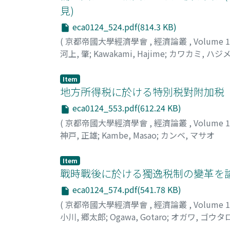
見)
eca0124_524.pdf(814.3 KB)
(
京都帝國大學經濟學會
,
經濟論叢
,
Volume 
河上, 肇
;
Kawakami, Hajime
;
カワカミ, ハジ
Item
地方所得税に於ける特別税對附加税
eca0124_553.pdf(612.24 KB)
(
京都帝國大學經濟學會
,
經濟論叢
,
Volume 
神戸, 正雄
;
Kambe, Masao
;
カンベ, マサオ
Item
戰時戰後に於ける獨逸税制の變革を論
eca0124_574.pdf(541.78 KB)
(
京都帝國大學經濟學會
,
經濟論叢
,
Volume 
小川, 郷太郎
;
Ogawa, Gotaro
;
オガワ, ゴウタ