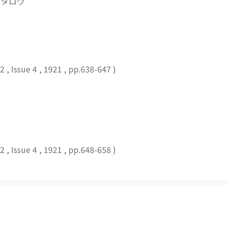
ウタロウ
12
,
Issue 4
,
1921
,
pp.638-647
)
12
,
Issue 4
,
1921
,
pp.648-658
)
ed by Table of contents in Ascending order): 1-20 of 20