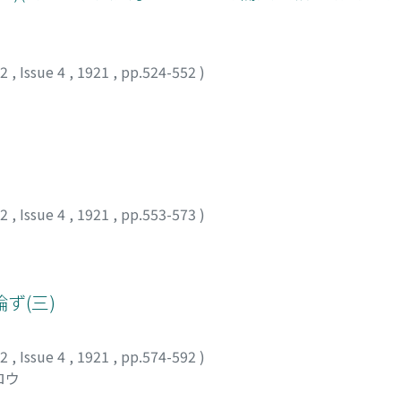
12
,
Issue 4
,
1921
,
pp.524-552
)
メ
12
,
Issue 4
,
1921
,
pp.553-573
)
ず(三)
12
,
Issue 4
,
1921
,
pp.574-592
)
ロウ