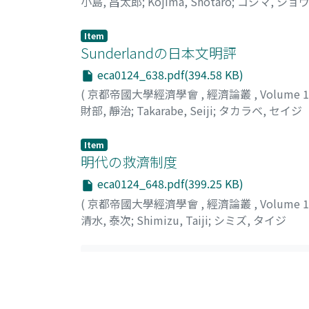
小島, 昌太郎
;
Kojima, Shotaro
;
コジマ, ショ
Item
Sunderlandの日本文明評
eca0124_638.pdf(394.58 KB)
(
京都帝國大學經濟學會
,
經濟論叢
,
Volume 
財部, 靜治
;
Takarabe, Seiji
;
タカラベ, セイジ
Item
明代の救濟制度
eca0124_648.pdf(399.25 KB)
(
京都帝國大學經濟學會
,
經濟論叢
,
Volume 
清水, 泰次
;
Shimizu, Taiji
;
シミズ, タイジ
List Of Items (Sort