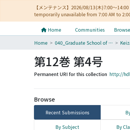
【メンテナンス】2026/08/13(木)7:00～14
temporarily unavailable from 7:00 AM to 2:0
Home
Communities
Brows
Home
040_Graduate School of Economics
第12巻 第4号
Permanent URI for this collection
http://hd
Browse
Recent Submissions
By
By Subject
By Cla