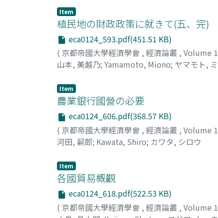
Item
植民地の財政政策に就きて(五、完)
eca0124_593.pdf(451.51 KB)
(
京都帝國大學經濟學會
,
經濟論叢
,
Volume 
山本, 美越乃
;
Yamamoto, Miono
;
ヤマモト, 
Item
農業銀行國營の必要
eca0124_606.pdf(368.57 KB)
(
京都帝國大學經濟學會
,
經濟論叢
,
Volume 
河田, 嗣郎
;
Kawata, Shiro
;
カワタ, シロウ
Item
各國貿易概觀
eca0124_618.pdf(522.53 KB)
(
京都帝國大學經濟學會
,
經濟論叢
,
Volume 