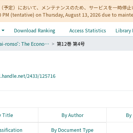
:00（予定）において、メンテナンスのため、サービスを一時停止いたします。 
0 PM (tentative) on Thursday, August 13, 2026 due to maint
e
Download Ranking
Access Statistics
Library
Keizai-ronsō : The Economic Review
第12巻 第4号
l.handle.net/2433/125716
 Title
By Author
By 
ssification
By Document Type