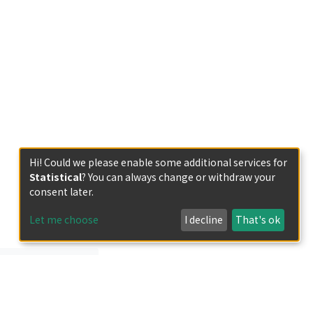
Hi! Could we please enable some additional services for
Statistical
? You can always change or withdraw your
consent later.
Let me choose
I decline
That's ok