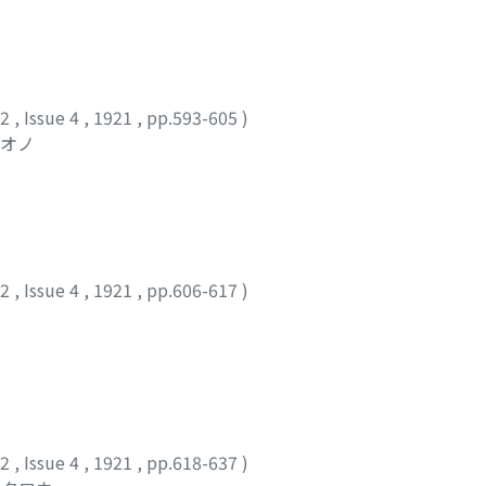
12
,
Issue 4
,
1921
,
pp.593-605
)
ミオノ
12
,
Issue 4
,
1921
,
pp.606-617
)
12
,
Issue 4
,
1921
,
pp.618-637
)