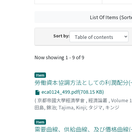
List Of Items (Sort
Sort by:
Recent Submissions
Now showing
1 - 9 of 9
Item
勞働資本協調方法としての利潤配分(
eca0124_499.pdf(708.15 KB)
(
京都帝國大學經濟學會
,
經濟論叢
,
Volume 
田島, 錦治
;
Tajima, Kinji
;
タジマ, キンジ
Item
需要曲線、供給曲線、及び價格曲線(