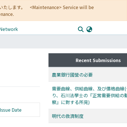
<Maintenance> Service will be
enance.
 Network
Recent Submissions
農業銀行國營の必要
需要曲線、供給曲線、及び價格曲線(一
り、石川法學士の『正常需要供給の
察』に對する所見)
Issue Date
明代の救濟制度