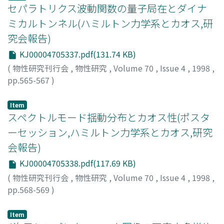
セパラトリクス波動関数の量子局在とダイナ
ミカルトンネル(ハミルトン力学系とカオス,研
究会報告)
KJ00004705337.pdf(131.74 KB)
(
物性研究刊行会
,
物性研究
,
Volume 70
,
Issue 4
,
1998
,
pp.565-567
)
橋本, 直行
;
高塚, 和夫
;
Hashimoto, Naoyuki
;
Takatsuka,
Kazuo
;
ハシモト, ナオユキ
;
タカツカ, カズオ
Item
スペクトルモード揺動分布とカオス性(ポスタ
ーセッション,ハミルトン力学系とカオス,研究
会報告)
KJ00004705338.pdf(117.69 KB)
(
物性研究刊行会
,
物性研究
,
Volume 70
,
Issue 4
,
1998
,
pp.568-569
)
富谷, 光良
;
吉永, 尚孝
;
Tomiya, Mitsuyoshi
;
Yoshinaga,
Naotaka
;
トミヤ, ミツヨシ
;
ヨシナガ, ナオタカ
Item