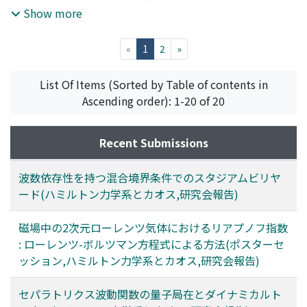
する軌道があり、脱出軌道は、平面二等辺軌道の周りに分
Show more
布していることを証明した。
(current)
«
1
2
»
List Of Items (Sorted by Table of contents in
Ascending order): 1-20 of 20
Recent Submissions
波数依存性を持つ混合境界条件でのスタジアムビリヤ
ード(ハミルトン力学系とカオス,研究会報告)
磁場中の2次元ローレンツ気体におけるリアプノフ指数
: ローレンツ-ボルツマン方程式による方法(ポスターセ
ッション,ハミルトン力学系とカオス,研究会報告)
セパラトリクス波動関数の量子局在とダイナミカルト