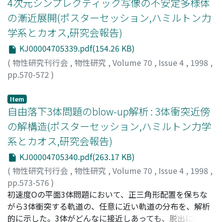
4次元シンプレクティック写像の不安定多様体
の漸近展開(ポスターセッション,ハミルトン力
学系とカオス,研究会報告)
KJ00004705339.pdf(154.26 KB)
(
物性研究刊行会
,
物性研究
,
Volume 70
,
Issue 4
,
1998
,
pp.570-572
)
平田, 吉博
;
小西, 哲郎
;
Hirata, Yoshihiro
;
Konishi,
Tetsuro
;
ヒラタ, ヨシヒロ
;
コニシ, テツロウ
Item
自由落下3体問題のblow-up解析 : 3体衝突近傍
の解構造(ポスターセッション,ハミルトン力学
系とカオス,研究会報告)
KJ00004705340.pdf(263.17 KB)
(
物性研究刊行会
,
物性研究
,
Volume 70
,
Issue 4
,
1998
,
pp.573-576
)
梅原, 広明
初速度Oの平面3体問題において、正三角形配置を保ちな
;
谷川, 清隆
;
Umehara, Hiroaki
;
Tanikawa,
Kiyotaka
がら3体衝突する軌道の、任意に近い軌道の分布を、解析
;
ウメハラ, ヒロアキ
;
タニカワ, キヨタカ
的に示した。3体がどんなに接近しあっても、脱出に失敗