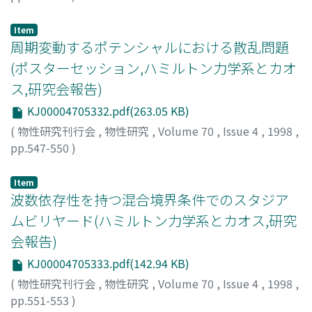
田中, 篤司
;
Tanaka, Atsushi
;
タナカ, アツシ
Item
周期変動するポテンシャルにおける散乱問題
(ポスターセッション,ハミルトン力学系とカオ
ス,研究会報告)
KJ00004705332.pdf(263.05 KB)
(
物性研究刊行会
,
物性研究
,
Volume 70
,
Issue 4
,
1998
,
pp.547-550
)
高橋, 公也
;
池田, 研介
;
Takahashi, Kinya
;
Ikeda, Kensuke
;
タカハシ, キンヤ
;
イケダ, ケンスケ
Item
波数依存性を持つ混合境界条件でのスタジア
ムビリヤード(ハミルトン力学系とカオス,研究
会報告)
KJ00004705333.pdf(142.94 KB)
(
物性研究刊行会
,
物性研究
,
Volume 70
,
Issue 4
,
1998
,
pp.551-553
)