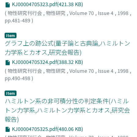
KJ00004705323.pdf(421.38 KB)
(
物性研究刊行会
,
物性研究
,
Volume 70
,
Issue 4
,
1998
,
pp.481-489
)
小山, 信也
;
Koyama, Shinya
;
コヤマ, シンヤ
Item
グラフ上の跡公式(量子論と古典論,ハミルトン
力学系とカオス,研究会報告)
KJ00004705324.pdf(388.32 KB)
(
物性研究刊行会
,
物性研究
,
Volume 70
,
Issue 4
,
1998
,
pp.490-498
)
白井, 朋之
;
Shirai, Tomoyuki
;
シライ, トモユキ
Item
ハミルトン系の非可積分性の判定条件(ハミル
トン力学系,ハミルトン力学系とカオス,研究会
報告)
KJ00004705325.pdf(480.06 KB)