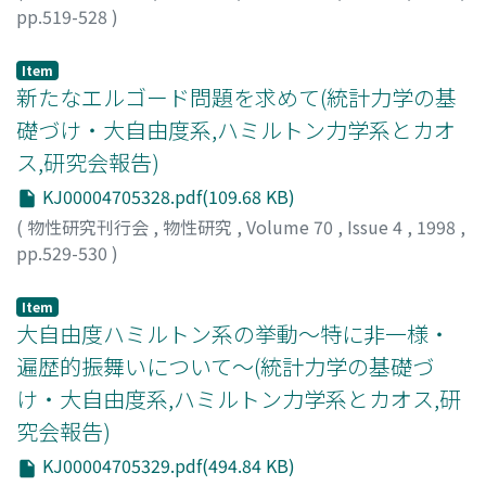
pp.519-528
)
松岡, 隆
;
Matsuoka, Takashi
;
マツオカ, タカシ
Item
新たなエルゴード問題を求めて(統計力学の基
礎づけ・大自由度系,ハミルトン力学系とカオ
ス,研究会報告)
KJ00004705328.pdf(109.68 KB)
(
物性研究刊行会
,
物性研究
,
Volume 70
,
Issue 4
,
1998
,
pp.529-530
)
相澤, 洋二
;
Aizawa, Yoji
;
アイザワ, ヨウジ
Item
大自由度ハミルトン系の挙動～特に非一様・
遍歴的振舞いについて～(統計力学の基礎づ
け・大自由度系,ハミルトン力学系とカオス,研
究会報告)
KJ00004705329.pdf(494.84 KB)