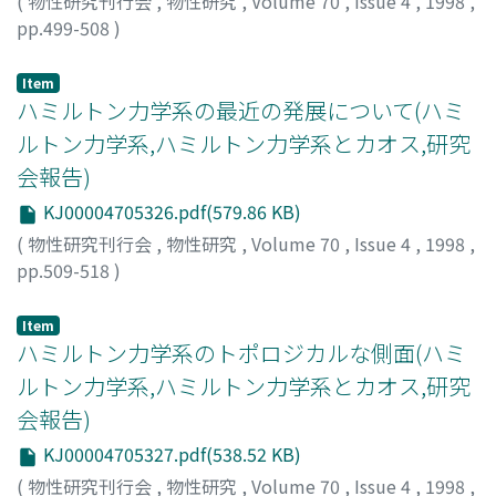
(
物性研究刊行会
,
物性研究
,
Volume 70
,
Issue 4
,
1998
,
pp.499-508
)
吉田, 春夫
;
Yoshida, Haruo
;
ヨシダ, ハルオ
Item
ハミルトン力学系の最近の発展について(ハミ
ルトン力学系,ハミルトン力学系とカオス,研究
会報告)
KJ00004705326.pdf(579.86 KB)
(
物性研究刊行会
,
物性研究
,
Volume 70
,
Issue 4
,
1998
,
pp.509-518
)
伊藤, 秀一
;
Ito, Hidekazu
;
イトウ, ヒデカズ
Item
ハミルトン力学系のトポロジカルな側面(ハミ
ルトン力学系,ハミルトン力学系とカオス,研究
会報告)
KJ00004705327.pdf(538.52 KB)
(
物性研究刊行会
,
物性研究
,
Volume 70
,
Issue 4
,
1998
,