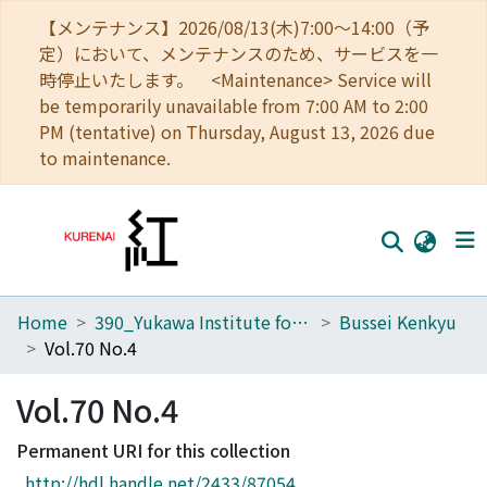
【メンテナンス】2026/08/13(木)7:00～14:00（予
定）において、メンテナンスのため、サービスを一
時停止いたします。 <Maintenance> Service will
be temporarily unavailable from 7:00 AM to 2:00
PM (tentative) on Thursday, August 13, 2026 due
to maintenance.
Home
390_Yukawa Institute for Theoretical Physics
Bussei Kenkyu
Home
Vol.70 No.4
Communities
Vol.70 No.4
Browse
Permanent URI for this collection
Download Ranking
http://hdl.handle.net/2433/87054