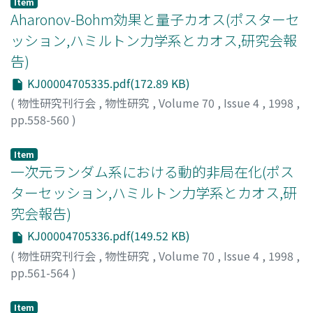
Item
一致することを示す。Kacの逆問題やカオスの半古典量子
Aharonov-Bohm効果と量子カオス(ポスターセ
化との関係についても議論する。
ッション,ハミルトン力学系とカオス,研究会報
告)
KJ00004705335.pdf(172.89 KB)
(
物性研究刊行会
,
物性研究
,
Volume 70
,
Issue 4
,
1998
,
pp.558-560
)
川畑, 史郎
;
Kawabata, Shiro
;
カワバタ, シロウ
Item
一次元ランダム系における動的非局在化(ポス
ターセッション,ハミルトン力学系とカオス,研
究会報告)
KJ00004705336.pdf(149.52 KB)
(
物性研究刊行会
,
物性研究
,
Volume 70
,
Issue 4
,
1998
,
pp.561-564
)
山田, 弘明
;
Yamada, Hiroaki
;
ヤマダ, ヒロアキ
Item