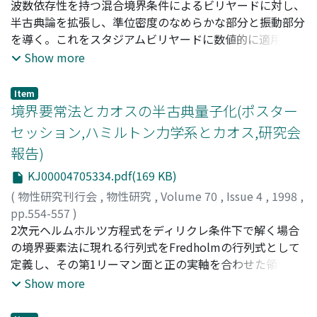
吉永, 尚孝
波数依存性を持つ混合境界条件によるビリヤードに対し、
;
富谷, 光良
;
Yoshinaga, Naotaka
;
Tomiya,
Mitsuyoshi
半古典論を拡張し、準位密度のなめらかな部分と振動部分
;
ヨシナガ, ナオタカ
;
トミヤ, ミツヨシ
を導く。これをスタジアムビリヤードに数値的に適用し、
bouncing ball軌道と呼ばれる軌道を排除することによ
Show more
り、より直接的に準位密度における量子・古典対応を確か
める。
Item
境界要常法とカオスの半古典量子化(ポスター
セッション,ハミルトン力学系とカオス,研究会
報告)
KJ00004705334.pdf(169 KB)
(
物性研究刊行会
,
物性研究
,
Volume 70
,
Issue 4
,
1998
,
pp.554-557
)
原山, 卓久
2次元ヘルムホルツ方程式をディリクレ条件下で解く場合
;
首藤, 啓
;
田崎, 秀一
;
Harayama, Takahisa
;
Shudo, Akira
の境界要素法に現れる行列式をFredholmの行列式として
;
Tasaki, Shuichi
;
ハラヤマ, タカヒサ
;
シュド
ウ, アキラ
定義し、その第1リーマン面と正の実軸を合わせた領域に
;
タサキ, シュウイチ
おける零点はヘルムホルツ方程式の固有値のみであること
Show more
を示す。また、第2リーマン面の零点の実部と虚部は、そ
れぞれツイマン型散乱問題の共鳴エネルギーと幅の1つと