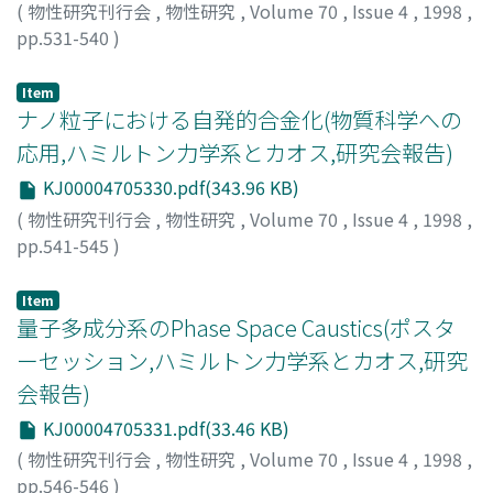
(
物性研究刊行会
,
物性研究
,
Volume 70
,
Issue 4
,
1998
,
pp.531-540
)
小西, 哲郎
;
Konishi, Tetsuro
;
コニシ, テツロウ
Item
ナノ粒子における自発的合金化(物質科学への
応用,ハミルトン力学系とカオス,研究会報告)
KJ00004705330.pdf(343.96 KB)
(
物性研究刊行会
,
物性研究
,
Volume 70
,
Issue 4
,
1998
,
pp.541-545
)
保田, 英洋
;
森, 博太郎
;
Yasuda, Hidehiro
;
Mori, Hirotaro
;
ヤスダ, ヒデヒロ
;
モリ, ヒロタロウ
Item
量子多成分系のPhase Space Caustics(ポスタ
ーセッション,ハミルトン力学系とカオス,研究
会報告)
KJ00004705331.pdf(33.46 KB)
(
物性研究刊行会
,
物性研究
,
Volume 70
,
Issue 4
,
1998
,
pp.546-546
)