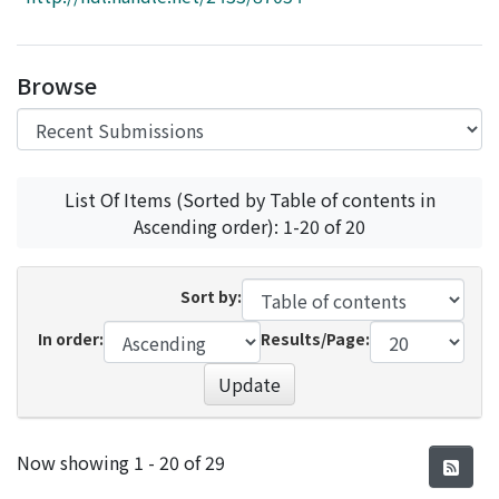
Access Statistics
Library Network
Browse
List Of Items (Sorted by Table of contents in
Ascending order): 1-20 of 20
Sort by:
In order:
Results/Page:
Update
Recent Submissions
Now showing
1 - 20 of 29