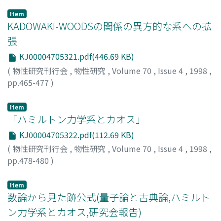
Item
KADOWAKI-WOODSの関係の異方的な系への拡
張
KJ00004705321.pdf(446.69 KB)
(
物性研究刊行会
,
物性研究
,
Volume 70
,
Issue 4
,
1998
,
pp.465-477
)
深澤, 英人
;
Fukazawa, Hideto
;
フカザワ, ヒデト
Item
「ハミルトン力学系とカオス」
KJ00004705322.pdf(112.69 KB)
(
物性研究刊行会
,
物性研究
,
Volume 70
,
Issue 4
,
1998
,
pp.478-480
)
Item
数論から見た跡公式(量子論と古典論,ハミルト
ン力学系とカオス,研究会報告)