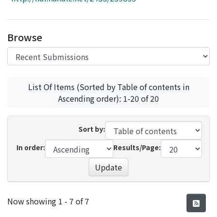
Access Statistics
Library Network
Browse
List Of Items (Sorted by Table of contents in
Ascending order): 1-20 of 20
Sort by:
In order:
Results/Page:
Update
Recent Submissions
Now showing
1 - 7 of 7