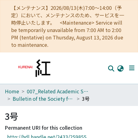
【メンテナンス】2026/08/13(木)7:00～14:00（予
定）において、メンテナンスのため、サービスを一
時停止いたします。 <Maintenance> Service will
be temporarily unavailable from 7:00 AM to 2:00
PM (tentative) on Thursday, August 13, 2026 due
to maintenance.
Home
007_Related Academic Societies
Home
Bulletin of the Society for Western and Southern Asiatic Studies, Kyoto University
3号
Communities
3号
Browse
Permanent URI for this collection
Download Ranking
http://hdl.handle.net/2433/259855