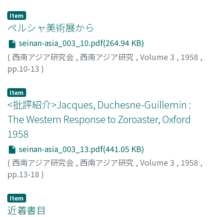
中村, 満次郎
;
Nakamura, Manjiro
;
ナカムラ, マンジロウ
Item
ペルシャ美術展から
seinan-asia_003_10.pdf(264.94 KB)
(
西南アジア研究会
,
西南アジア研究
,
Volume 3
,
1958
,
pp.10-13
)
吉田, 光邦
;
Yoshida, Mitsukuni
;
ヨシダ, ミツクニ
Item
<批評紹介>Jacques, Duchesne-Guillemin :
The Western Response to Zoroaster, Oxford
1958
seinan-asia_003_13.pdf(441.05 KB)
(
西南アジア研究会
,
西南アジア研究
,
Volume 3
,
1958
,
pp.13-18
)
伊藤, 義教
;
Ito, Gikyo
;
イトウ, ギキョウ
Item
近着書目