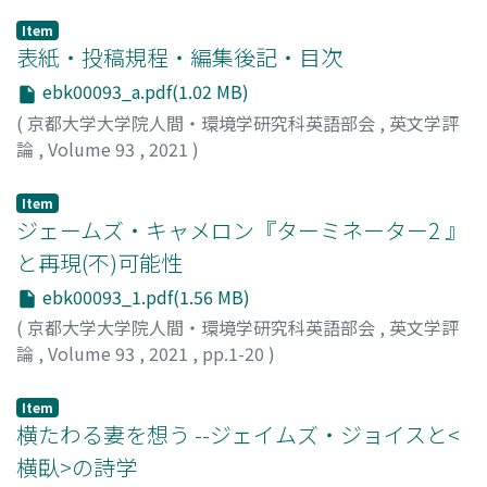
Item
表紙・投稿規程・編集後記・目次
ebk00093_a.pdf(1.02 MB)
(
京都大学大学院人間・環境学研究科英語部会
,
英文学評
論
,
Volume 93
,
2021
)
Item
ジェームズ・キャメロン『ターミネーター2 』
と再現(不)可能性
ebk00093_1.pdf(1.56 MB)
(
京都大学大学院人間・環境学研究科英語部会
,
英文学評
論
,
Volume 93
,
2021
,
pp.1-20
)
合田, 典世
;
GODA, Michiyo
;
ゴウダ, ミチヨ
Item
横たわる妻を想う --ジェイムズ・ジョイスと<
横臥>の詩学