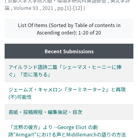
(
京都大学大学院人間・環境学研究科英語部会
,
英文学評
論
,
Volume 93
,
2021
,
pp.[1]-[12]
)
池田, 寛子
;
ニゴーノル, ヌーラ
;
IKEDA, Hiroko
;
Ní
Dhomhnaill, Nuala
;
イケダ, ヒロコ
;
ニゴーノル, ヌーラ
List Of Items (Sorted by Table of contents in
Ascending order): 1-20 of 20
Recent Submissions
アイルランド語詩二篇「シェーマス・ヒーニーに捧
ぐ」「恋に落ちる」
ジェームズ・キャメロン『ターミネーター2 』と再現
(不)可能性
表紙・投稿規程・編集後記・目次
「沈黙の彼方」より --George Eliot の劇
詩"Armgart"における声とMiddlemarchの語りの方法