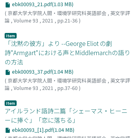
ebk00093_21.pdf(1.03 MB)
(
京都大学大学院人間・環境学研究科英語部会
,
英文学評
論
,
Volume 93
,
2021
,
pp.21-36
)
小島, 基洋
;
KOJIMA, Motohiro
;
コジマ, モトヒロ
Item
「沈黙の彼方」より --George Eliot の劇
詩"Armgart"における声とMiddlemarchの語り
の方法
ebk00093_37.pdf(1.04 MB)
(
京都大学大学院人間・環境学研究科英語部会
,
英文学評
論
,
Volume 93
,
2021
,
pp.37-60
)
廣野, 由美子
;
HIRONO, Yumiko
;
ヒロノ, ユミコ
Item
アイルランド語詩二篇「シェーマス・ヒーニ
ーに捧ぐ」「恋に落ちる」
ebk00093_[1].pdf(1.04 MB)