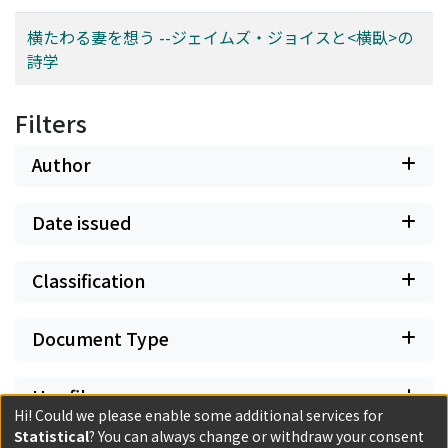
横たわる妻を想う --ジェイムズ・ジョイスと<横臥>の
詩学
Filters
Author
Date issued
Classification
Document Type
Has files
Hi! Could we please enable some additional services for
Statistical
? You can always change or withdraw your consent