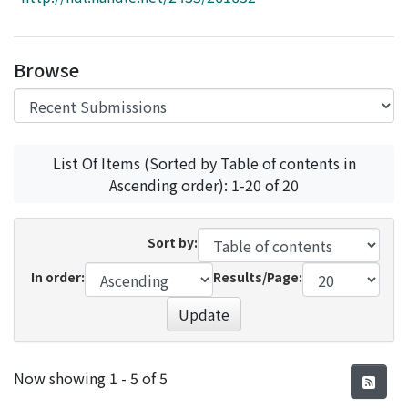
Access Statistics
Library Network
Browse
List Of Items (Sorted by Table of contents in
Ascending order): 1-20 of 20
Sort by:
In order:
Results/Page:
Update
Recent Submissions
Now showing
1 - 5 of 5