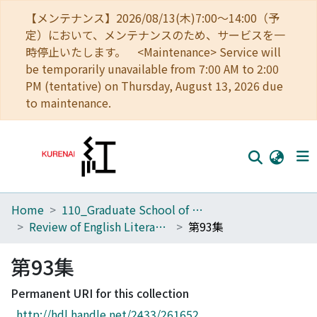
【メンテナンス】2026/08/13(木)7:00～14:00（予
定）において、メンテナンスのため、サービスを一
時停止いたします。 <Maintenance> Service will
be temporarily unavailable from 7:00 AM to 2:00
PM (tentative) on Thursday, August 13, 2026 due
to maintenance.
Home
110_Graduate School of Human and Environmental Studies
Home
Review of English Literature
第93集
Communities
第93集
Browse
Permanent URI for this collection
Download Ranking
http://hdl.handle.net/2433/261652