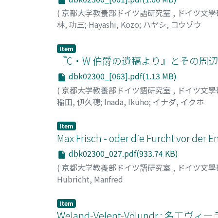
(
京都大学教養部ドイツ語研究室
,
ドイツ文學
林, 功三
;
Hayashi, Kozo
;
ハヤシ, コウゾウ
Item
『C・W 伯爵の遺稿より』とその周辺
dbk02300_[063].pdf(1.13 MB)
(
京都大学教養部ドイツ語研究室
,
ドイツ文學
稲田, 伊久穂
;
Inada, Ikuho
;
イナダ, イクホ
Item
Max Frisch - oder die Furcht vor der
dbk02300_027.pdf(933.74 KB)
(
京都大学教養部ドイツ語研究室
,
ドイツ文學
Hubricht, Manfred
Item
Weland-Velent-Völundr : 名工