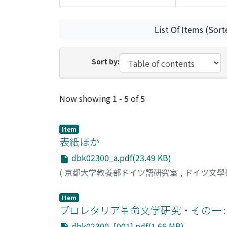
List Of Items (Sort
Sort by:
Recent Submissions
Now showing
1 - 5 of 5
Item
表紙ほか
dbk02300_a.pdf(23.49 KB)
(
京都大学教養部ドイツ語研究室
,
ドイツ文學
Item
プロレタリア革命文学研究・その一 :
dbk02300_[001].pdf(1.66 MB)