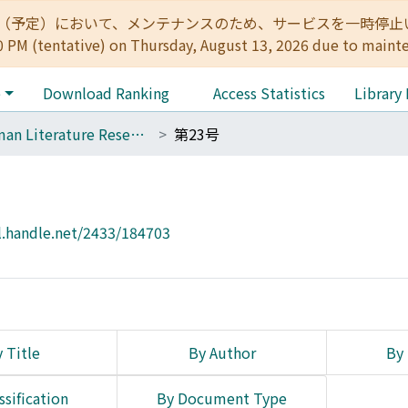
:00（予定）において、メンテナンスのため、サービスを一時停止いたします。 
0 PM (tentative) on Thursday, August 13, 2026 due to maint
e
Download Ranking
Access Statistics
Library
German Literature Research
第23号
l.handle.net/2433/184703
 Title
By Author
By 
ssification
By Document Type