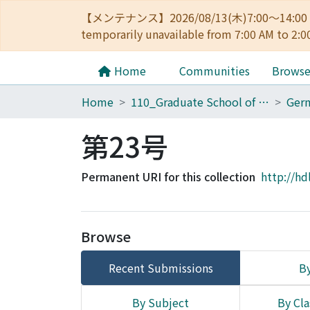
【メンテナンス】2026/08/13(木)7:00～14
temporarily unavailable from 7:00 AM to 2:0
Home
Communities
Brows
Home
110_Graduate School of Human and Environmental Studies
第23号
Permanent URI for this collection
http://hd
Browse
Recent Submissions
By
By Subject
By Cla