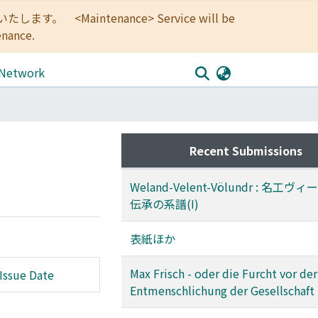
<Maintenance> Service will be
enance.
 Network
Recent Submissions
Weland-Velent-Völundr : 名工ヴ
伝承の系譜(I)
表紙ほか
Max Frisch - oder die Furcht vor der
Issue Date
Entmenschlichung der Gesellschaft