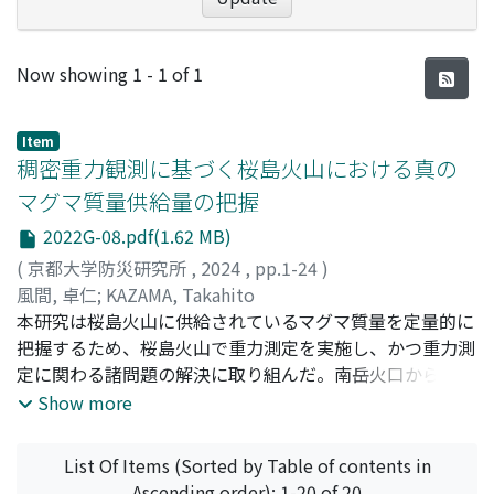
Recent Submissions
Now showing
1 - 1 of 1
Item
稠密重力観測に基づく桜島火山における真の
マグマ質量供給量の把握
2022G-08.pdf(1.62 MB)
(
京都大学防災研究所
,
2024
,
pp.1-24
)
風間, 卓仁
;
KAZAMA, Takahito
本研究は桜島火山に供給されているマグマ質量を定量的に
把握するため、桜島火山で重力測定を実施し、かつ重力測
定に関わる諸問題の解決に取り組んだ。南岳火口からの噴
火が活発であった1975年～1992年には、桜島中央部で
Show more
+15µGal/yrもの大きな重力増加が観測されていた。本研究
はこの時期の水準・重力データを解析したところ、1975
List Of Items (Sorted by Table of contents in
年～1992年には桜島直下浅部で媒質変形を伴わずに
Ascending order): 1-20 of 20