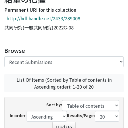
Access Statistics
Permanent URI for this collection
Library Network
http://hdl.handle.net/2433/289008
共同研究(一般共同研究)2022G-08
Browse
List Of Items (Sorted by Table of contents in
Ascending order): 1-20 of 20
Sort by:
In order:
Results/Page:
Update