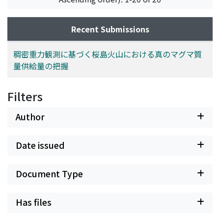
+4.5×10¹⁰kg/yrの質量増加が生じていたことが分かっ
た。この質量増加は、脱ガスによって密度増加・体積減少
したマグマが浅部マグマだまりに蓄積し、かつ地下深部か
Recent Submissions
ら浅部マグマだまりに新鮮なマグマが供給されることによ
って説明できる。また、本研究は桜島火山で新たな相対重
稠密重力観測に基づく桜島火山における真のマグマ質
力データを取得し、これを1998年以降の重力データとと
量供給量の把握
もに解析することで、桜島中央部で最大+4.3µGal/yrの重
力増加を検出した。これは上述の質量増加が南岳噴火静穏
Filters
期（1990年代後半以降）にも継続していることを意味し
ており、1998年～2024年における桜島直下の質量変化速
Author
度は+0.6×10¹⁰kg/yrと試算された。ただし、この試算に
おいては複数の簡単化が行われており、今後スケールファ
Date issued
クターや陸水重力擾乱といった寄与を補正することでより
正確な質量変化速度を推定できると期待される。
Document Type
Has files