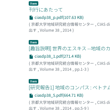
Item
刊行にあたって
ciasdp38_p.pdf(107.63 KB)
(
京都大学地域研究統合情報センター
,
CIAS
出す
,
Volume 38
,
2014
)
林, 行夫
;
谷川, 竜一
;
Hayashi, Yukio
;
ハヤシ, 
Item
[趣旨説明] 世界のエスキス --地域
ciasdp38_1.pdf(271.4 KB)
(
京都大学地域研究統合情報センター
,
CIAS
出す
,
Volume 38
,
2014
,
pp.1-3
)
谷川, 竜一
Item
[研究報告1] 地域のコンパス : ベ
ciasdp38_5.pdf(664.71 KB)
(
京都大学地域研究統合情報センター
,
CIAS
出す
,
Volume 38
,
2014
,
pp.5-9
)