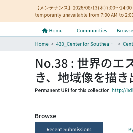
【メンテナンス】2026/08/13(木)7:00～14
temporarily unavailable from 7:00 AM to 2:0
Home
Communities
Brows
Home
430_Center for Southeast Asian Studies
No.38 : 世界
き、地域像を描き
Permanent URI for this collection
http://hd
Browse
Recent Submissions
By