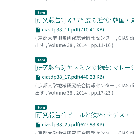
柳澤, 雅之
;
Yanagisawa, Masayuki
;
ヤナギサワ
Item
[研究報告2] ∡3.75 度の近代 : 
ciasdp38_11.pdf(710.41 KB)
(
京都大学地域研究統合情報センター
,
CIAS
出す
,
Volume 38
,
2014
,
pp.11-16
)
谷川, 竜一
Item
[研究報告3] ヤスミンの物語 : マ
ciasdp38_17.pdf(440.33 KB)
(
京都大学地域研究統合情報センター
,
CIAS
出す
,
Volume 38
,
2014
,
pp.17-23
)
山本, 博之
;
YAMAMOTO, Hiroyuki
;
ヤマモト,
Item
[研究報告4] ビールと鉄棒 : ナ
ciasdp38_25.pdf(627.98 KB)
(
京都大学地域研究統合情報センター
,
CIAS