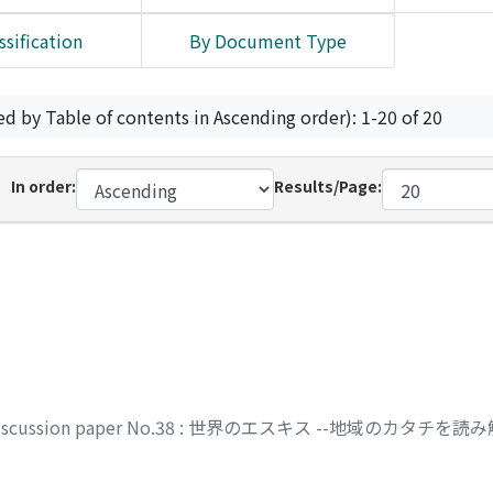
ssification
By Document Type
ed by Table of contents in Ascending order): 1-20 of 20
In order:
Results/Page:
 discussion paper No.38 : 世界のエスキス --地域のカタ