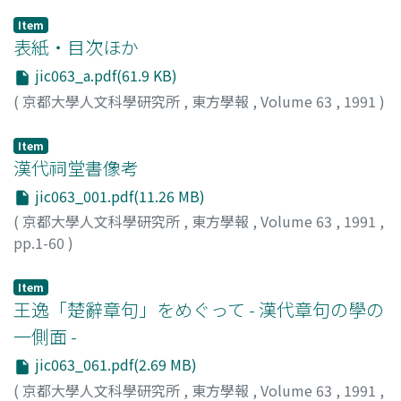
Item
表紙・目次ほか
jic063_a.pdf(61.9 KB)
(
京都大學人文科學研究所
,
東方學報
,
Volume 63
,
1991
)
Item
漢代祠堂書像考
jic063_001.pdf(11.26 MB)
(
京都大學人文科學研究所
,
東方學報
,
Volume 63
,
1991
,
pp.1-60
)
佐原, 康夫
;
Sahara, Yasuo
;
サハラ, ヤスオ
Item
王逸「楚辭章句」をめぐって - 漢代章句の學の
一側面 -
jic063_061.pdf(2.69 MB)
(
京都大學人文科學研究所
,
東方學報
,
Volume 63
,
1991
,