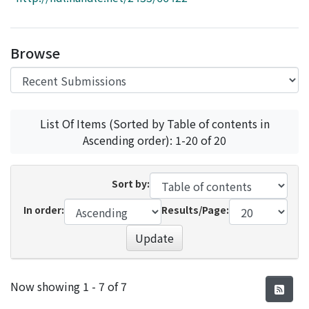
Access Statistics
Library Network
Browse
List Of Items (Sorted by Table of contents in
Ascending order): 1-20 of 20
Sort by:
In order:
Results/Page:
Update
Recent Submissions
Now showing
1 - 7 of 7