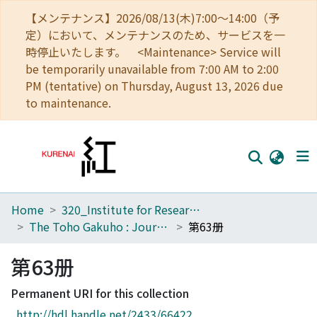
【メンテナンス】2026/08/13(木)7:00～14:00（予
定）において、メンテナンスのため、サービスを一
時停止いたします。 <Maintenance> Service will
be temporarily unavailable from 7:00 AM to 2:00
PM (tentative) on Thursday, August 13, 2026 due
to maintenance.
Home
320_Institute for Research in Humanities
Home
The Toho Gakuho : Journal of Oriental Studies, Kyoto
第63册
Communities
第63册
Browse
Permanent URI for this collection
Download Ranking
http://hdl.handle.net/2433/66422