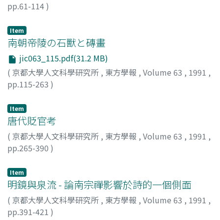
pp.61-114
)
小南, 一郎
;
Kominami, Ichiro
;
コミナミ, イチロウ
Item
南朝帝陵の石獸と磚畫
jic063_115.pdf(31.2 MB)
(
京都大學人文科學研究所
,
東方學報
,
Volume 63
,
1991
,
pp.115-263
)
曾布川, 寛
;
Sofukawa, Hiroshi
;
ソフカワ, ヒロシ
Item
唐代貶官考
(
京都大學人文科學研究所
,
東方學報
,
Volume 63
,
1991
,
pp.265-390
)
辻, 正博
;
Tuzi, Masahiro
;
30211379
;
ツジ, マサヒロ
Item
明鏡與泉流 - 論南宗禪影響於詩的一個側面
(
京都大學人文科學研究所
,
東方學報
,
Volume 63
,
1991
,
pp.391-421
)