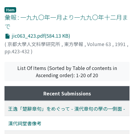
孫, 昌武
;
Sun, Changwu
Item
彙報 : 一九九〇年一月より一九九〇年十二月ま
で
jic063_423.pdf(584.13 KB)
(
京都大學人文科學研究所
,
東方學報
,
Volume 63
,
1991
,
pp.423-432
)
List Of Items (Sorted by Table of contents in
Ascending order): 1-20 of 20
Recent Submissions
王逸「楚辭章句」をめぐって - 漢代章句の學の一側面 -
漢代祠堂書像考