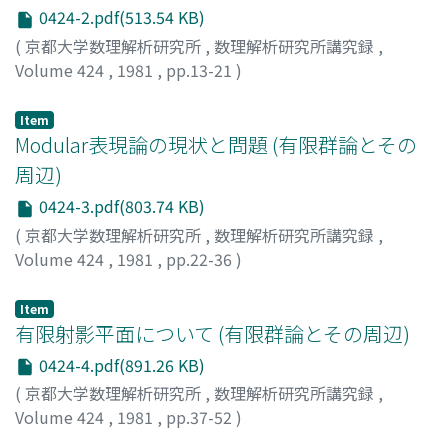
0424-2.pdf(513.54 KB)
(
京都大学数理解析研究所
,
数理解析研究所講究録
,
Volume 424
,
1981
,
pp.13-21
)
原田, 耕一郎
;
HARADA, KOICHIRO
;
ハラダ, コウイチロウ
Item
Modular表現論の現状と問題 (有限群論とその
周辺)
0424-3.pdf(803.74 KB)
(
京都大学数理解析研究所
,
数理解析研究所講究録
,
Volume 424
,
1981
,
pp.22-36
)
津島, 行男
;
TSUSHIMA, YUKIO
;
ツシマ, ユキオ
Item
有限射影平面について (有限群論とその周辺)
0424-4.pdf(891.26 KB)
(
京都大学数理解析研究所
,
数理解析研究所講究録
,
Volume 424
,
1981
,
pp.37-52
)
平峰, 豊
;
HIRAMINE, YUTAKA
;
ヒラミネ, ユタカ