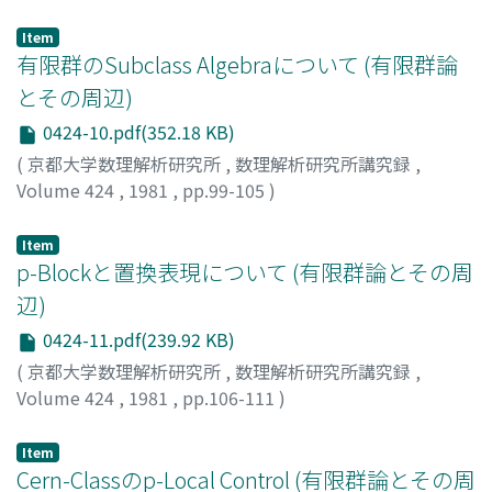
渡辺, アツミ
;
WATANABE, ATSUMI
;
ワタナベ, アツミ
Item
有限群のSubclass Algebraについて (有限群論
とその周辺)
0424-10.pdf(352.18 KB)
(
京都大学数理解析研究所
,
数理解析研究所講究録
,
Volume 424
,
1981
,
pp.99-105
)
奥山, 哲郎
;
OKUYAMA, TETSURO
;
オクヤマ, テツロウ
Item
p-Blockと置換表現について (有限群論とその周
辺)
0424-11.pdf(239.92 KB)
(
京都大学数理解析研究所
,
数理解析研究所講究録
,
Volume 424
,
1981
,
pp.106-111
)
池田, 正
;
IKEDA, TADASHI
;
イケダ, タダシ
Item
Cern-Classのp-Local Control (有限群論とその周