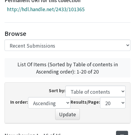
Permanent URI for this collection
Access Statistics
http://hdl.handle.net/2433/101365
Library Network
Browse
List Of Items (Sorted by Table of contents in
Ascending order): 1-20 of 20
Sort by:
In order:
Results/Page:
Update
Recent Submissions