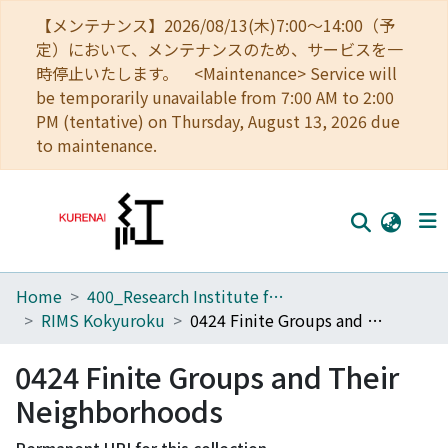
【メンテナンス】2026/08/13(木)7:00～14:00（予
定）において、メンテナンスのため、サービスを一
時停止いたします。 <Maintenance> Service will
be temporarily unavailable from 7:00 AM to 2:00
PM (tentative) on Thursday, August 13, 2026 due
to maintenance.
Home
400_Research Institute for Mathematical Sciences
Home
RIMS Kokyuroku
0424 Finite Groups and Their Neighborhoods
Communities
0424 Finite Groups and Their
Browse
Neighborhoods
Download Ranking