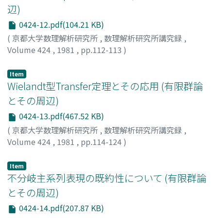
辺)
0424-12.pdf(104.21 KB)
(
京都大学数理解析研究所
,
数理解析研究所講究録
,
Volume 424
,
1981
,
pp.112-113
)
宮本, 雅彦
;
MIYAMOTO, MASAHIKO
;
ミヤモト, マサヒコ
Item
Wielandt型Transfer定理とその応用 (有限群論
とその周辺)
0424-13.pdf(467.52 KB)
(
京都大学数理解析研究所
,
数理解析研究所講究録
,
Volume 424
,
1981
,
pp.114-124
)
佐々木, 洋城
;
SASAKI, HIROKI
;
ササキ, ヒロキ
Item
不分岐主系列表現の既約性について (有限群論
とその周辺)
0424-14.pdf(207.87 KB)