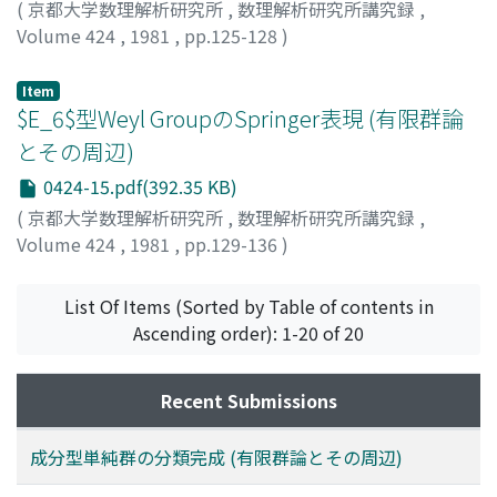
(
京都大学数理解析研究所
,
数理解析研究所講究録
,
Volume 424
,
1981
,
pp.125-128
)
加藤, 信一
;
KATO, SHINICHI
;
カトウ, シンイチ
Item
$E_6$型Weyl GroupのSpringer表現 (有限群論
とその周辺)
0424-15.pdf(392.35 KB)
(
京都大学数理解析研究所
,
数理解析研究所講究録
,
Volume 424
,
1981
,
pp.129-136
)
村上, 徹
;
MURAKAMI, TORU
;
ムラカミ, トオル
List Of Items (Sorted by Table of contents in
Ascending order): 1-20 of 20
Recent Submissions
成分型単純群の分類完成 (有限群論とその周辺)