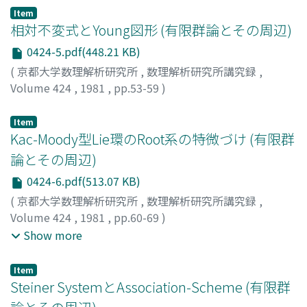
Item
相対不変式とYoung図形 (有限群論とその周辺)
0424-5.pdf(448.21 KB)
(
京都大学数理解析研究所
,
数理解析研究所講究録
,
Volume 424
,
1981
,
pp.53-59
)
木村, 達雄
;
KIMURA, TATSUO
;
キムラ, タツオ
Item
Kac-Moody型Lie環のRoot系の特微づけ (有限群
論とその周辺)
0424-6.pdf(513.07 KB)
(
京都大学数理解析研究所
,
数理解析研究所講究録
,
Volume 424
,
1981
,
pp.60-69
)
岩堀, 長慶
;
横沼, 健雄
;
IWAHORI, NAGAYOSHI
;
Show more
YOKONUMA, TAKEO
;
イワホリ, ナガヨシ
;
ヨコヌマ, タケ
オ
Item
Steiner SystemとAssociation-Scheme (有限群