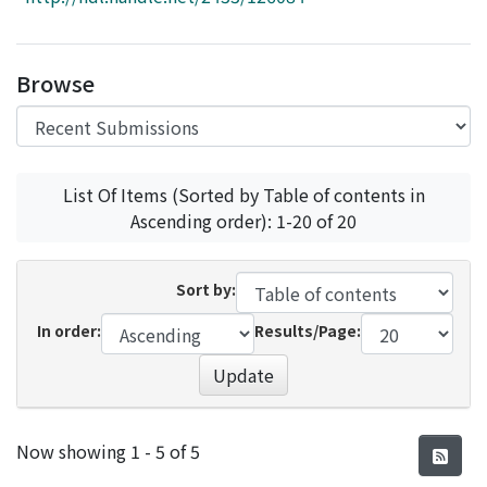
Access Statistics
Library Network
Browse
List Of Items (Sorted by Table of contents in
Ascending order): 1-20 of 20
Sort by:
In order:
Results/Page:
Update
Recent Submissions
Now showing
1 - 5 of 5