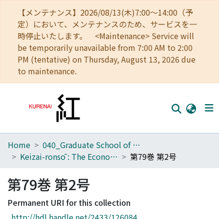
【メンテナンス】2026/08/13(木)7:00～14:00（予
定）において、メンテナンスのため、サービスを一
時停止いたします。 <Maintenance> Service will
be temporarily unavailable from 7:00 AM to 2:00
PM (tentative) on Thursday, August 13, 2026 due
to maintenance.
Home
040_Graduate School of Economics
Home
Keizai-ronsō : The Economic Review
第79巻 第2号
Communities
第79巻 第2号
Browse
Permanent URI for this collection
Download Ranking
http://hdl.handle.net/2433/126084