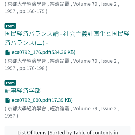
(
京都大學經濟學會
,
經濟論叢
,
Volume 79
,
Issue 2
,
1957
,
pp.160-175
)
伊藤, 幸一
;
Ito, Koichi
;
イトウ, コウイチ
Item
国民経済バランス論 - 社会主義計画化と国民経
済バランス(二) -
eca0792_176.pdf(534.36 KB)
(
京都大學經濟學會
,
經濟論叢
,
Volume 79
,
Issue 2
,
1957
,
pp.176-198
)
高, 昇孝
Item
記事経済学部
eca0792_000.pdf(17.39 KB)
(
京都大學經濟學會
,
經濟論叢
,
Volume 79
,
Issue 2
,
1957
)
List Of Items (Sorted by Table of contents in