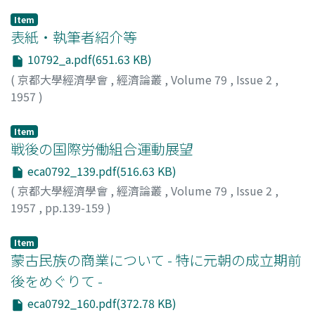
Item
表紙・執筆者紹介等
10792_a.pdf(651.63 KB)
(
京都大學經濟學會
,
經濟論叢
,
Volume 79
,
Issue 2
,
1957
)
Item
戦後の国際労働組合運動展望
eca0792_139.pdf(516.63 KB)
(
京都大學經濟學會
,
經濟論叢
,
Volume 79
,
Issue 2
,
1957
,
pp.139-159
)
平田, 隆夫
;
Hirata, Takao
;
ヒラタ, タカオ
Item
蒙古民族の商業について - 特に元朝の成立期前
後をめぐりて -
eca0792_160.pdf(372.78 KB)