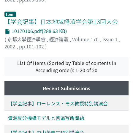
八木, 紀一郎
;
Yagi, Kiichiro
;
ヤギ, キイチロウ
Item
【学会記事】日本地域経済学会第13回大会
10170106.pdf(288.63 KB)
(
京都大學經濟學會
,
經濟論叢
,
Volume 170
,
Issue 1
,
2002
,
pp.101-102
)
岡田, 知弘
;
Okada, Tomohiro
;
60177053
;
オカダ, トモヒ
ロ
List Of Items (Sorted by Table of contents in
Ascending order): 1-20 of 20
Recent Submissions
【学会記事】ローレンス・モス教授特別講演会
資源配分機構モデルと普遍写像問題
【学会記事】中山茂先生特別講演会