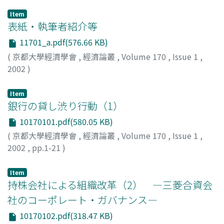
Item
表紙・執筆者紹介等
11701_a.pdf(576.66 KB)
(
京都大學經濟學會
,
經濟論叢
,
Volume 170
,
Issue 1
,
2002
)
Item
銀行の貸し渋り行動（1）
10170101.pdf(580.05 KB)
(
京都大學經濟學會
,
經濟論叢
,
Volume 170
,
Issue 1
,
2002
,
pp.1-21
)
古川, 顕
;
林, 秉俊
;
RHIM, Byeongjun
;
フルカワ, アキラ
Item
持株会社による組織改革（2） ―三菱合資会
社のコーポレート・ガバナンス―
10170102.pdf(318.47 KB)