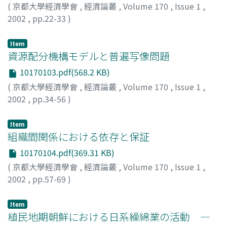
(
京都大學經濟學會
,
經濟論叢
,
Volume 170
,
Issue 1
,
2002
,
pp.22-33
)
青地, 正史
;
Aochi, Masafumi
;
アオチ, マサフミ
Item
資源配分機構モデルと普遍写像問題
10170103.pdf(568.2 KB)
(
京都大學經濟學會
,
經濟論叢
,
Volume 170
,
Issue 1
,
2002
,
pp.34-56
)
島, 義博
;
Shima, Yoshihiro
;
シマ, ヨシヒロ
Item
組織間関係における依存と保証
10170104.pdf(369.31 KB)
(
京都大學經濟學會
,
經濟論叢
,
Volume 170
,
Issue 1
,
2002
,
pp.57-69
)
李, 在鎬
Item
植民地期朝鮮における日系繰綿業の活動 ―