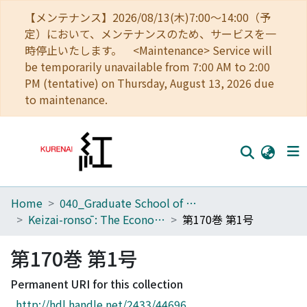
【メンテナンス】2026/08/13(木)7:00～14:00（予
定）において、メンテナンスのため、サービスを一
時停止いたします。 <Maintenance> Service will
be temporarily unavailable from 7:00 AM to 2:00
PM (tentative) on Thursday, August 13, 2026 due
to maintenance.
Home
040_Graduate School of Economics
Home
Keizai-ronsō : The Economic Review
第170巻 第1号
Communities
第170巻 第1号
Browse
Permanent URI for this collection
Download Ranking
http://hdl.handle.net/2433/44696