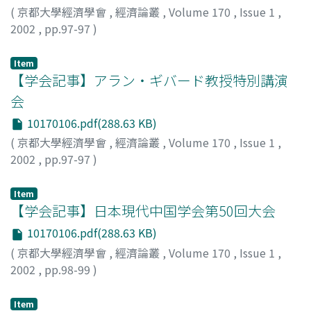
(
京都大學經濟學會
,
經濟論叢
,
Volume 170
,
Issue 1
,
2002
,
pp.97-97
)
八木, 紀一郎
;
Yagi, Kiichiro
;
ヤギ, キイチロウ
Item
【学会記事】アラン・ギバード教授特別講演
会
10170106.pdf(288.63 KB)
(
京都大學經濟學會
,
經濟論叢
,
Volume 170
,
Issue 1
,
2002
,
pp.97-97
)
八木, 紀一郎
;
Yagi, Kiichiro
;
ヤギ, キイチロウ
Item
【学会記事】日本現代中国学会第50回大会
10170106.pdf(288.63 KB)
(
京都大學經濟學會
,
經濟論叢
,
Volume 170
,
Issue 1
,
2002
,
pp.98-99
)
大西, 広
;
Onishi, Hiroshi
;
オオニシ, ヒロシ
Item