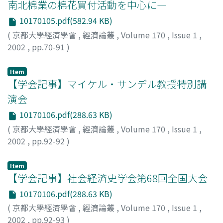
南北棉業の棉花買付活動を中心に―
10170105.pdf(582.94 KB)
(
京都大學經濟學會
,
經濟論叢
,
Volume 170
,
Issue 1
,
2002
,
pp.70-91
)
福岡, 正章
;
Fukuoka, Masaaki
;
フクオカ, マサアキ
Item
【学会記事】マイケル・サンデル教授特別講
演会
10170106.pdf(288.63 KB)
(
京都大學經濟學會
,
經濟論叢
,
Volume 170
,
Issue 1
,
2002
,
pp.92-92
)
八木, 紀一郎
;
Yagi, Kiichiro
;
ヤギ, キイチロウ
Item
【学会記事】社会経済史学会第68回全国大会
10170106.pdf(288.63 KB)
(
京都大學經濟學會
,
經濟論叢
,
Volume 170
,
Issue 1
,
2002
,
pp.92-93
)