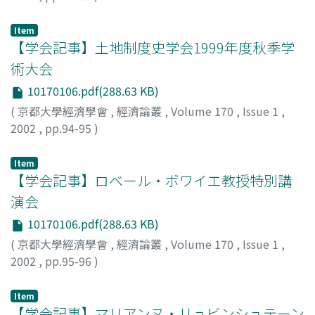
今久保, 幸生
;
Imakubo, Sachio
;
イマクボ, サチオ
Item
【学会記事】土地制度史学会1999年度秋季学
術大会
10170106.pdf(288.63 KB)
(
京都大學經濟學會
,
經濟論叢
,
Volume 170
,
Issue 1
,
2002
,
pp.94-95
)
岡田, 知弘
;
Okada, Tomohiro
;
60177053
;
オカダ, トモヒ
ロ
Item
【学会記事】ロベール・ボワイエ教授特別講
演会
10170106.pdf(288.63 KB)
(
京都大學經濟學會
,
經濟論叢
,
Volume 170
,
Issue 1
,
2002
,
pp.95-96
)
八木, 紀一郎
;
Yagi, Kiichiro
;
ヤギ, キイチロウ
Item
【学会記事】マリアンヌ・リュビンシュテーン