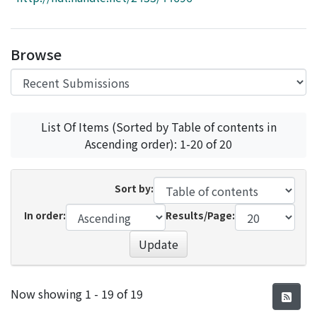
Access Statistics
Library Network
Browse
List Of Items (Sorted by Table of contents in
Ascending order): 1-20 of 20
Sort by:
In order:
Results/Page:
Update
Recent Submissions
Now showing
1 - 19 of 19