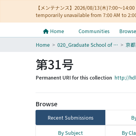
【メンテナンス】2026/08/13(木)7:00～14
temporarily unavailable from 7:00 AM to 2:0
Home
Communities
Brows
Home
020_Graduate School of Education
京都
第31号
Permanent URI for this collection
http://hd
Browse
Recent Submissions
By
By Subject
By Cla