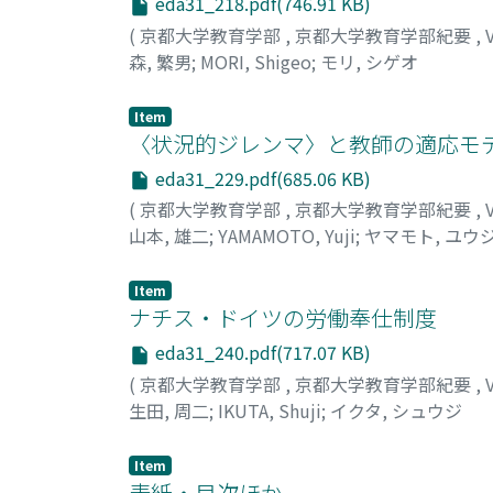
eda31_218.pdf(746.91 KB)
(
京都大学教育学部
,
京都大学教育学部紀要
,
森, 繁男
;
MORI, Shigeo
;
モリ, シゲオ
Item
〈状況的ジレンマ〉と教師の適応モ
eda31_229.pdf(685.06 KB)
(
京都大学教育学部
,
京都大学教育学部紀要
,
山本, 雄二
;
YAMAMOTO, Yuji
;
ヤマモト, ユウ
Item
ナチス・ドイツの労働奉仕制度
eda31_240.pdf(717.07 KB)
(
京都大学教育学部
,
京都大学教育学部紀要
,
生田, 周二
;
IKUTA, Shuji
;
イクタ, シュウジ
Item
表紙・目次ほか