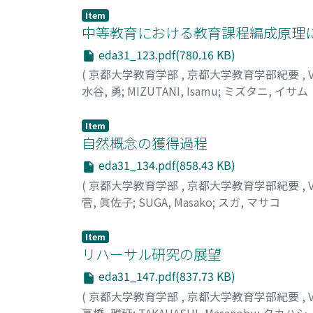
Item
中等教育における教育課程編成原理に
eda31_123.pdf(780.16 KB)
(
京都大学教育学部
,
京都大学教育学部紀要
,
水谷, 勇
;
MIZUTANI, Isamu
;
ミズタニ, イサム
Item
自然概念の獲得過程
eda31_134.pdf(858.43 KB)
(
京都大学教育学部
,
京都大学教育学部紀要
,
菅, 眞佐子
;
SUGA, Masako
;
スガ, マサコ
Item
リハーサル研究の展望
eda31_147.pdf(837.73 KB)
(
京都大学教育学部
,
京都大学教育学部紀要
,
高橋, 雅延
;
TAKAHASHI, Masanobu
;
タカハシ,