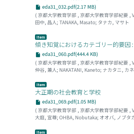
eda31_032.pdf(2.17 MB)
(
京都大学教育学部
,
京都大学教育学部紀要
,
田中, 昌人
;
TANAKA, Masato
;
タナカ, マサト
Item
傾き知覚におけるカテゴリー的要因 : “Cl
eda31_060.pdf(444.4 KB)
(
京都大学教育学部
,
京都大学教育学部紀要
,
仲谷, 兼人
;
NAKATANI, Kaneto
;
ナカタニ, カ
Item
大正期の社会教育と学校
eda31_069.pdf(1.05 MB)
(
京都大学教育学部
,
京都大学教育学部紀要
,
大庭, 宣尊
;
OHBA, Nobutaka
;
オオバ, ノブタ
Item