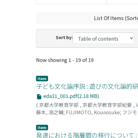
List Of Items (Sort
Sort by:
Recent Submissions
Now showing
1 - 19 of 19
Item
子ども文化論序説 : 遊びの文化論的
eda31_001.pdf(2.18 MB)
(
京都大学教育学部
,
京都大学教育学部紀要
,
藤本, 浩之輔
;
FUJIMOTO, Kounosuke
;
フジモ
Item
発達における階層間の移行について :