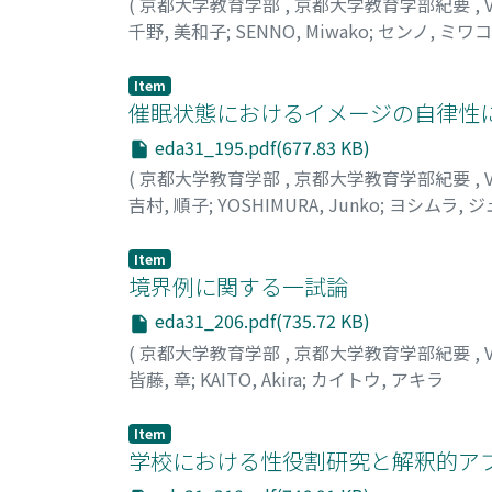
(
京都大学教育学部
,
京都大学教育学部紀要
,
千野, 美和子
;
SENNO, Miwako
;
センノ, ミワコ
Item
催眠状態におけるイメージの自律性
eda31_195.pdf(677.83 KB)
(
京都大学教育学部
,
京都大学教育学部紀要
,
吉村, 順子
;
YOSHIMURA, Junko
;
ヨシムラ, 
Item
境界例に関する一試論
eda31_206.pdf(735.72 KB)
(
京都大学教育学部
,
京都大学教育学部紀要
,
皆藤, 章
;
KAITO, Akira
;
カイトウ, アキラ
Item
学校における性役割研究と解釈的ア