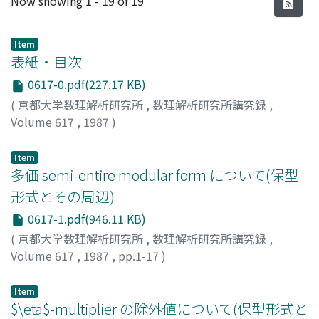
Now showing
1 - 19 of 19
Item
表紙・目次
0617-0.pdf(227.17 KB)
(
京都大学数理解析研究所
,
数理解析研究所講究録
,
Volume 617
,
1987
)
Item
多価 semi-entire modular form について(保型
形式とその周辺)
0617-1.pdf(946.11 KB)
(
京都大学数理解析研究所
,
数理解析研究所講究録
,
Volume 617
,
1987
,
pp.1-17
)
Ohta, Hiroshi
;
大田, 浩
;
オオタ, ヒロシ
Item
$\eta$-multiplier の除外値について(保型形式と