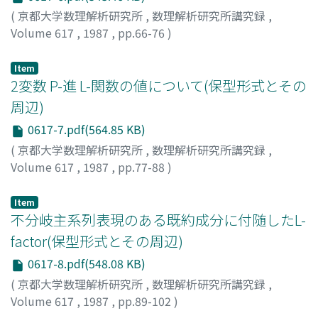
(
京都大学数理解析研究所
,
数理解析研究所講究録
,
Volume 617
,
1987
,
pp.66-76
)
前田, 芳孝
;
Maeda, Yoshitaka
;
マエダ, ヨシタカ
Item
2変数 P-進 L-関数の値について(保型形式とその
周辺)
0617-7.pdf(564.85 KB)
(
京都大学数理解析研究所
,
数理解析研究所講究録
,
Volume 617
,
1987
,
pp.77-88
)
小塚, 和人
;
Kozuka, Kazuhito
;
コズカ, カズヒト
Item
不分岐主系列表現のある既約成分に付随したL-
factor(保型形式とその周辺)
0617-8.pdf(548.08 KB)
(
京都大学数理解析研究所
,
数理解析研究所講究録
,
Volume 617
,
1987
,
pp.89-102
)
渡部, 隆夫
;
Watanabe, Takao
;
ワタナベ, タカオ