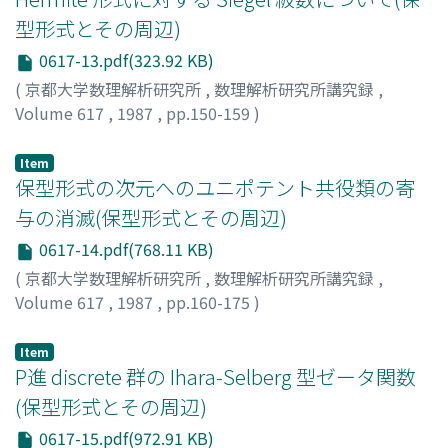
型形式とその周辺)
0617-13.pdf(323.92 KB)
(
京都大学数理解析研究所
,
数理解析研究所講究録
,
Volume 617
,
1987
,
pp.150-159
)
長岡, 昇勇
;
Nagaoka, Shoyu
;
ナガオカ, ショウユウ
Item
保型形式の次元へのユニポテント共役類の寄
与の消滅(保型形式とその周辺)
0617-14.pdf(768.11 KB)
(
京都大学数理解析研究所
,
数理解析研究所講究録
,
Volume 617
,
1987
,
pp.160-175
)
伊吹山, 知義
;
Ibukiyama, Tomoyoshi
;
イブキヤマ, トモヨ
シ
Item
P進 discrete 群の Ihara-Selberg 型ゼータ関数
(保型形式とその周辺)
0617-15.pdf(972.91 KB)