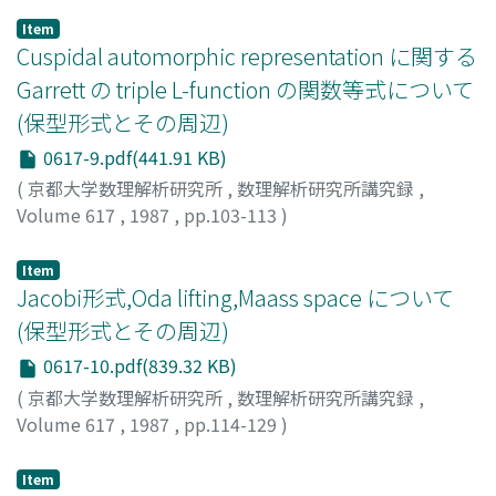
Item
Cuspidal automorphic representation に関する
Garrett の triple L-function の関数等式について
(保型形式とその周辺)
0617-9.pdf(441.91 KB)
(
京都大学数理解析研究所
,
数理解析研究所講究録
,
Volume 617
,
1987
,
pp.103-113
)
池田, 保
;
Ikeda, Tamotsu
;
イケダ, タモツ
Item
Jacobi形式,Oda lifting,Maass space について
(保型形式とその周辺)
0617-10.pdf(839.32 KB)
(
京都大学数理解析研究所
,
数理解析研究所講究録
,
Volume 617
,
1987
,
pp.114-129
)
菅野, 孝史
;
Sugano, Takashi
;
スガノ, タカシ
Item