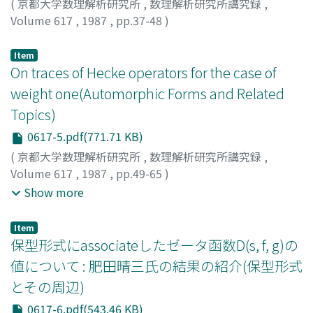
(
京都大学数理解析研究所
,
数理解析研究所講究録
,
Volume 617
,
1987
,
pp.37-48
)
丹羽, 伸二
;
Niwa, Shinji
;
ニワ, シンジ
Item
On traces of Hecke operators for the case of
weight one(Automorphic Forms and Related
Topics)
0617-5.pdf(771.71 KB)
(
京都大学数理解析研究所
,
数理解析研究所講究録
,
Volume 617
,
1987
,
pp.49-65
)
秋山, 茂樹
;
谷川, 好男
;
平松, 豊一
;
Akiyama, Shigeki
;
Show more
Tanikawa, Yoshio
;
Hiramatsu, Toyokazu
;
アキヤマ, シゲ
キ
;
タニカワ, ヨシオ
;
ヒラマツ, トヨカズ
Item
保型形式にassociateしたゼータ函数D(s, f, g)の
値について : 肥田晴三氏の結果の紹介(保型形式
とその周辺)
0617-6.pdf(543.46 KB)