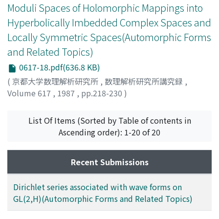
Moduli Spaces of Holomorphic Mappings into
Hyperbolically Imbedded Complex Spaces and
Locally Symmetric Spaces(Automorphic Forms
and Related Topics)
0617-18.pdf(636.8 KB)
(
京都大学数理解析研究所
,
数理解析研究所講究録
,
Volume 617
,
1987
,
pp.218-230
)
Noguchi, Junjiro
;
野口, 潤次郎
;
ノグチ, ジュンジロウ
List Of Items (Sorted by Table of contents in
Ascending order): 1-20 of 20
Recent Submissions
Dirichlet series associated with wave forms on
GL(2,H)(Automorphic Forms and Related Topics)