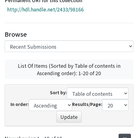
Permanent URI for this collection
Access Statistics
http://hdl.handle.net/2433/98166
Library Network
Browse
List Of Items (Sorted by Table of contents in
Ascending order): 1-20 of 20
Sort by:
In order:
Results/Page:
Update
Recent Submissions