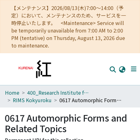
【メンテナンス】2026/08/13(木)7:00～14:00（予
定）において、メンテナンスのため、サービスを一
時停止いたします。 <Maintenance> Service will
be temporarily unavailable from 7:00 AM to 2:00
PM (tentative) on Thursday, August 13, 2026 due
to maintenance.
Home
400_Research Institute for Mathematical Sciences
Home
RIMS Kokyuroku
0617 Automorphic Forms and Related Topics
Communities
0617 Automorphic Forms and
Browse
Related Topics
Download Ranking