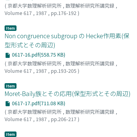
(
京都大学数理解析研究所
,
数理解析研究所講究録
,
Volume 617
,
1987
,
pp.176-192
)
橋本, 喜一朗
;
堀, 正
;
Hashimoto, Ki-ichiro
;
Hori, Akira
;
ハ
シモト, キイチロウ
;
ホリ, アキラ
Item
Non congruence subgroup の Hecke作用素(保
型形式とその周辺)
0617-16.pdf(558.75 KB)
(
京都大学数理解析研究所
,
数理解析研究所講究録
,
Volume 617
,
1987
,
pp.193-205
)
寺杣, 友秀
;
Terasoma, Tomohide
;
テラソマ, トモヒデ
Item
Moret-Baily族とその応用(保型形式とその周辺)
0617-17.pdf(711.08 KB)
(
京都大学数理解析研究所
,
数理解析研究所講究録
,
Volume 617
,
1987
,
pp.206-217
)
桂, 利行
;
KATSURA, Toshiyuki
;
カツラ, トシユキ
Item