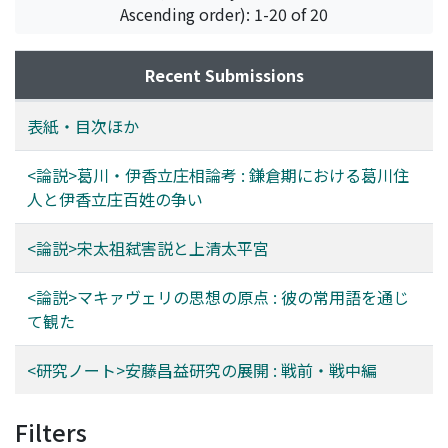
Ascending order): 1-20 of 20
Recent Submissions
表紙・目次ほか
<論説>葛川・伊香立庄相論考 : 鎌倉期における葛川住
人と伊香立庄百姓の争い
<論説>宋太祖弑害説と上清太平宮
<論説>マキァヴェリの思想の原点 : 彼の常用語を通じ
て観た
<研究ノート>安藤昌益研究の展開 : 戦前・戦中編
Filters