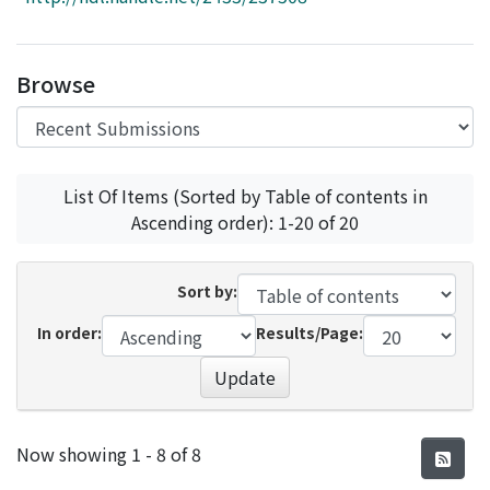
Access Statistics
Library Network
Browse
List Of Items (Sorted by Table of contents in
Ascending order): 1-20 of 20
Sort by:
In order:
Results/Page:
Update
Recent Submissions
Now showing
1 - 8 of 8