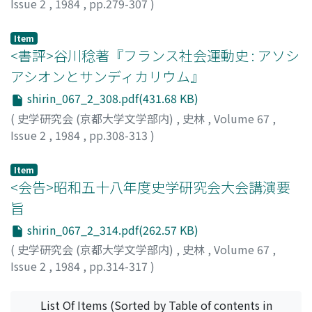
Issue 2
,
1984
,
pp.279-307
)
宇野, 隆夫
;
Uno, Takao
;
ウノ, タカオ
Item
<書評>谷川稔著『フランス社会運動史 : アソシ
アシオンとサンディカリウム』
shirin_067_2_308.pdf(431.68 KB)
(
史学研究会 (京都大学文学部内)
,
史林
,
Volume 67
,
Issue 2
,
1984
,
pp.308-313
)
川越, 修
;
Kawagoe, Osamu
;
カワゴエ, オサム
Item
<会告>昭和五十八年度史学研究会大会講演要
旨
shirin_067_2_314.pdf(262.57 KB)
(
史学研究会 (京都大学文学部内)
,
史林
,
Volume 67
,
Issue 2
,
1984
,
pp.314-317
)
List Of Items (Sorted by Table of contents in