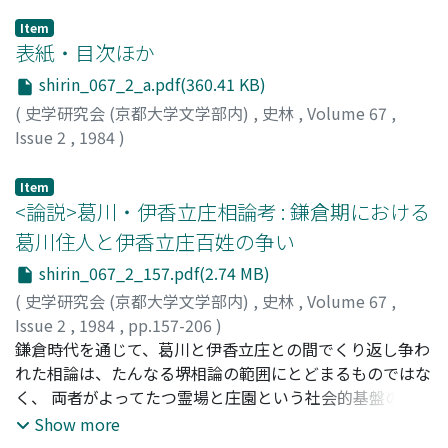
Item
表紙・目次ほか
shirin_067_2_a.pdf(360.41 KB)
(
史学研究会 (京都大学文学部内)
,
史林
,
Volume 67
,
Issue 2
,
1984
)
Item
<論説>葛川・伊香立庄相論考 : 鎌倉期における
葛川住人と伊香立庄百姓の争い
shirin_067_2_157.pdf(2.74 MB)
(
史学研究会 (京都大学文学部内)
,
史林
,
Volume 67
,
Issue 2
,
1984
,
pp.157-206
)
下坂, 守
鎌倉時代を通じて、葛川と伊香立庄との間でくり返し争わ
;
Shimosaka, Mamoru
;
シモサカ, マモル
れた相論は、たんなる堺相論の範囲にとどまるものではな
く、 両者がよってたつ霊場と庄園という社会的基盤の違い
を前提にしたものであった。建保・建長の二度にわたる相
Show more
論では、両者は霊場葛川内における、互いの権益の違いを