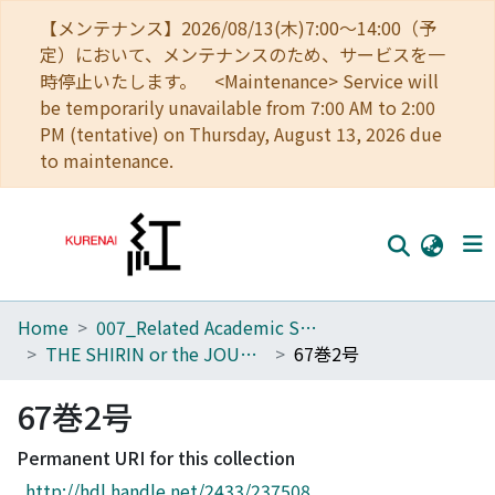
【メンテナンス】2026/08/13(木)7:00～14:00（予
定）において、メンテナンスのため、サービスを一
時停止いたします。 <Maintenance> Service will
be temporarily unavailable from 7:00 AM to 2:00
PM (tentative) on Thursday, August 13, 2026 due
to maintenance.
Home
007_Related Academic Societies
Home
THE SHIRIN or the JOURNAL OF HISTORY
67巻2号
Communities
67巻2号
Browse
Permanent URI for this collection
Download Ranking
http://hdl.handle.net/2433/237508