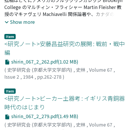
図のもとに巧みに利用したものと解し得るのである。次帝
College のマルチィン・フラィシャー Martin Fleisher 教
真宗の著名な道教尊崇、あるいは江南出身官僚の動静と合
授のマキァヴェリ Machiavelli 関係論著や、カナダのカル
せて、宋初のすぐれて政治的な 展開の一断面と言えよう。
ガリー大学 University of Calgary のアンソニー・パーレル
Show more
Anthony parel 教授のマキァヴェリ論を参照しつつ、マキ
ァヴェリ特有の意味を含む彼の常套語、たとえばアニモ
Item
Animo、アソビツィオーネambizione、インジェニョ
<研究ノート>安藤昌益研究の展開 : 戦前・戦中
ingegno、プルーデンツァ prudenza、インガーンノ
編
inganno、ヴィルトゥ virtu、フォルトゥナ fortuna その他
shirin_067_2_262.pdf(1.02 MB)
同意語や反意語あるいは玉虫色とも見える関連用語などを
通じて、彼の複雑な思想の原点ーとくにその政治観や歴
(
史学研究会 (京都大学文学部内)
,
史林
,
Volume 67
,
史思想の局面を模索してみた。なおまた彼の思想に影響を
Issue 2
,
1984
,
pp.262-278
)
及ぼした先人たちや当代の思想家と対比しつつ、彼の思想
三宅, 正彦
;
Miyake, Masahiko
;
ミヤケ, マサヒコ
が現代に至る間にどのような曲折をたどって来たかについ
Item
ても、私なりに改めて再考した。
<研究ノート>ビーカー土器考 : イギリス青銅器
時代のはじまり
shirin_067_2_279.pdf(1.49 MB)
(
史学研究会 (京都大学文学部内)
,
史林
,
Volume 67
,