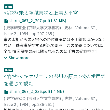
明確にし、つづく文永の相論では、一歩進んで霊場葛川を
Item
それぞれ霊場側と庄園側の二つに分割するにまで至る。文
<論説>宋太祖弑害説と上清太平宮
保の相論は、葛川側がかつて伊香立庄側に分割した下立山
shirin_067_2_207.pdf(1.81 MB)
と呼ばれた地域の部分的奪還と、霊場蔦川に おける開発
(
史学研究会 (京都大学文学部内)
,
史林
,
Volume 67
,
権の獲得に乗り出したため惹起したものであった。葛川側
Issue 2
,
1984
,
pp.207-235
)
は伊香立番側との下立山をめぐるいわゆる堺相論では、積
愛宕, 元
宋の太祖から弟太宗への帝位継承には不明朗な点が少なく
;
Otagi, Hajime
;
オタギ, ハジメ
極的に相論絵図を作製するなどして、常に有利に相論を展
ない。弑害説が存する所以である。この問題については、
開していく。しかし、開発権の獲得は、葛川住人が本来
全て 情況証拠のみに限られるために千古の疑案視される
「御堂給仕」の目的にのみ限って霊場葛川への居住を許可
ものであるが、疑惑をさらに強めるものが、太宗の道教政
Show more
されていた人々であったことから、容易には達成できず、
策の内に見い出される。長安西郊に本拠をもち、唐代には
逆に葛川内の在家は五宇に限る べきことが裁許されるな
大きな教勢を有しながらも、唐末以後、著しく衰退に向っ
ど、葛川側は窮地に立つ。それでも、蔦川側は自分たちの
Item
た楼観派道教に対する太宗の異常 とも思える肩入れがそ
<論説>マキァヴェリの思想の原点 : 彼の常用語
理念的領主であった明王の威光を、行者を通じて巧みに相
れである。太宗が兄太祖を承けて帝位に即くべきことがあ
論に生かすことにより、最後は堺相論のみならず葛川内に
を通じて観た
らかじめ決定されていたとする奇怪な神言が、即位直後に
おける開発権をも勝ちとることに成功する。
shirin_067_2_236.pdf(1.4 MB)
流布しており、その神のために荘大な道観が太宗により建
立されているのである。この神言なるものを追跡してみる
(
史学研究会 (京都大学文学部内)
,
史林
,
Volume 67
,
と、 楼観派によって意図的に作為された形跡が認められ、
Issue 2
,
1984
,
pp.236-261
)
それを太宗が自らの帝位継承を合理化するという政治的意
柴山, 英一
拙稿はとくにアメリカのブルックリンカレッジ Brooklyn
;
Shibayama, Eiichi
;
シバヤマ, エイイチ