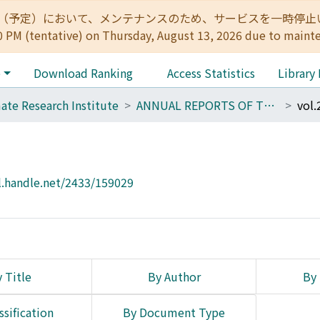
:00（予定）において、メンテナンスのため、サービスを一時停止いたします。 
0 PM (tentative) on Thursday, August 13, 2026 due to maint
e
Download Ranking
Access Statistics
Library
ate Research Institute
ANNUAL REPORTS OF THE PRIMATE RESEARCH INSTITUTE KYOTO UNIVERSITY
vol.
l.handle.net/2433/159029
 Title
By Author
By 
ssification
By Document Type