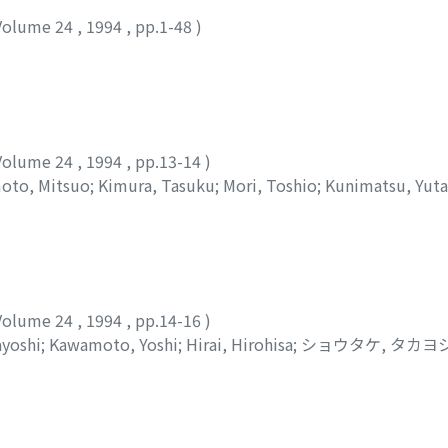
Volume 24
,
1994
,
pp.1-48
)
Volume 24
,
1994
,
pp.13-14
)
oto, Mitsuo
;
Kimura, Tasuku
;
Mori, Toshio
;
Kunimatsu, Yut
ユタカ
Volume 24
,
1994
,
pp.14-16
)
ayoshi
;
Kawamoto, Yoshi
;
Hirai, Hirohisa
;
ショウタケ, タカヨ