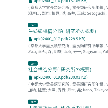
apk02400_016.pdf(157.65 KB)
(
京都大学霊長類研究所
,
霊長類研究所年報
,
瀬戸口, 烈司
;
相見, 滿
;
高井, 正成
;
Setoguchi, 
イ, マサナル
Item
生態態機構分野(I 研究所の概要)
apk02400_017.pdf(228.5 KB)
(
京都大学霊長類研究所
,
霊長類研究所年報
,
杉山, 幸丸
;
森, 明雄
;
山極, 寿一
;
Sugiyama, Yu
ジュイチ
Item
社会構造分野(I 研究所の概要)
apk02400_019.pdf(230.03 KB)
(
京都大学霊長類研究所
,
霊長類研究所年報
,
加納, 隆至
;
大澤, 秀行
;
鈴木, 晃
;
Kano, Takayos
キ, アキラ
Item
思考言語分野(I 研究所の概要)