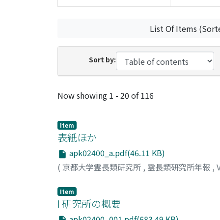
List Of Items (Sort
Sort by:
Recent Submissions
Now showing
1 - 20 of 116
Item
表紙ほか
apk02400_a.pdf(46.11 KB)
(
京都大学霊長類研究所
,
霊長類研究所年報
,
Item
I 研究所の概要
apk02400_001.pdf(683.49 KB)