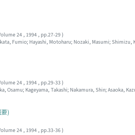
ユキ
;
ナカムラ, カツキ
Volume 24
,
1994
,
pp.27-29
)
kata, Fumio
;
Hayashi, Motoharu
;
Nozaki, Masumi
;
Shimizu, 
 ケイコ
Volume 24
,
1994
,
pp.29-33
)
ka, Osamu
;
Kageyama, Takashi
;
Nakamura, Shin
;
Asaoka, Kaz
, カズオ
要)
Volume 24
,
1994
,
pp.33-36
)