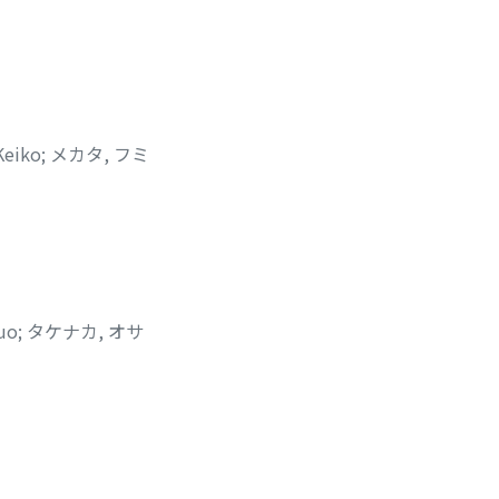
Keiko
;
メカタ, フミ
uo
;
タケナカ, オサ