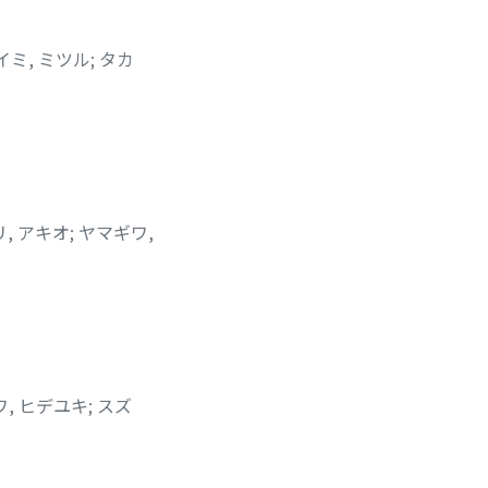
イミ, ミツル
;
タカ
リ, アキオ
;
ヤマギワ,
, ヒデユキ
;
スズ