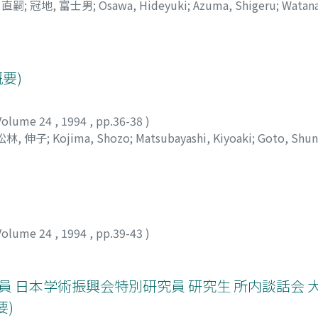
 直嗣
;
冠地, 富士男
;
Osawa, Hideyuki
;
Azuma, Shigeru
;
Watana
anchi, Fujio
;
オオサワ, ヒデユキ
;
アズマ, シゲル
;
ワタナベ, ク
要)
Volume 24
,
1994
,
pp.36-38
)
松林, 伸子
;
Kojima, Shozo
;
Matsubayashi, Kiyoaki
;
Goto, Shun
マツバヤシ, キヨアキ
;
ゴトウ, シュンジ
;
スズキ, ジュリ
;
マツバ
Volume 24
,
1994
,
pp.39-43
)
員 日本学術振興会特別研究員 研究生 所内談話会 
要)