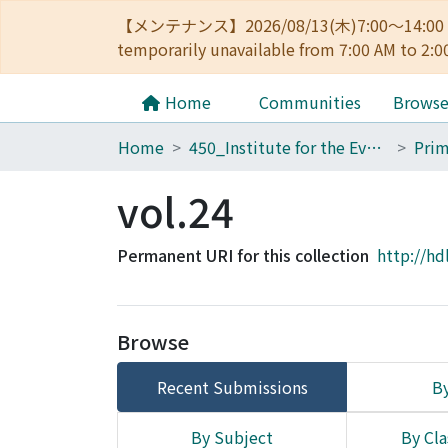
【メンテナンス】2026/08/13(木)7:00～14
temporarily unavailable from 7:00 AM to 2:0
Home
Communities
Brows
Home
450_Institute for the Evolutionary Origins of Human Behavior
Prim
vol.24
Permanent URI for this collection
http://hd
Browse
Recent Submissions
By
By Subject
By Cla