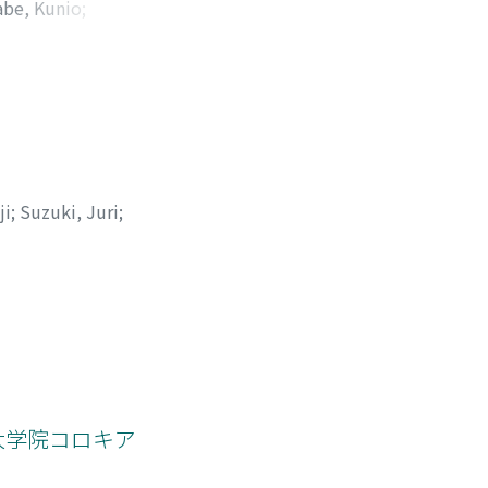
be, Kunio
;
ニオ
;
アシザワ, サダ
ji
;
Suzuki, Juri
;
ヤシ, ノブコ
大学院コロキア