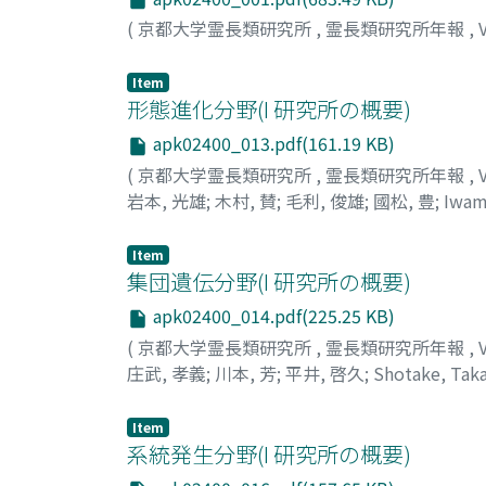
(
京都大学霊長類研究所
,
霊長類研究所年報
,
Item
形態進化分野(I 研究所の概要)
apk02400_013.pdf(161.19 KB)
(
京都大学霊長類研究所
,
霊長類研究所年報
,
岩本, 光雄
;
木村, 賛
;
毛利, 俊雄
;
國松, 豊
;
Iwam
オ
;
キムラ, タスク
;
モウリ, トシオ
;
クニマツ, 
Item
集団遺伝分野(I 研究所の概要)
apk02400_014.pdf(225.25 KB)
(
京都大学霊長類研究所
,
霊長類研究所年報
,
庄武, 孝義
;
川本, 芳
;
平井, 啓久
;
Shotake, Tak
ヒライ, ヒロヒサ
Item
系統発生分野(I 研究所の概要)