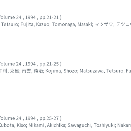
Volume 24
,
1994
,
pp.21-21
)
 Tetsuro
;
Fujita, Kazuo
;
Tomonaga, Masaki
;
マツザワ, テツロ
Volume 24
,
1994
,
pp.21-25
)
中村, 克樹
;
南雲, 純治
;
Kojima, Shozo
;
Matsuzawa, Tetsuro
;
Fu
umo, Sumiharu
;
コジマ, ショウゾウ
;
マツザワ, テツロウ
;
フジタ
Volume 24
,
1994
,
pp.25-27
)
Kubota, Kiso
;
Mikami, Akichika
;
Sawaguchi, Toshiyuki
;
Nakam