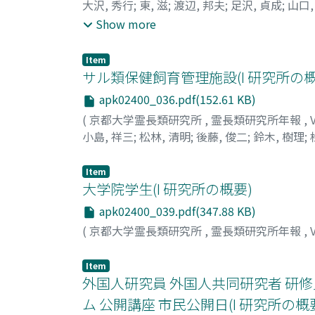
大沢, 秀行
;
東, 滋
;
渡辺, 邦夫
;
足沢, 貞成
;
山口,
Ashizawa, Sadanari
;
Yamaguchi, Naotsugu
;
K
Show more
ナリ
;
ヤマグチ, ナオツグ
;
カンチ, フジオ
Item
サル類保健飼育管理施設(I 研究所の概
apk02400_036.pdf(152.61 KB)
(
京都大学霊長類研究所
,
霊長類研究所年報
,
小島, 祥三
;
松林, 清明
;
後藤, 俊二
;
鈴木, 樹理
;
Matsubayashi, Nobuko
;
コジマ, ショウゾウ
;
Item
大学院学生(I 研究所の概要)
apk02400_039.pdf(347.88 KB)
(
京都大学霊長類研究所
,
霊長類研究所年報
,
Item
外国人研究員 外国人共同研究者 研修
ム 公開講座 市民公開日(I 研究所の概