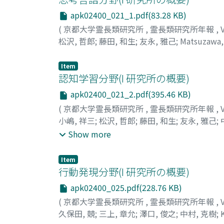
apk02400_021_1.pdf(83.28 KB)
(
京都大学霊長類研究所
,
霊長類研究所年報
,
松沢, 哲郎
;
藤田, 和生
;
友永, 雅己
;
Matsuzawa,
トモナガ, マサキ
Item
認知学習分野(I 研究所の概要)
apk02400_021_2.pdf(395.46 KB)
(
京都大学霊長類研究所
,
霊長類研究所年報
,
小嶋, 祥三
;
松沢, 哲郎
;
藤田, 和生
;
友永, 雅己
;
Tomonaga, Masaki
;
Nakamura, Katsuki
;
Nag
Show more
ガ, マサキ
;
ナカムラ, カツキ
;
ナグモ, スミハル
Item
行動発現分野(I 研究所の概要)
apk02400_025.pdf(228.76 KB)
(
京都大学霊長類研究所
,
霊長類研究所年報
,
久保田, 競
;
三上, 章允
;
澤口, 俊之
;
中村, 克樹
;