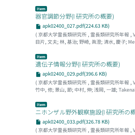
タ, キソウ
;
ミカミ, アキチカ
;
サワグチ, トシ
Item
器官調節分野(I 研究所の概要)
apk02400_027.pdf(224.63 KB)
(
京都大学霊長類研究所
,
霊長類研究所年報
,
目片, 文夫
;
林, 基治
;
野崎, 眞澄
;
清水, 慶子
;
Me
オ
;
ハヤシ, モトハル
;
ノザキ, マスミ
;
シミズ,
Item
遺伝子情報分野(I 研究所の概要)
apk02400_029.pdf(396.6 KB)
(
京都大学霊長類研究所
,
霊長類研究所年報
,
竹中, 修
;
景山, 節
;
中村, 伸
;
浅岡, 一雄
;
Takena
ム
;
カゲヤマ, タカシ
;
ナカムラ, シン
;
アサオカ
Item
ニホンザル野外観察施設(I 研究所の概
apk02400_033.pdf(326.78 KB)
(
京都大学霊長類研究所
,
霊長類研究所年報
,