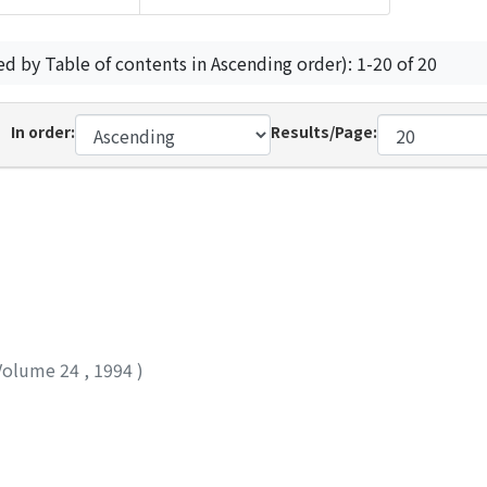
ed by Table of contents in Ascending order): 1-20 of 20
In order:
Results/Page:
Volume 24
,
1994
)