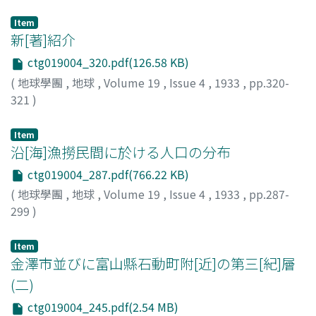
大炊御門, 經輝
;
Oinomikado, T.
Item
新[著]紹介
ctg019004_320.pdf(126.58 KB)
(
地球學團
,
地球
,
Volume 19
,
Issue 4
,
1933
,
pp.320-
321
)
Item
沿[海]漁撈民間に於ける人口の分布
ctg019004_287.pdf(766.22 KB)
(
地球學團
,
地球
,
Volume 19
,
Issue 4
,
1933
,
pp.287-
299
)
小牧, 實繁
;
Komaki, S.
Item
金澤市並びに富山縣石動町附[近]の第三[紀]層
(二)
ctg019004_245.pdf(2.54 MB)