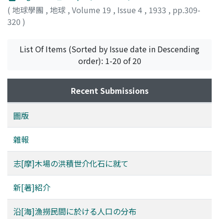
(
地球學團
,
地球
,
Volume 19
,
Issue 4
,
1933
,
pp.309-
320
)
別[所], 文吉
;
Bessho, B.
List Of Items (Sorted by Issue date in Descending
order): 1-20 of 20
Recent Submissions
圖版
雜報
志[摩]木場の洪積世介化石に就て
新[著]紹介
沿[海]漁撈民間に於ける人口の分布