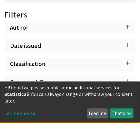
Filters
Author
Date issued
Classification
Document Type
Hi! Could we please enable some additional services for
Statistical
? You can always change or withdraw your consent
Has files
later.
Let me choose
I decline
That's ok
Powered by DSpace and JAIRO Crawler-List
All items in KURENAI are protected by original copyright,