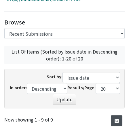
Access Statistics
Library Network
Browse
List Of Items (Sorted by Issue date in Descending
order): 1-20 of 20
Sort by:
In order:
Results/Page:
Update
Recent Submissions
Now showing
1 - 9 of 9