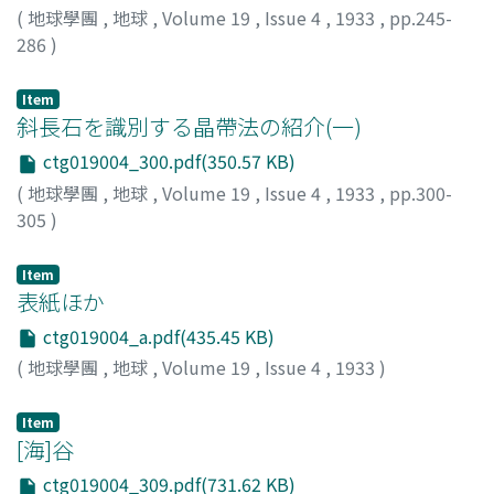
(
地球學團
,
地球
,
Volume 19
,
Issue 4
,
1933
,
pp.245-
286
)
小野山, 武文
;
Onoyama, T.
Item
斜長石を識別する晶帶法の紹介(一)
ctg019004_300.pdf(350.57 KB)
(
地球學團
,
地球
,
Volume 19
,
Issue 4
,
1933
,
pp.300-
305
)
笹倉, 正夫
;
Sasakura, M.
Item
表紙ほか
ctg019004_a.pdf(435.45 KB)
(
地球學團
,
地球
,
Volume 19
,
Issue 4
,
1933
)
Item
[海]谷
ctg019004_309.pdf(731.62 KB)