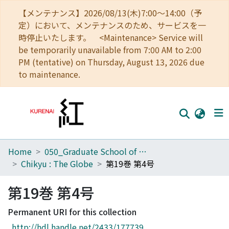
【メンテナンス】2026/08/13(木)7:00～14:00（予
定）において、メンテナンスのため、サービスを一
時停止いたします。 <Maintenance> Service will
be temporarily unavailable from 7:00 AM to 2:00
PM (tentative) on Thursday, August 13, 2026 due
to maintenance.
Home
050_Graduate School of Science
Home
Chikyu : The Globe
第19巻 第4号
Communities
第19巻 第4号
Browse
Permanent URI for this collection
Download Ranking
http://hdl.handle.net/2433/177739