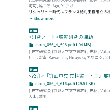
の增大という背景下に統一貨幤の先驅をなす
阿河, 雄二郎
;
Aga, Y
;
アガ
リシュリュー時代はフランス絶対王権確立の
機が一層醸成される時期でもある。本稿は、
Show more
する。最初に、一六二四年から一六三〇年に
シュリュー政権の軍事政権としての特質を明
Item
倒することによって、リシュリェー政権が最
<研究ノート>埴輪研究の課題
shirin_056_4_598.pdf(1.04 MB)
(
史学研究会 (京都大学文学部内)
,
史林
,
Volu
川西, 宏幸
;
Kawanishi, Hiroyuki
;
カワニシ, 
Item
<紹介>『箕面市史 史料編一・二』
shirin_056_4_616.pdf(129.51 KB)
(
史学研究会 (京都大学文学部内)
,
史林
,
Volu
大山, 喬平
Item