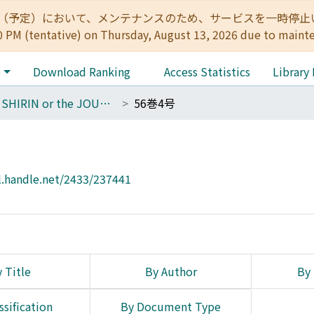
:00（予定）において、メンテナンスのため、サービスを一時停止いたします。 
0 PM (tentative) on Thursday, August 13, 2026 due to maint
e
Download Ranking
Access Statistics
Library
THE SHIRIN or the JOURNAL OF HISTORY
56巻4号
l.handle.net/2433/237441
 Title
By Author
By 
ssification
By Document Type