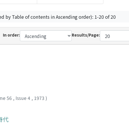
ed by Table of contents in Ascending order): 1-20 of 20
In order:
Results/Page:
me 56
,
Issue 4
,
1973
)
時代