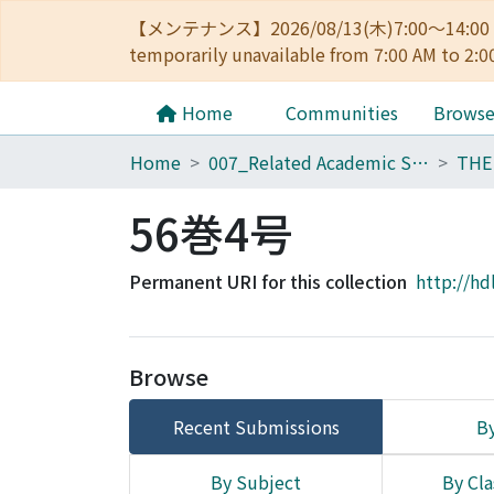
【メンテナンス】2026/08/13(木)7:00～14
temporarily unavailable from 7:00 AM to 2:0
Home
Communities
Brows
Home
007_Related Academic Societies
56巻4号
Permanent URI for this collection
http://hd
Browse
Recent Submissions
By
By Subject
By Cla