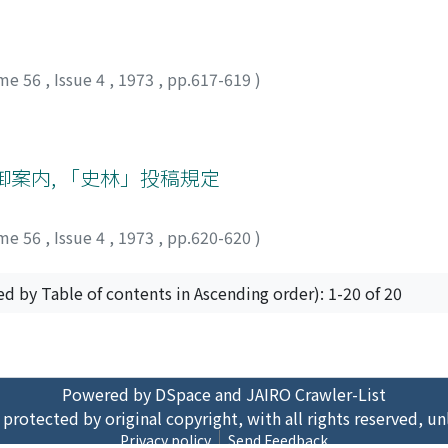
me 56
,
Issue 4
,
1973
,
pp.617-619
)
案内, 「史林」投稿規定
me 56
,
Issue 4
,
1973
,
pp.620-620
)
ed by Table of contents in Ascending order): 1-20 of 20
Powered by DSpace and JAIRO Crawler-List
 protected by original copyright, with all rights reserved, un
Privacy policy
Send Feedback