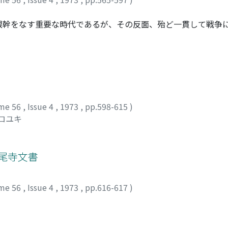
ものとして創作られたという意味で、中國貨幤史上重要な貨幤
根幹をなす重要な時代であるが、その反面、殆ど一貫して戦争
危機的状況の中で生誕したリシュリュー政権の確立過程と戦争
かけて展開される戦争、国内政策、戦争に対するリシュリュー
らかにし、次いで戦争政策の惹起した諸矛盾を背景とする各地
終的に確立するものであることを指摘したい。
me 56
,
Issue 4
,
1973
,
pp.598-615
)
ヒロユキ
勝尾寺文書
me 56
,
Issue 4
,
1973
,
pp.616-617
)