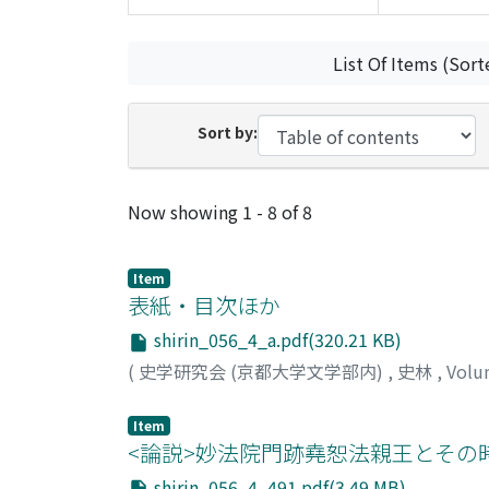
List Of Items (Sort
Sort by:
Recent Submissions
Now showing
1 - 8 of 8
Item
表紙・目次ほか
shirin_056_4_a.pdf(320.21 KB)
(
史学研究会 (京都大学文学部内)
,
史林
,
Volu
Item
<論説>妙法院門跡堯恕法親王とその
shirin_056_4_491.pdf(3.49 MB)