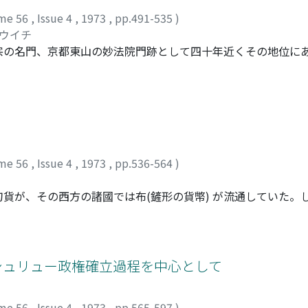
me 56
,
Issue 4
,
1973
,
pp.491-535
)
ュウイチ
宗の名門、京都東山の妙法院門跡として四十年近くその地位に
にみる深い教養と、書道・絵画・詩作など多方面の特技を有し
および、その間、江戸幕府の朝廷公家に対する強圧政策を身近
台宗伝統の栄光保持のため精一杯の活躍をなした。その詳細を
半の時代相の一端をも明かにしたいと思うのである。
me 56
,
Issue 4
,
1973
,
pp.536-564
)
貨が、その西方の諸國では布(鏟形の貨幤) が流通していた。
國の通貨需要は增大する。先ず燕國で燕の齊國支配という状況
の燕錢は齊にも影響を及ぼして齊の[]化錢の出現を促がす。やが
を鑄造する。この重十二銖錢が秦統一後の統一貨幤、半兩錢の
つて造られたが、貨幤が普及するにつれて、徐々に都市の商人
リシュリュー政権確立過程を中心として
であり、都市名を刻んだが、方孔圓錢になると、様式は統一さ
貨幤としての性格をもつようになる。このように方孔圓錢は戰
me 56
,
Issue 4
,
1973
,
pp.565-597
)