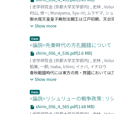
(
史学研究会 (京都大学文学部内)
,
史林
,
Volu
村山, 修一
;
Murayama, Syu-iti
;
ムラヤマ, シ
御水尾天皇皇子堯恕法親王は江戸初期、天台
宗門教義に精通し、当時皇族公家の中でも稀
Show more
を遺された。天台座主として在任約二十年に
をくりかえしながらも、朝権の名誉回復、天
Item
たる日記を通じて窺うとともに、十七世紀後
<論説>先秦時代の方孔圓錢について
shirin_056_4_536.pdf(2.6 MB)
(
史学研究会 (京都大学文学部内)
,
史林
,
Volu
稻葉, 一郎
;
Inaba, Ichiro
;
イナバ, イチロウ
春秋戰國時代には東方の燕・齊國においては刀
なると、經濟活動の活潑化にともなつて、各
Show more
として明[]錢(方孔圓錢) が創作られる。こ
進國でもあつた秦も燕錢を模して重十二銖錢
Item
る。ところで中國の貨幤は初め商人たちによ
<論説>リシュリューの戦争政策 : 
幣へと變身する。刀貨や布は商人經濟の産物
shirin_056_4_565.pdf(1.68 MB)
起のよい一般向のものが選ばれ、國家の法定
(
史学研究会 (京都大学文学部内)
,
史林
,
Volu