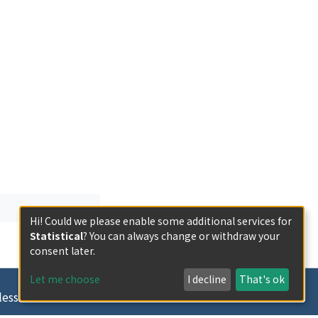
Hi! Could we please enable some additional services for
Statistical
? You can always change or withdraw your
consent later.
Let me choose
I decline
That's ok
less otherwise indicated.