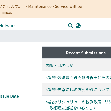
<Maintenance> Service will be
enance.
 Network
Recent Submissions
表紙・目次ほか
<論説>妙法院門跡堯恕法親王とその
<論説>先秦時代の方孔圓錢について
Issue Date
<論説>リシュリューの戦争政策 : リ
ー政権確立過程を中心として