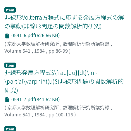
丸尾, 健二
;
Maruo, Kenji
;
マルオ, ケンジ
Item
非線形Volterra方程式に応ずる発展方程式の解
の挙動(非線形問題の関数解析的研究)
0541-6.pdf(626.66 KB)
(
京都大学数理解析研究所
,
数理解析研究所講究録
,
Volume 541
,
1984
,
pp.86-99
)
小林, 和夫
;
Kobayasi, Kazuo
;
コバヤシ, カズオ
Item
非線形発展方程式$\frac{du}{dt}\in -
\partial\varphi^t(u)$(非線形問題の関数解析的
研究)
0541-7.pdf(841.62 KB)
(
京都大学数理解析研究所
,
数理解析研究所講究録
,
Volume 541
,
1984
,
pp.100-116
)
高村, 幸男
;
Komura, Yukio
;
コウムラ, ユキオ
Item