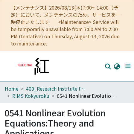
【メンテナンス】2026/08/13(木)7:00～14:00（予
定）において、メンテナンスのため、サービスを一
時停止いたします。 <Maintenance> Service will
be temporarily unavailable from 7:00 AM to 2:00
PM (tentative) on Thursday, August 13, 2026 due
to maintenance.
Home
400_Research Institute for Mathematical Sciences
Home
RIMS Kokyuroku
0541 Nonlinear Evolution Equations:Theory and Applications
Communities
0541 Nonlinear Evolution
Browse
Equations:Theory and
Download Ranking
Applications