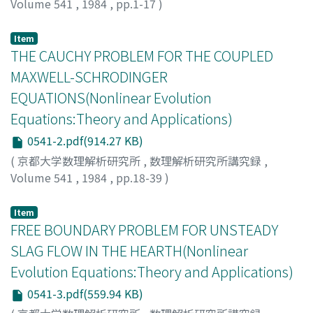
Volume 541
,
1984
,
pp.1-17
)
山田, 直記
;
YAMADA, Naoki
;
ヤマダ, ナオキ
Item
THE CAUCHY PROBLEM FOR THE COUPLED
MAXWELL-SCHRODINGER
EQUATIONS(Nonlinear Evolution
Equations:Theory and Applications)
0541-2.pdf(914.27 KB)
(
京都大学数理解析研究所
,
数理解析研究所講究録
,
Volume 541
,
1984
,
pp.18-39
)
Tsutsumi, Masayoshi
;
Nakamitsu, Kuniaki
;
堤, 正義
;
仲
光, 邦昭
;
ツツミ, マサヨシ
;
ナカミツ, クニアキ
Item
FREE BOUNDARY PROBLEM FOR UNSTEADY
SLAG FLOW IN THE HEARTH(Nonlinear
Evolution Equations:Theory and Applications)
0541-3.pdf(559.94 KB)