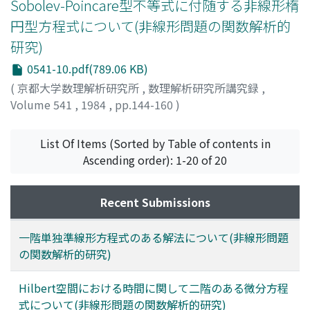
Sobolev-Poincare型不等式に付随する非線形楕
円型方程式について(非線形問題の関数解析的
研究)
0541-10.pdf(789.06 KB)
(
京都大学数理解析研究所
,
数理解析研究所講究録
,
Volume 541
,
1984
,
pp.144-160
)
大谷, 光春
;
Otani, Mitsuharu
;
オオタニ, ミツハル
List Of Items (Sorted by Table of contents in
Ascending order): 1-20 of 20
Recent Submissions
一階単独準線形方程式のある解法について(非線形問題
の関数解析的研究)
Hilbert空間における時間に関して二階のある微分方程
式について(非線形問題の関数解析的研究)