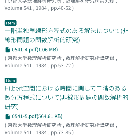
(
京都大学数理解析研究所
,
数理解析研究所講究録
,
Volume 541
,
1984
,
pp.40-52
)
KAWARADA, Hideo
;
HANADA, Takao
Item
一階単独準線形方程式のある解法について(非
線形問題の関数解析的研究)
0541-4.pdf(1.06 MB)
(
京都大学数理解析研究所
,
数理解析研究所講究録
,
Volume 541
,
1984
,
pp.53-72
)
宮川, 鉄朗
;
Miyakawa, Tetsuro
;
ミヤカワ, テツロウ
Item
Hilbert空間における時間に関して二階のある
微分方程式について(非線形問題の関数解析的
研究)
0541-5.pdf(564.61 KB)
(
京都大学数理解析研究所
,
数理解析研究所講究録
,
Volume 541
,
1984
,
pp.73-85
)