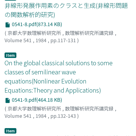
非線形発展作用素のクラスと生成(非線形問題
の関数解析的研究)
0541-8.pdf(873.14 KB)
(
京都大学数理解析研究所
,
数理解析研究所講究録
,
Volume 541
,
1984
,
pp.117-131
)
高橋, 匡康
;
岩宮, 敏幸
;
Takahashi, Tadayasu
;
Iwamiya,
Toshiyuki
;
タカハシ, タダヤス
;
イワミヤ, トシユキ
Item
On the global classical solutions to some
classes of semilinear wave
equations(Nonlinear Evolution
Equations:Theory and Applications)
0541-9.pdf(464.18 KB)
(
京都大学数理解析研究所
,
数理解析研究所講究録
,
Volume 541
,
1984
,
pp.132-143
)
Ebihara, Yukiyoshi
;
蛯原, 幸義
;
エビハラ, ユキヨシ
Item