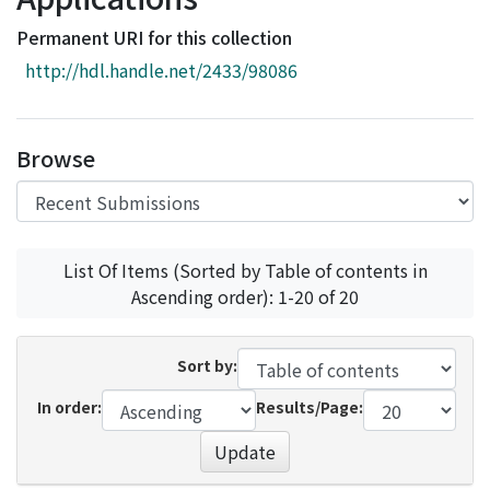
Access Statistics
Permanent URI for this collection
Library Network
http://hdl.handle.net/2433/98086
Browse
List Of Items (Sorted by Table of contents in
Ascending order): 1-20 of 20
Sort by:
In order:
Results/Page:
Update