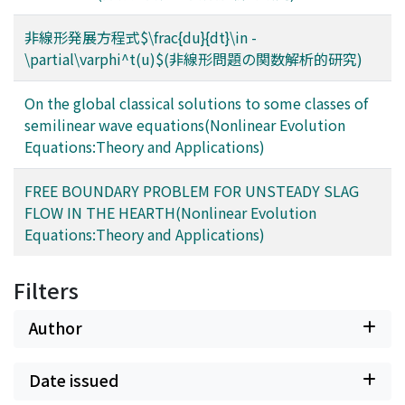
非線形発展方程式$\frac{du}{dt}\in -
\partial\varphi^t(u)$(非線形問題の関数解析的研究)
On the global classical solutions to some classes of
semilinear wave equations(Nonlinear Evolution
Equations:Theory and Applications)
FREE BOUNDARY PROBLEM FOR UNSTEADY SLAG
FLOW IN THE HEARTH(Nonlinear Evolution
Equations:Theory and Applications)
Filters
Author
Date issued