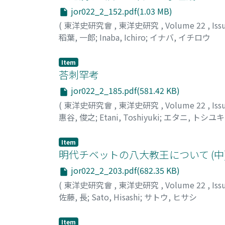
jor022_2_152.pdf(1.03 MB)
(
東洋史研究會
,
東洋史研究
,
Volume 22
,
Iss
稻葉, 一郎
;
Inaba, Ichiro
;
イナバ, イチロウ
Item
荅刺罕考
jor022_2_185.pdf(581.42 KB)
(
東洋史研究會
,
東洋史研究
,
Volume 22
,
Iss
惠谷, 俊之
;
Etani, Toshiyuki
;
エタニ, トシユキ
Item
明代チベットの八大教王について (中
jor022_2_203.pdf(682.35 KB)
(
東洋史研究會
,
東洋史研究
,
Volume 22
,
Iss
佐藤, 長
;
Sato, Hisashi
;
サトウ, ヒサシ
Item