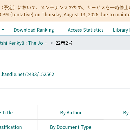
:00（予定）において、メンテナンスのため、サービスを一時停止いたします。 
0 PM (tentative) on Thursday, August 13, 2026 due to maint
e
Download Ranking
Access Statistics
Library
Tôyôshi Kenkyû : The Journal of Oriental Researches
22巻2号
l.handle.net/2433/152562
 Title
By Author
By 
ssification
By Document Type