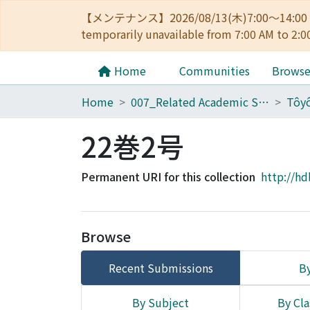
【メンテナンス】2026/08/13(木)7:00～14
temporarily unavailable from 7:00 AM to 2:0
Home
Communities
Brows
Home
007_Related Academic Societies
22巻2号
Permanent URI for this collection
http://hd
Browse
Recent Submissions
By
By Subject
By Cla