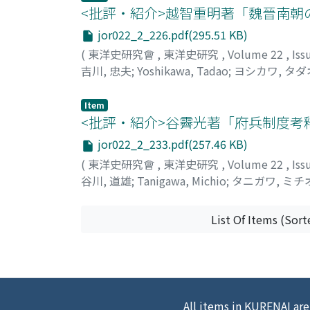
<批評・紹介>越智重明著「魏晉南朝
jor022_2_226.pdf(295.51 KB)
(
東洋史研究會
,
東洋史研究
,
Volume 22
,
Iss
吉川, 忠夫
;
Yoshikawa, Tadao
;
ヨシカワ, タダ
Item
<批評・紹介>谷霽光著「府兵制度考
jor022_2_233.pdf(257.46 KB)
(
東洋史研究會
,
東洋史研究
,
Volume 22
,
Iss
谷川, 道雄
;
Tanigawa, Michio
;
タニガワ, ミチ
List Of Items (Sort
All items in KURENAI are