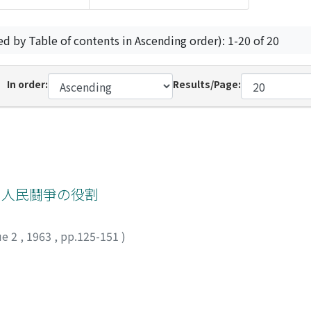
ed by Table of contents in Ascending order): 1-20 of 20
In order:
Results/Page:
る人民鬪爭の役割
ue 2
,
1963
,
pp.125-151
)