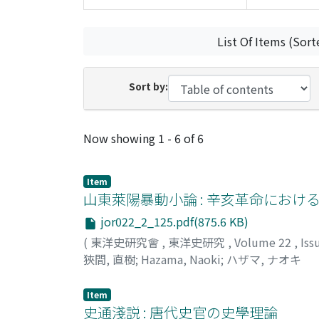
List Of Items (Sort
Sort by:
Recent Submissions
Now showing
1 - 6 of 6
Item
山東萊陽暴動小論 : 辛亥革命におけ
jor022_2_125.pdf(875.6 KB)
(
東洋史研究會
,
東洋史研究
,
Volume 22
,
Iss
狹間, 直樹
;
Hazama, Naoki
;
ハザマ, ナオキ
Item
史通淺説 : 唐代史官の史學理論