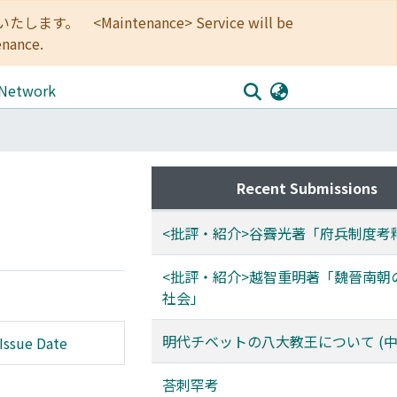
<Maintenance> Service will be
enance.
 Network
Recent Submissions
<批評・紹介>谷霽光著「府兵制度考
<批評・紹介>越智重明著「魏晉南朝
社会」
明代チベットの八大教王について (中
Issue Date
荅刺罕考