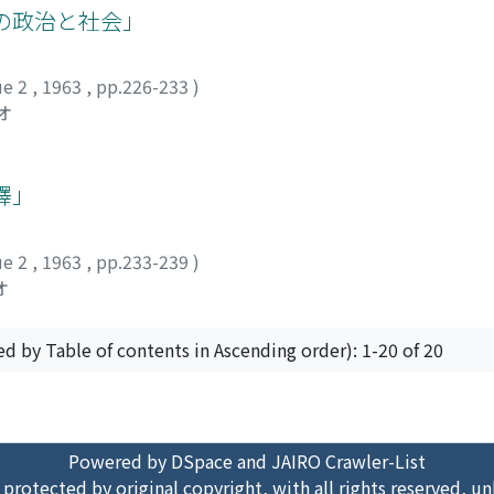
の政治と社会」
ue 2
,
1963
,
pp.226-233
)
オ
釋」
ue 2
,
1963
,
pp.233-239
)
オ
ed by Table of contents in Ascending order): 1-20 of 20
Powered by DSpace and JAIRO Crawler-List
 protected by original copyright, with all rights reserved, un