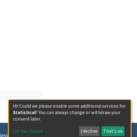
Hi! Could we please enable some additional services for
Statistical
? You can always change or withdraw your
consent later.
Let me choose
I decline
That's ok
less otherwise indicated.