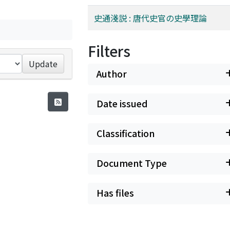
史通淺説 : 唐代史官の史學理論
Filters
Update
Author
Date issued
Classification
Document Type
Has files