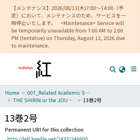
【メンテナンス】2026/08/13(木)7:00～14:00（予
定）において、メンテナンスのため、サービスを一
時停止いたします。 <Maintenance> Service will
be temporarily unavailable from 7:00 AM to 2:00
PM (tentative) on Thursday, August 13, 2026 due
to maintenance.
Home
007_Related Academic Societies
Home
THE SHIRIN or the JOURNAL OF HISTORY
13巻2号
Communities
13巻2号
Browse
Permanent URI for this collection
Download Ranking
http://hdl.handle.net/2433/246600