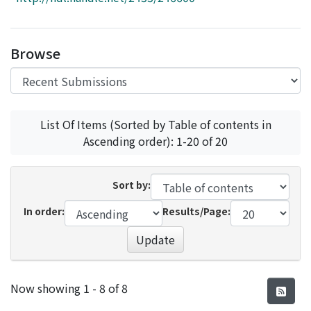
Access Statistics
Library Network
Browse
List Of Items (Sorted by Table of contents in
Ascending order): 1-20 of 20
Sort by:
In order:
Results/Page:
Update
Recent Submissions
Now showing
1 - 8 of 8