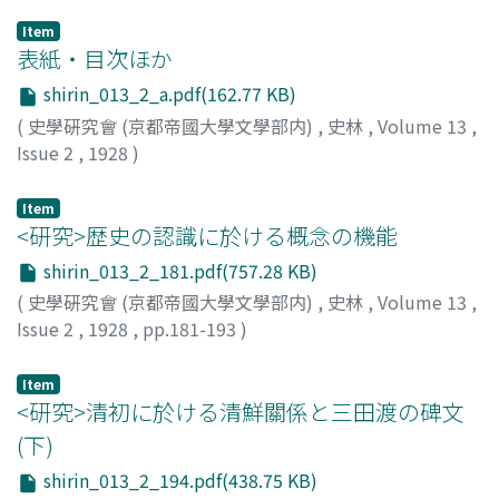
Item
表紙・目次ほか
shirin_013_2_a.pdf(162.77 KB)
(
史學硏究會 (京都帝國大學文學部内)
,
史林
,
Volume 13
,
Issue 2
,
1928
)
Item
<研究>歴史の認識に於ける概念の機能
shirin_013_2_181.pdf(757.28 KB)
(
史學硏究會 (京都帝國大學文學部内)
,
史林
,
Volume 13
,
Issue 2
,
1928
,
pp.181-193
)
田邊, 元
;
Tanabe, H.
Item
<研究>清初に於ける清鮮關係と三田渡の碑文
(下)
shirin_013_2_194.pdf(438.75 KB)