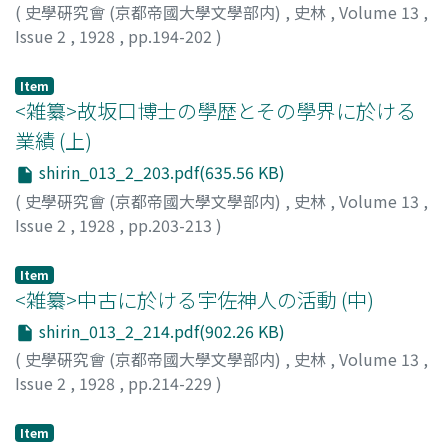
(
史學硏究會 (京都帝國大學文學部内)
,
史林
,
Volume 13
,
Issue 2
,
1928
,
pp.194-202
)
鴛淵, 一
;
Oshibuchi, H.
Item
<雑纂>故坂口博士の學歴とその學界に於ける
業績 (上)
shirin_013_2_203.pdf(635.56 KB)
(
史學硏究會 (京都帝國大學文學部内)
,
史林
,
Volume 13
,
Issue 2
,
1928
,
pp.203-213
)
中村, 善太郞
;
Nakamura, J.
Item
<雑纂>中古に於ける宇佐神人の活動 (中)
shirin_013_2_214.pdf(902.26 KB)
(
史學硏究會 (京都帝國大學文學部内)
,
史林
,
Volume 13
,
Issue 2
,
1928
,
pp.214-229
)
西岡, 虎之助
;
Nishioka, T.
Item