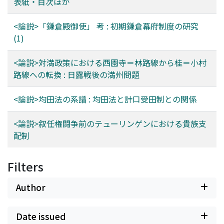
表紙・目次ほか
<論説>「鎌倉殿御使」 考 : 初期鎌倉幕府制度の研究
(1)
<論説>対満政策における西園寺＝林路線から桂＝小村
路線への転換 : 日露戦後の満州問題
<論説>均田法の系譜 : 均田法と計口受田制との関係
<論説>叙任権闘争前のテューリンゲンにおける貴族支
配制
Filters
Author
Date issued