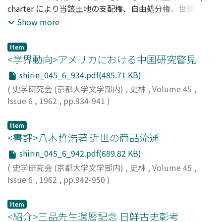
えば画象鏡、三角緑神獣鏡などには同笵所鋳の鏡が少くな
charter により当該土地の支配権、自由処分権、世襲権を
く、その類の一括して同時に彼土から同地に齎されたのを
認められる私有地の形成に求められよう。この私有地
Show more
示唆する。これは中国の正史に伝える記事と表裏するとこ
bookland の形成に関して、一九六〇年、Eric John,
である。而して是等の鏡が大和朝廷の特色あるまた既に一
"Land Tenure in Early England"が発表され、ローマ帝政
Item
定の型をとつた高塚に副葬されていて、その副葬のエ合た
末の土地譲渡に関する理念が導入されて生じたものである
<学界動向>アメリカにおける中国研究瞥見
るや一墳に数多い点で、他の国土での単な、のる姿見とし
と説明された。そして彼はさらに進んで、Maitland,
shirin_045_6_934.pdf(485.71 KB)
ての副葬の様相とは違うている。 そうすると鏡から推さ
Vinogradoff らゲルマニストの folkland→bookland なる
(
史学研究会 (京都大学文学部内)
,
史林
,
Volume 45
,
れるこのような古墳の営まれた、三四世紀の時代には、畿
テーゼを批判し folkland なる、史料に裏付けされること
Issue 6
,
1962
,
pp.934-941
)
内に於いて大和朝の形成が既に出来上つて、発展えの段階
の稀薄な漠然たる既成観念を打破して、bookland 以前に
宮崎, 市定
;
Miyazaki, I.
に逹していたことになる。同時にそれに至る過程は当初鏡
は、folkland ではなく、王により保有される土地と、豪族
Item
が大陸から伝えられた北九州より、漢中期以降の鏡の多く
により保有されている土地があつたとする。しかしそれに
<書評>八木哲浩著 近世の商品流通
が畿内に齎されて伝存する間にあつたと見るべきで、また
関する説明は充分納得的であるとは思えない。本稿では、
各鏡式の通じての分布の示すところこれに重要な示唆を与
John と Maitland の論議の考証を経て、folkland より
shirin_045_6_942.pdf(689.82 KB)
えるものがあるのである。
bookland へ転換して行く過程に、豪族の folkland 保有と
(
史学研究会 (京都大学文学部内)
,
史林
,
Volume 45
,
云う過渡期的土地保有形態があつたことに注目したいと思
Issue 6
,
1962
,
pp.942-950
)
う。
朝尾, 直弘
Item
<紹介>三品先生還暦記念 日鮮古史彰考