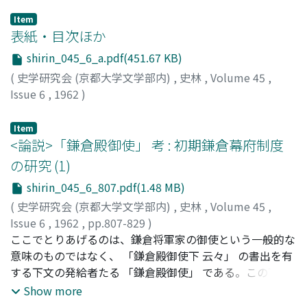
Item
表紙・目次ほか
shirin_045_6_a.pdf(451.67 KB)
(
史学研究会 (京都大学文学部内)
,
史林
,
Volume 45
,
Issue 6
,
1962
)
Item
<論説>「鎌倉殿御使」 考 : 初期鎌倉幕府制度
の研究 (1)
shirin_045_6_807.pdf(1.48 MB)
(
史学研究会 (京都大学文学部内)
,
史林
,
Volume 45
,
Issue 6
,
1962
,
pp.807-829
)
田中, 稔
ここでとりあげるのは、鎌倉将軍家の御使という一般的な
;
Tanaka, Minoru
;
タナカ, ミノル
意味のものではなく、 「鎌倉殿御使下 云々」 の書出を有
する下文の発給者たる 「鎌倉殿御使」 である。この下文
は元暦二年四月から七月にかけての短期間に集中して残つ
Show more
ているのみで、その後はこの形式の下文は全く見られな