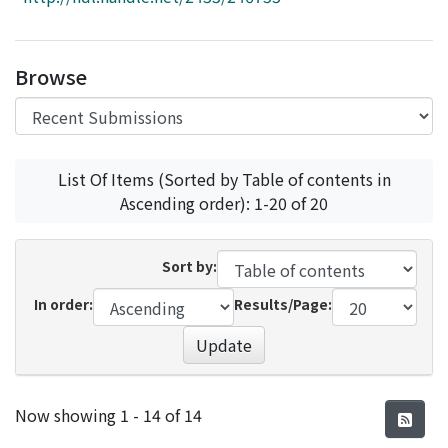
Access Statistics
Library Network
Browse
List Of Items (Sorted by Table of contents in
Ascending order): 1-20 of 20
Sort by:
In order:
Results/Page:
Update
Recent Submissions
Now showing
1 - 14 of 14