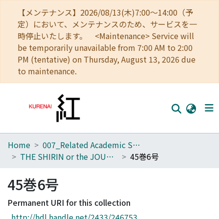
【メンテナンス】2026/08/13(木)7:00～14:00（予
定）において、メンテナンスのため、サービスを一
時停止いたします。 <Maintenance> Service will
be temporarily unavailable from 7:00 AM to 2:00
PM (tentative) on Thursday, August 13, 2026 due
to maintenance.
Home
007_Related Academic Societies
Home
THE SHIRIN or the JOURNAL OF HISTORY
45巻6号
Communities
45巻6号
Browse
Permanent URI for this collection
Download Ranking
http://hdl.handle.net/2433/246753