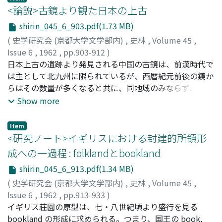
てインムニテート、国王バンなどを獲得して、領域支配権
<論説>古鏡より観た日本の上古
の基礎を固めた。また、世俗の有力貴族は、その自由世襲
shirin_045_6_903.pdf(1.73 MB)
領を基底とし、官職、グラーフ権、レーンなどを集積しな
(
史学研究会 (京都大学文学部内)
,
史林
,
Volume 45
,
がら、独立的な支配領域を形成した。それらのうちに、未
Issue 6
,
1962
,
pp.903-912
)
熟ではあるが、すでに早期のランデスヘルシャフトをかた
梅原, 末治
日本上古の遺跡より発見される中国の古鏡は、前漢時代で
;
Umehara, Sueji
;
ウメハラ, スエジ
ちづくつたものもみられる。
は主として北九州に限られているが、西暦紀元前後の鏡か
らはその数量が多くなると共に、同地域のみならず、中
国・四国の瀬戸内側より畿内地方に広く分布して後漢三国
Show more
代のものになると、畿内での出土品が夥しい数量に上るの
である。この類は更に東の方中部日本より関東地方からも
Item
見出される。それ等と共に畿内地方で優れた仿製鏡が鋳造
<研究ノート>イギリスにおける封建的所領形
されて、これ等の殆んどすべては特色ある古式古墳に副葬
成への一過程 : folklandとbookland
されているのである。 従来見出された千面を超える夥し
shirin_045_6_913.pdf(1.34 MB)
い各時代の鏡に就いて見ると、漢中期より後漢を通じての
出土鏡は、総じて舶載以後愛重伝世したことをそれ自体の
(
史学研究会 (京都大学文学部内)
,
史林
,
Volume 45
,
著しい図紋の手なれで認められるものである。またこの種
Issue 6
,
1962
,
pp.913-933
)
の鏡式の畿内出土の仿製品にも優れたもののあるのが認め
富沢, 霊岸
イギリス荘園の原型は、七・八世紀頃より盛行を見る
;
Tomizawa, Reigan
;
トミザワ, レイガン
られる。次に後漢末から三国代の畿内地方に夥しい鏡－例
bookland の形成に求められる。つまり、国王の book,