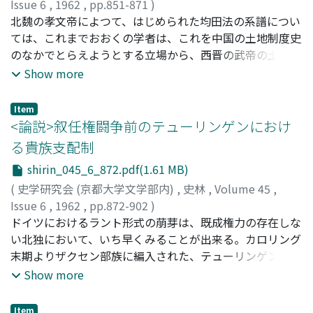
いに答えのが、本稿の目的である。
Issue 6
,
1962
,
pp.851-871
)
田村, 実造
北魏の孝文帝によつて、はじめられた均田法の系譜につい
;
Tamura, Jitsuzo
;
タムラ, ジツゾウ
ては、これまでおおくの学者は、これを中国の土地制度史
のなかでとらえようとする立場から、西晋の武帝の土地法
である課田法に直接するものとかんがえてきた。そのた
Show more
め、ややもすれば、これがタクバツ族の北魏政権によつて
創設されたという歴史的事情については看過されがちであ
Item
つた。 本論文は、均田法がなぜ北魏朝によつて創設され
<論説>叙任権闘争前のテューリンゲンにおけ
たのか、というところに視点をおいて、その始源について
る貴族支配制
検討した結果、これを北魏朝の代国時代以来実施されてき
shirin_045_6_872.pdf(1.61 MB)
た土地給付法である計口受田制につながるものとした。す
なわち北魏伝統の土地政策である計口受田制が、中原の社
(
史学研究会 (京都大学文学部内)
,
史林
,
Volume 45
,
会的現状を媒体に止揚されたのが、この太和の均田法であ
Issue 6
,
1962
,
pp.872-902
)
ることを、当時の政治的・社会的情勢を分析考察すること
早川, 良弥
ドイツにおけるラント形式の萠芽は、既成権力の存在しな
;
Hayakawa, yoshiya
;
ハヤカワ, ヨシヤ
によつて解明しようとしたものである。
い北独において、いち早くみることが出来る。カロリング
末期よりザクセン部族に編入された、テューリンゲン、及
び東部辺境域においても、その傾向は著るしいものがあつ
Show more
た。即ち、叙任権闘争前より、まず、辺境の諸司教座は国
王政策の担い手となり、王権より豊かな寄進を受け、加え
Item