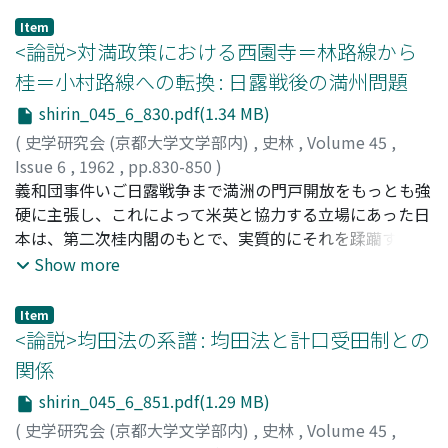
い。これに任ぜられたのは中原久経・近藤七国平の二人
Item
で、同年二月五日から七月廿八日まで京都・畿内近国、以
<論説>対満政策における西園寺＝林路線から
後同年末乃至翌年初頭までは鎮西四国における武士の非法
桂＝小村路線への転換 : 日露戦後の満州問題
狼藉の停止に携つていた。鎮西下向以前は、彼等は義経出
shirin_045_6_830.pdf(1.34 MB)
陣後の京都およびその近国十一ケ国の治安維持を任として
いたが、その国々は具体的にどこどこであったか。又彼等
(
史学研究会 (京都大学文学部内)
,
史林
,
Volume 45
,
の鎮西下向はいかなる意義を有していたかを検討したい。
Issue 6
,
1962
,
pp.830-850
)
この問題はいわゆる 「東国行政権」 、 「地頭設置」 とも
中山, 治一
義和団事件いご日露戦争まで満洲の門戸開放をもっとも強
;
Nakayama, Jiichi
;
ナカヤマ, ジイチ
深い関連を有しており、鎌倉幕府成立期の諸制度を明かに
硬に主張し、これによって米英と協力する立場にあった日
する一助としたい。
本は、第二次桂内閣のもとで、実質的にそれを蹂躪する政
策をとるようになる。その最初のあらわれは、一九〇九年
Show more
八～九月における一連の日清協約であったが、これにたい
するアメリカからの反応は、満洲諸鉄道の国際化の提案で
Item
あった。満洲をめぐる日米の角逐は、ここに起点をもつ。
<論説>均田法の系譜 : 均田法と計口受田制との
かように重大な意義をもつ第二次桂内閣のもとでの日本の
関係
対満政策の転換は、いったい何故に、また如何にして決定
shirin_045_6_851.pdf(1.29 MB)
されたのであるか。またその政策決定にさいしてもっとも
主動的な役割をはたしたのは、誰であったか。それらの問
(
史学研究会 (京都大学文学部内)
,
史林
,
Volume 45
,