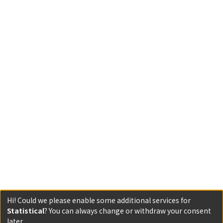
Hi! Could we please enable some additional services for
Statistical
? You can always change or withdraw your consent
Powered by DSpace and JAIRO Crawler-List
later.