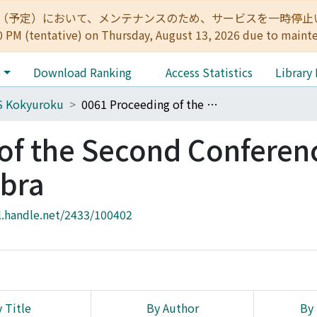
:00（予定）において、メンテナンスのため、サービスを一時停止いたします。 
0 PM (tentative) on Thursday, August 13, 2026 due to maint
e
Download Ranking
Access Statistics
Library
S Kokyuroku
0061 Proceeding of the Second Conference on the Function Algebra
of the Second Conferen
ebra
l.handle.net/2433/100402
 Title
By Author
By 