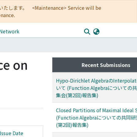
<Maintenance> Service will be
enance.
 Network
ce on
Recent Submissions
Hypo-Dirichlet AlgebraのInterpol
いて (Function Algebraについて
集会(第2回)報告集)
Closed Partitions of Maximal Ideal 
(Function Algebraについての共同
(第2回)報告集)
Issue Date