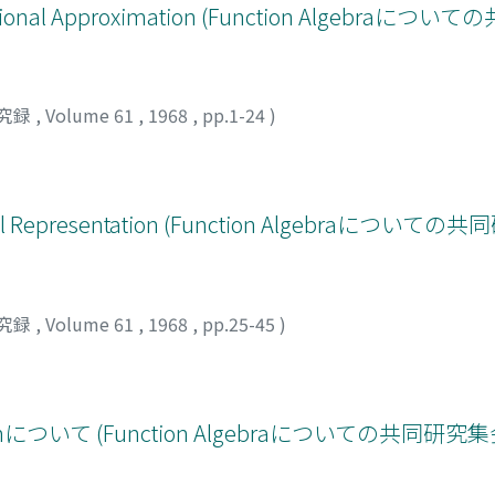
ional Approximation (Function Algebraに
究録
,
Volume 61
,
1968
,
pp.1-24
)
egral Representation (Function Algebraについ
究録
,
Volume 61
,
1968
,
pp.25-45
)
polationについて (Function Algebraについての共同