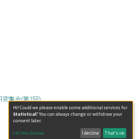
ての共同研究集会(第2回)
Hi! Could we please enable some additional services for
Statistical
? You can always change or withdraw your
consent later.
Let me choose
I decline
That's ok