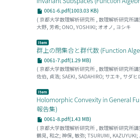
Invariant Subspaces (Functi
0061-6.pdf(1003.03 KB)
(
京都大学数理解析研究所
,
数理解析研究所講
大野, 芳希
;
ONO, YOSHIKI
;
オオノ, ヨシキ
Item
群上の閉集合と群代数 (Function A
0061-7.pdf(1.29 MB)
(
京都大学数理解析研究所
,
数理解析研究所講
佐伯, 貞浩
;
SAEKI, SADAHIRO
;
サエキ, サダヒ
Item
Holomorphic Convexity in Gener
報告集)
0061-8.pdf(1.43 MB)
(
京都大学数理解析研究所
,
数理解析研究所講
鶴見, 和之
;
神保, 敏弥
;
TSURUMI, KAZUYUKI
;