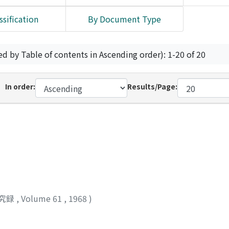
ssification
By Document Type
ed by Table of contents in Ascending order): 1-20 of 20
In order:
Results/Page:
究録
,
Volume 61
,
1968
)