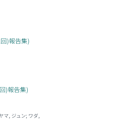
(第2回)報告集)
(第2回)報告集)
ヤマ, ジュン
;
ワダ,