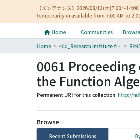
【メンテナンス】2026/08/13(木)7:00～14
temporarily unavailable from 7:00 AM to 2:0
Home
Communities
Brows
Home
400_Research Institute for Mathematical Sciences
RIM
0061 Proceeding 
the Function Alg
Permanent URI for this collection
http://hd
Browse
Recent Submissions
By