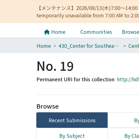
【メンテナンス】2026/08/13(木)7:00～14
temporarily unavailable from 7:00 AM to 2:0
Home
Communities
Brows
Home
430_Center for Southeast Asian Studies
No. 19
Permanent URI for this collection
http://hd
Browse
Recent Submissions
By
By Subject
By Cla