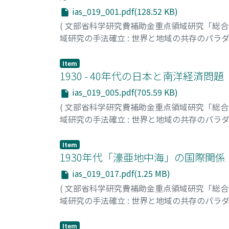
ias_019_001.pdf(128.52 KB)
(
文部省科学研究費補助金重点領域研究「総
域研究の手法確立 : 世界と地域の共存のパラ
山影, 進
;
Yamakage, Susumu
;
ヤマカゲ, スス
Item
1930 - 40年代の日本と南洋経済問題
ias_019_005.pdf(705.59 KB)
(
文部省科学研究費補助金重点領域研究「総
域研究の手法確立 : 世界と地域の共存のパラ
濱下, 武志
;
Hamashita, Takeshi
;
ハマシタ, タ
Item
1930年代「濠亜地中海」の国際関係
ias_019_017.pdf(1.25 MB)
(
文部省科学研究費補助金重点領域研究「総
域研究の手法確立 : 世界と地域の共存のパラ
後藤, 乾一
;
Goto, Kenichi
;
ゴトウ, ケンイチ
Item