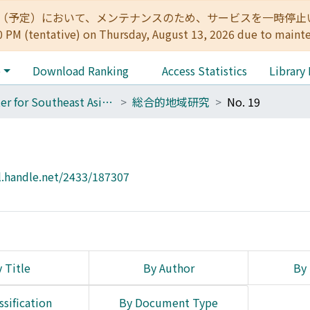
:00（予定）において、メンテナンスのため、サービスを一時停止いたします。 
0 PM (tentative) on Thursday, August 13, 2026 due to maint
e
Download Ranking
Access Statistics
Library
Center for Southeast Asian Studies
総合的地域研究
No. 19
l.handle.net/2433/187307
 Title
By Author
By 
ssification
By Document Type