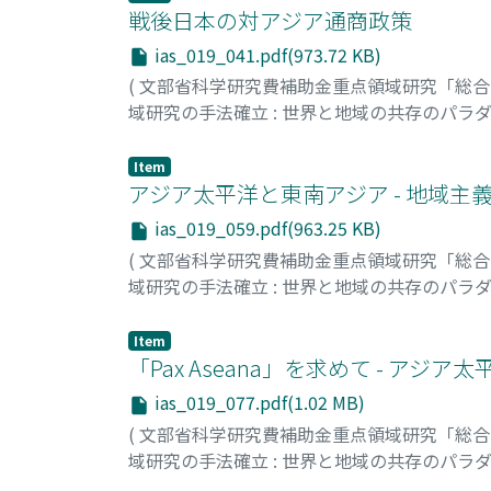
戦後日本の対アジア通商政策
ias_019_041.pdf(973.72 KB)
(
文部省科学研究費補助金重点領域研究「総
域研究の手法確立 : 世界と地域の共存のパラ
中北, 徹
;
Nakakita, Toru
;
ナカキタ, トオル
Item
アジア太平洋と東南アジア - 地域主
ias_019_059.pdf(963.25 KB)
(
文部省科学研究費補助金重点領域研究「総
域研究の手法確立 : 世界と地域の共存のパラ
小笠原, 高雪
;
Ogasawara, Takayuki
;
オガサワラ
Item
「Pax Aseana」を求めて - アジ
ias_019_077.pdf(1.02 MB)
(
文部省科学研究費補助金重点領域研究「総
域研究の手法確立 : 世界と地域の共存のパラ
黒柳, 米司
;
Kuroyanagi, Yoneji
;
クロヤナギ, 