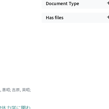
Document Type
Has files
, 惠昭
;
吉原, 英昭
;
流体力学に関わ