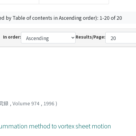
ed by Table of contents in Ascending order): 1-20 of 20
In order:
Results/Page:
究録
,
Volume 974
,
1996
)
 summation method to vortex sheet motion