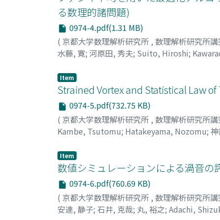
る数理的諸問題)
0974-4.pdf(1.31 MB)
(
京都大学数理解析研究所
,
数理解析研究所講
水藤, 寛
;
河原田, 秀夫
;
Suito, Hiroshi
;
Kawara
Item
Strained Vortex and Statistical Law o
0974-5.pdf(732.75 KB)
(
京都大学数理解析研究所
,
数理解析研究所講
Kambe, Tsutomu
;
Hatakeyama, Nozomu
;
神
Item
数値シミュレーションによる渦音の評
0974-6.pdf(760.69 KB)
(
京都大学数理解析研究所
,
数理解析研究所講
安達, 静子
;
石井, 克哉
;
丸, 裕之
;
Adachi, Shizu