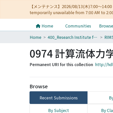
【メンテナンス】2026/08/13(木)7:00～14
temporarily unavailable from 7:00 AM to 2:0
Home
Communities
Brows
Home
400_Research Institute for Mathematical Sciences
RIM
0974 計算流体
Permanent URI for this collection
http://hd
Browse
Recent Submissions
By
By Subject
By Cla