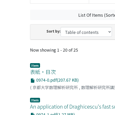
List Of Items (Sort
Sort by:
Recent Submissions
Now showing
1 - 20 of 25
Item
表紙・目次
0974-0.pdf(207.67 KB)
(
京都大学数理解析研究所
,
数理解析研究所講
Item
An application of Draghicescu's fast
0974-1.pdf(1.27 MB)