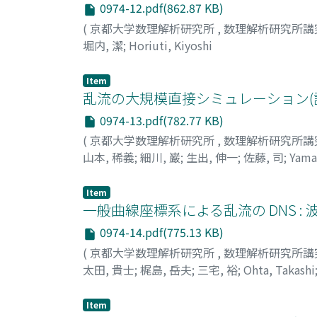
0974-12.pdf(862.87 KB)
(
京都大学数理解析研究所
,
数理解析研究所講
堀内, 潔
;
Horiuti, Kiyoshi
Item
乱流の大規模直接シミュレーション(
0974-13.pdf(782.77 KB)
(
京都大学数理解析研究所
,
数理解析研究所講
山本, 稀義
;
細川, 巌
;
生出, 伸一
;
佐藤, 司
;
Yama
シ
;
ホソカワ, イワオ
;
オイデ, シンイチ
;
サトウ
Item
一般曲線座標系による乱流の DNS :
0974-14.pdf(775.13 KB)
(
京都大学数理解析研究所
,
数理解析研究所講
太田, 貴士
;
梶島, 岳夫
;
三宅, 裕
;
Ohta, Takashi
タカ
Item