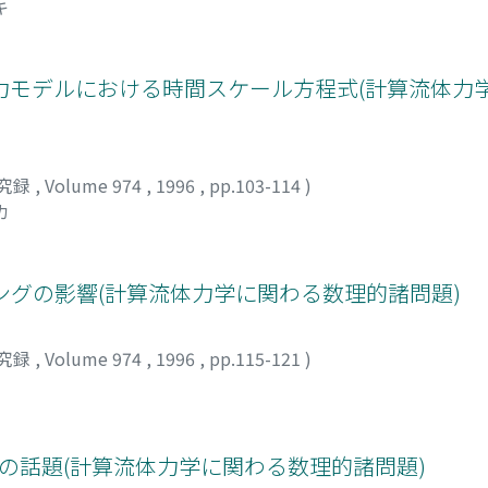
キ
力モデルにおける時間スケール方程式(計算流体力
究録
,
Volume 974
,
1996
,
pp.103-114
)
カ
リングの影響(計算流体力学に関わる数理的諸問題)
究録
,
Volume 974
,
1996
,
pp.115-121
)
ion の最近の話題(計算流体力学に関わる数理的諸問題)