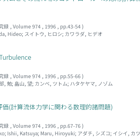
究録
,
Volume 974
,
1996
,
pp.43-54
)
da, Hideo
;
スイトウ, ヒロシ
;
カワラダ, ヒデオ
f Turbulence
究録
,
Volume 974
,
1996
,
pp.55-66
)
部, 勉
;
畠山, 望
;
カンベ, ツトム
;
ハタケヤマ, ノゾム
価(計算流体力学に関わる数理的諸問題)
究録
,
Volume 974
,
1996
,
pp.67-76
)
ko
;
Ishii, Katsuya
;
Maru, Hiroyuki
;
アダチ, シズコ
;
イシイ, カ