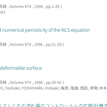
究録
,
Volume 974
,
1996
,
pp.1-20
)
603
 numerical periodicity of the NLS equation
究録
,
Volume 974
,
1996
,
pp.21-29
)
 deformable surface
究録
,
Volume 974
,
1996
,
pp.30-42
)
, Yoshiaki
;
YOSHIHARA, Hideaki
;
庵原, 隆雄
;
西田, 孝明
;
寺本
 ヨシアキ
;
ヨシハラ, ヒデアキ
リズムとその流れ場のコントロールへの応用(計算