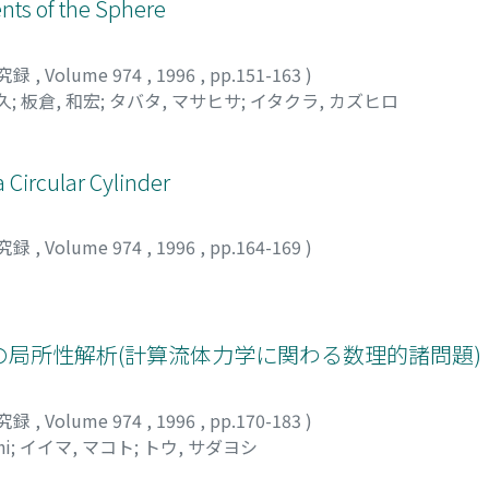
nts of the Sphere
究録
,
Volume 974
,
1996
,
pp.151-163
)
久
;
板倉, 和宏
;
タバタ, マサヒサ
;
イタクラ, カズヒロ
 Circular Cylinder
究録
,
Volume 974
,
1996
,
pp.164-169
)
局所性解析(計算流体力学に関わる数理的諸問題)
究録
,
Volume 974
,
1996
,
pp.170-183
)
hi
;
イイマ, マコト
;
トウ, サダヨシ