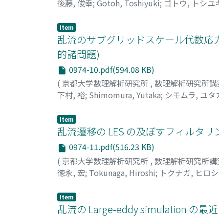
後藤, 俊幸
;
Gotoh, Toshiyuki
;
ゴトウ, トシユ
Item
乱流のサブグリッドスケール代数応
的諸問題)
0974-10.pdf(594.08 KB)
(
京都大学数理解析研究所
,
数理解析研究所講
下村, 裕
;
Shimomura, Yutaka
;
シモムラ, ユタ
Item
乱流遷移の LES の及ぼすフィルタ
0974-11.pdf(516.23 KB)
(
京都大学数理解析研究所
,
数理解析研究所講
徳永, 宏
;
Tokunaga, Hiroshi
;
トクナガ, ヒロシ
Item
乱流の Large-eddy simulat