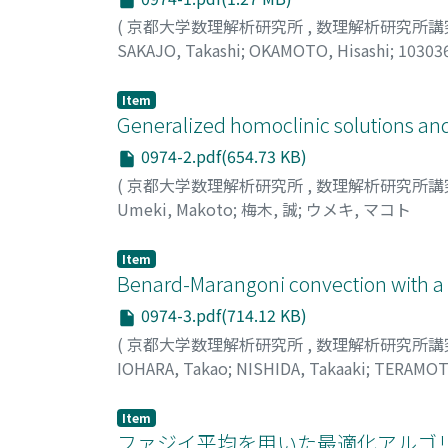
(
京都大学数理解析研究所
,
数理解析研究所講
SAKAJO, Takashi
;
OKAMOTO, Hisashi
;
10303
Item
Generalized homoclinic solutions and
0974-2.pdf(654.73 KB)
(
京都大学数理解析研究所
,
数理解析研究所講
Umeki, Makoto
;
梅木, 誠
;
ウメキ, マコト
Item
Benard-Marangoni convection with a
0974-3.pdf(714.12 KB)
(
京都大学数理解析研究所
,
数理解析研究所講
IOHARA, Takao
;
NISHIDA, Takaaki
;
TERAMOTO
イオハラ, タカオ
;
ニシダ, タカアキ
;
テラモト,
Item
ファジイ平均を用いた最適化アルゴ