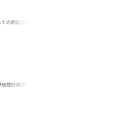
しての朝廷と伝統的
とも二系列で展開す
皇室の地方的基盤が
に反し、朝廷のそれ
内部での組織の存在
配組織の全国的拡大
界地理的構想として
池からガンジス、イ
フラテスなどの四河
ない。一体このよう
もにそうした積極的
ア方面の民族の間に