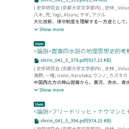
(
史学研究会 (京都大学文学部内)
,
史林
,
Volu
八木, 充
;
Yagi, Atsuru
;
ヤギ, アツル
大化改新、律令制度を理解する一方途として
首長としての皇室とが分立する結果、前者が
Show more
る要因をつくりだした。支配系統の分立は地
天皇を中核とする求心的擬制血縁関係に停滞
Item
が私的族的結合を脱皮し、行政的な官司機構
<論説>崑崙四水説の地理思想史的考
形態を規定することとなつている。その限り
shirin_041_5_379.pdf(917.23 KB)
を意味する。
(
史学研究会 (京都大学文学部内)
,
史林
,
Volu
海野, 一隆
;
Unno, Kazutaka
;
ウンノ, カズタカ
中国西北方の神山崑崙から、黄河、赤水、青
把えるとき、それは多分に非中国的要素を含
Show more
ンダスを含む四大河が四方に流出するという
を記述する。中国以外にもこうした類似の伝
Item
な四河説が発生するにはそれにふさわしい地
<論説>フリードリッヒ・ナウマンとそ
要素に乏しい。つまりこれら三種の四河説は
shirin_041_5_394.pdf(974.15 KB)
生まれたより古い四河説を受けたものであろ
(
史学研究会 (京都大学文学部内)
,
史林
,
Volu