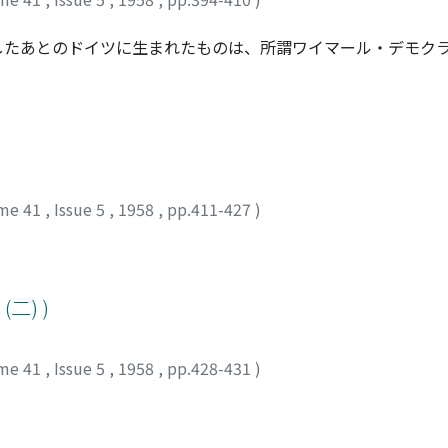
したあとのドイツに生まれたものは、所謂ワイマール・デモク
によつて突如として生まれたものだつたであろうか。若しそう
れなければならない。ここでは、当時の政治家フリードリッヒ
性格をもち、そしてどのような背景の下に成立したかを検討す
深めたいと考える。
me 41
,
Issue 5
,
1958
,
pp.411-427
)
二) )
me 41
,
Issue 5
,
1958
,
pp.428-431
)