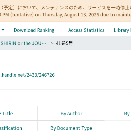
:00（予定）において、メンテナンスのため、サービスを一時停止いたします。 
0 PM (tentative) on Thursday, August 13, 2026 due to maint
e
Download Ranking
Access Statistics
Library
THE SHIRIN or the JOURNAL OF HISTORY
41巻5号
l.handle.net/2433/246726
 Title
By Author
By 
ssification
By Document Type