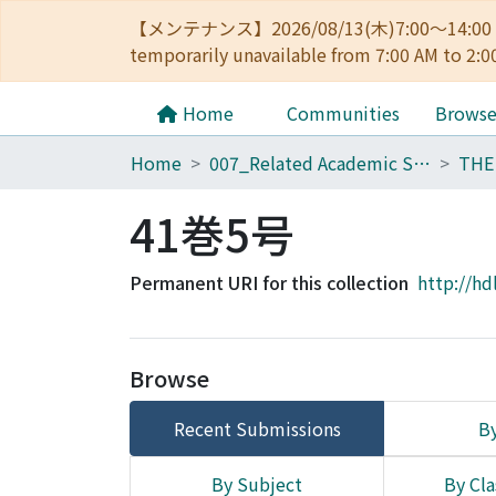
【メンテナンス】2026/08/13(木)7:00～14
temporarily unavailable from 7:00 AM to 2:0
Home
Communities
Brows
Home
007_Related Academic Societies
41巻5号
Permanent URI for this collection
http://hd
Browse
Recent Submissions
By
By Subject
By Cla