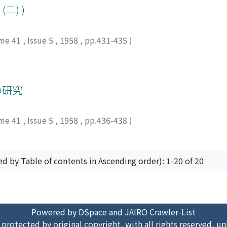
二) )
me 41
,
Issue 5
,
1958
,
pp.431-435
)
の研究
me 41
,
Issue 5
,
1958
,
pp.436-438
)
ed by Table of contents in Ascending order): 1-20 of 20
Powered by DSpace and JAIRO Crawler-List
 protected by original copyright, with all rights reserved, un