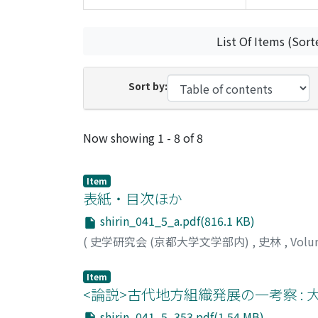
List Of Items (Sort
Sort by:
Recent Submissions
Now showing
1 - 8 of 8
Item
表紙・目次ほか
shirin_041_5_a.pdf(816.1 KB)
(
史学研究会 (京都大学文学部内)
,
史林
,
Volu
Item
<論説>古代地方組織発展の一考察 :
shirin_041_5_353.pdf(1.54 MB)