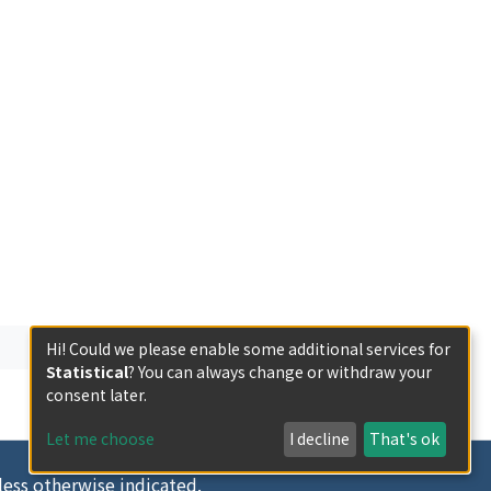
Hi! Could we please enable some additional services for
Statistical
? You can always change or withdraw your
consent later.
Let me choose
I decline
That's ok
less otherwise indicated.