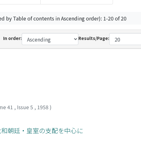
ed by Table of contents in Ascending order): 1-20 of 20
In order:
Results/Page:
me 41
,
Issue 5
,
1958
)
 大和朝廷・皇室の支配を中心に