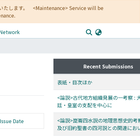
<Maintenance> Service will be
enance.
 Network
Recent Submissions
表紙・目次ほか
<論説>古代地方組織発展の一考察 : 
廷・皇室の支配を中心に
<論説>崑崙四水説の地理思想史的考察 
Issue Date
及び旧約聖書の四河説との関連にお