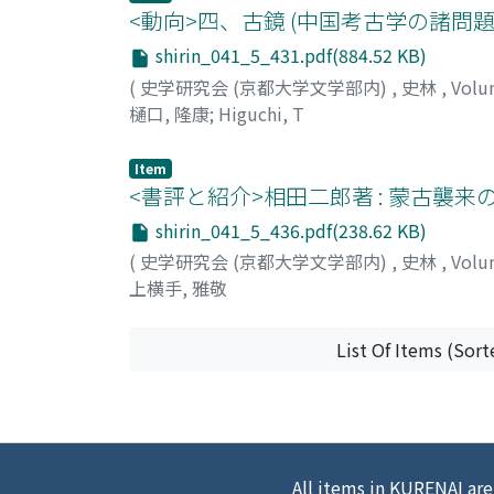
<動向>四、古鏡 (中国考古学の諸問題 (
shirin_041_5_431.pdf(884.52 KB)
(
史学研究会 (京都大学文学部内)
,
史林
,
Volu
樋口, 隆康
;
Higuchi, T
Item
<書評と紹介>相田二郎著 : 蒙古襲来
shirin_041_5_436.pdf(238.62 KB)
(
史学研究会 (京都大学文学部内)
,
史林
,
Volu
上横手, 雅敬
List Of Items (Sort
All items in KURENAI are