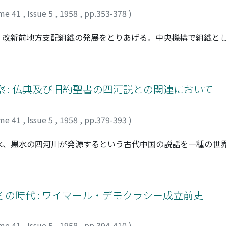
me 41
,
Issue 5
,
1958
,
pp.353-378
)
、改新前地方支配組織の発展をとりあげる。中央機構で組織と
後者を構成的に疎外する過程は、他方地方に対する支配が少く
方地民組織化の原則に対蹠的な性格を伴なつている。すなわち
し、たえず旧い氏族制的関係が再生される要素が濃厚であるの
の再編への傾斜をはらみうる性格で、このことが具体的な村落
察 : 仏典及び旧約聖書の四河説との関連において
で、大化改新は皇室勢力による支配系統の合一であり、朝廷支
me 41
,
Issue 5
,
1958
,
pp.379-393
)
水、黒水の四河川が発源するという古代中国の説話を一種の世
んでいる。一方古代インドの仏教では、ヒマラヤ山中の阿耨達
。また旧約聖書創世記はエデンの園を源とするチグリス、ユー
承がある以上、崑崙四水説が単独に発生したとはまず考えられ
形的環境が必要であろう。ところが中国、インド、ヘブライと
の時代 : ワイマール・デモクラシー成立前史
姉妹関係にあるにすぎず、地形その他から見て恐らく中央アジ
う。
me 41
,
Issue 5
,
1958
,
pp.394-410
)