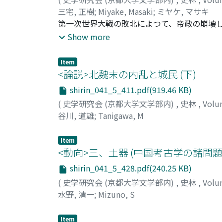
三宅, 正樹
;
Miyake, Masaki
;
ミヤケ, マサキ
第一次世界大戦の敗北によつて、帝政の崩壊
のワイマール・デモクラシーは、果して敗戦
Show more
その前史は、ウィルヘルムニ世時代に見出さ
なされたデモクラシーの主張が、どのような
Item
イマール・デモクラシー成立前史への理解を
<論説>北魏末の内乱と城民 (下)
shirin_041_5_411.pdf(919.46 KB)
(
史学研究会 (京都大学文学部内)
,
史林
,
Volu
谷川, 道雄
;
Tanigawa, M
Item
<動向>三、土器 (中国考古学の諸問題 (
shirin_041_5_428.pdf(240.25 KB)
(
史学研究会 (京都大学文学部内)
,
史林
,
Volu
水野, 清一
;
Mizuno, S
Item