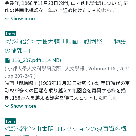
会製作, 1968年11月23日公開, 山内鉄也監督)について, 同
作の映画化構想を十年以上温め続けたにも拘わらず, 撮影
開始後に監督を降板することになってしまった伊藤大輔の
Show more
作家性という観点から問い直すことを目的とする。『祇園
祭』は端的に, 大手映画会社「五社」の枠外で製作された
Item
映画であるという点において画期的であったと同時に, そ
<資料紹介>伊藤大輔『映画「祇園祭」 --物語
のことによって, 複数の組織からの利害や政治的思惑が交
の輪郭--』
錯してしまった作品である。無声期からのベテランであ
116_207.pdf(1.14 MB)
り, 映画界斜陽化のなかでカリスマ性を保持する希有な映
画人であった伊藤大輔でさえも, 製作が具体化していくな
(
京都大學人文科學研究所
,
人文學報
,
Volume 116
,
2021
かで, 様々な方面からの政治的圧力から逃れることができ
,
pp.207-247
)
ず, 人間関係を著しく悪化させ, 降板に至るまでの経緯は,
京樂, 真帆子
映画「祇園祭」(1968年11月23日封切り)は, 室町時代の京
;
Kyoraku, Mahoko
;
キョウラク, マホコ
伊藤自身が映画公開直後に『キネマ旬報』に発表した「公
町衆が多くの困難を乗り越えて祇園会を再興する様を描
開状」に詳らかにされている。この「公開状」を契機にし
き, 158万人を越える観客を得て大ヒットした時代劇映画
て, いわゆる「祇園祭」論争が勃発し, 実に半年に渡って
である。独立プロ製作のこの作品には, 時代劇のスター俳
Show more
『キネマ旬報誌上』での論争が展開する。伊藤はここで,
優, 中村錦之助, 三船敏郎らが出演し, 「時代劇の父」と呼
対立関係にあった鈴木尚之・清水邦夫の脚本を, 「主人公
ばれる映画監督伊藤大輔が製作の中心にいた。映画のテー
Item
の新吉とその恋人あやめの情事を主軸にして作品の「魂」
マは1960年代の社会状況とも響き合い, 製作協力券の購入
<資料紹介>山本明コレクションの映画資料概
である自治精神の根本義をどこかへ置き忘れてしまってい
などを通じて市民が映画製作に参加した。この映画の脚本