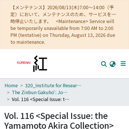
【メンテナンス】2026/08/13(木)7:00～14:00（予
定）において、メンテナンスのため、サービスを一
時停止いたします。 <Maintenance> Service will
be temporarily unavailable from 7:00 AM to 2:00
PM (tentative) on Thursday, August 13, 2026 due
to maintenance.
Home
320_Institute for Research in Humanities
Home
The Zinbun Gakuhō : Journal of Humanities
Communities
Vol. 116 <Special Issue: the Yamamoto Akira Collection>
Browse
Vol. 116 <Special Issue: the
Download Ranking
Yamamoto Akira Collection>