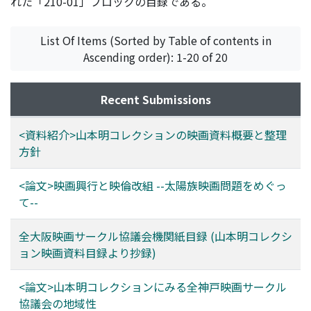
た一方で, 伊藤はそもそも民主主義の勝利という単純化さ
翻刻・紹介する。映画監督伊藤大輔の思考の軌跡を確認
細な資料目録を作成するとともに, 写真撮影によるデジタ
れた「210-01」ブロックの目録である。
れたテーマではなく, 民主主義の勝利と敗北という両義性
し, 戦後民主主義の歴史を語る作品をさらに深く分析する
ル化も進めている。今後, 公開のルールを整備し, 研究への
または複雑性にこそ関心があったことも指摘した。
ための基礎作業である。
本格的な活用が待たれる。
List Of Items (Sorted by Table of contents in
Ascending order): 1-20 of 20
Recent Submissions
<資料紹介>山本明コレクションの映画資料概要と整理
方針
<論文>映画興行と映倫改組 --太陽族映画問題をめぐっ
て--
全大阪映画サークル協議会機関紙目録 (山本明コレクシ
ョン映画資料目録より抄録)
<論文>山本明コレクションにみる全神戸映画サークル
協議会の地域性