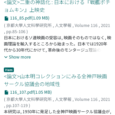
経歴, そして東宝きっての大スターである原節子との「そ
けていたにもかかわらず, 青少年への影響が問題視され
<論文>二重の神話化 : 日本における『戦艦ポチ
っくりな」外見である。戦後初期の日本で左翼的な思想を
た。保護者同伴ならば未成年でも鑑賞可という規定であっ
ョムキン』上映史
視覚化していたはずの岸旗江が, その独自な魅力を最大限
た「成人向」は, 興行の場において徹底されておらず, 「成
116_85.pdf(1.09 MB)
に発揮出来たのは, 原節子という支配的イデオロギーを象
人向」と「青少年映画委員会推薦」が併映されることもあ
徴するスターとの比較を通してであった。観客を刺激しす
り, 太陽族映画をめぐる問題の根幹には, 製作・配給会社,
(
京都大學人文科學研究所
,
人文學報
,
Volume 116
,
2021
ぎない, ありきたりな「形」に対する, 斬新で特異な「内
興行館, 映倫の連携が取れていない映画業界の問題があっ
,
pp.85-106
)
容」を強調するアプローチは, 岸旗江という女優の売り出
た。映画規制の動きに対して, 行政の介入を直接受ける可
小川, 佐和子
日本におけるソ連映画の受容は, 映画そのものではなく, 映
;
Ogawa, Sawako
;
オガワ, サワコ
し方に限らず, 独立プロという映画運動全体のイメージ構
能性のあった興行界は, 青少年の観覧禁止の徹底に乗り出
画理論を輸入するところから始まった。日本では1920年
築に特徴的だった。娯楽的な商業映画とのジャンル的な接
す。一方, 第三者機関として再編された新映倫は, 映画業界
代から30年代にかけて, 革命後のモンタージュ理論の紹介
近も, そうしたイメージ戦略の一貫で, 意図的に進められて
に青少年対策の協力を要請するとともに, 政府や報道機関
が盛んに行われ, 多彩な理論家たちが輩出されていった。
Show more
いた可能性が高い。独立プロ映画の芸術的特徴や, その歴
などに業界の自主規制を繰り返しアピールし, 社会的な役
わけても, 共産主義が流行した同時期は「傾向映画」の登
史的な存在意義, 戦後の日本におけるジャンル映画の系譜
割を果たしていった。興行界において自主規制の意識が高
場もあり, ソビエト映画理論の紹介とプロレタリア映画理
Item
を考え直す上で重要な手掛かりである。
まることによって, 新映倫の存在意義が浸透していったの
論が紙上を賑わせた。ソビエト映画は日本に輸入されて
<論文>山本明コレクションにみる全神戸映画
である。
も, 内務省の検閲却下によって上映禁止になっており, 戦前
サークル協議会の地域性
の日本ではソビエト映画はほとんど公開されなかった。そ
116_107.pdf(1.05 MB)
のため作品よりも理論が先行で受容されるという特異な状
況になっていた。「モンタージュ」は一種の流行語とな
(
京都大學人文科學研究所
,
人文學報
,
Volume 116
,
2021
り, 日本文化と遭遇し, 新しい機械美学として称賛され, 左
,
pp.107-119
)
翼路線と相乗したソビエト文化の一環として広範囲に受容
上田, 学
本研究は, 1950年に発足した全神戸映画サークル協議会が,
;
Ueda, Manabu
;
ウエダ, マナブ