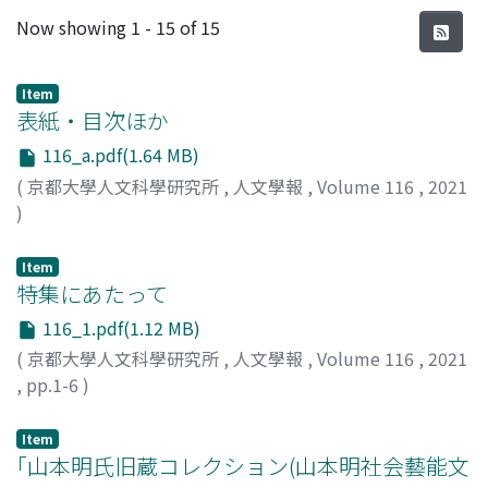
Recent Submissions
Now showing
1 - 15 of 15
Item
表紙・目次ほか
116_a.pdf(1.64 MB)
(
京都大學人文科學研究所
,
人文學報
,
Volume 116
,
2021
)
Item
特集にあたって
116_1.pdf(1.12 MB)
(
京都大學人文科學研究所
,
人文學報
,
Volume 116
,
2021
,
pp.1-6
)
福家, 崇洋
;
上田, 学
;
Fuke, Takahiro
;
Ueda, Manabu
;
80449503
;
フケ, タカヒロ
;
ウエダ, マナブ
Item
｢山本明氏旧蔵コレクション(山本明社会藝能文