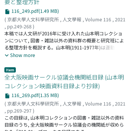
要と整理方針
る」と批判する。しかし本稿ではこの言葉を伊藤にとって
は専門誌上で刊行公開されているが, もう一つ別のストー
116_249.pdf(1.49 MB)
の『祇園祭』批判の核心ではないと読む。伊藤が, まず紙
リーが存在する。伊藤大輔が執筆した小冊子「映画「祇園
芝居「祇園祭」とその書籍(初演は1952年, 書籍化は1953
祭」--物語の輪郭--」である。表紙・裏表紙が深い赤色の
(
京都大學人文科學研究所
,
人文學報
,
Volume 116
,
2021
年)に出会って以来, 映画化を構想し続けたことの意味を,
この本を, 伊藤大輔自身は「赤本」と呼んでいた。この
,
pp.249-268
)
伊藤のフィルモグラフィーを遡り, いわゆる「傾向映画」
「赤本」には, 伊藤大輔が1962年から温めつづけた映画
森岡, 洋史
本稿では人文研が2016年に受け入れた山本明コレクショ
;
Morioka, Hiroshi
;
モリオカ, ヒロシ
との接続・非接続の観点から考察した。その結果, 時代劇
「祇園祭」の構想が記されている。京町衆が自治に目覚
ンについて, 図書・雑誌以外の資料群の概要と研究班によ
のスタイルをカモフラージュとして「現在」の政治・社会
め, 山門(比叡山延暦寺)や幕府の妨害に対抗して祇園会を
る整理方針を概説する。山本明(1911-1977年)は運動家と
を描いた伊藤が, 『祇園祭』において, サンフランシスコ講
新たに「祇園祭」として復興する。その民衆のエネルギー
して1949年から1977年にかけて全大阪映画サークル協議
Show more
和条約締結後も「半占領状態」が続いた日本を, 民主主義
は, 現代の祇園祭, 山鉾巡行に引き継がれるものであった。
会の議長を務め, 大阪の映画サークル運動を牽引するとと
の勝利の象徴としての主人公の姿に重ね合わせたと読み解
過去と現在をつなぐ物語は, 京都府政百周年記念事業にふ
もに, 自身の活動に関連する資料の収集・保存にも注力し
Item
き, そしてその演出方法には, 「傾向映画」のセルフリメイ
さわしい内容である。しかし, 伊藤大輔は映画「祇園祭」
た。運動の当事者であると同時に熱心なコレクターであっ
全大阪映画サークル協議会機関紙目録 (山本明
ク作品であり, 検閲による頓挫を幾度も乗り越え, 自らの作
の監督を途中で降板し, 完成した映画は伊藤大輔の意図と
たため, コレクションは関西の映画サークル運動に関する
コレクション映画資料目録より抄録)
家としての「抵抗」をある種, メタ的に示してもいる, 『下
は異なるストーリーとなった。「赤本」は, 幻に終わった
非常に貴重な資料群である。山本明コレクションの映画資
116_269.pdf(1.35 MB)
郎の首』(1955年)が引用されていることも指摘しつつ, 主
伊藤大輔の「祇園祭」を記録する唯一の資料である。この
料は, 自身が運営していた全大阪映画サークル協議会の運
人公が理不尽に死んでいくラストを現代に重ね合わせると
「赤本」は, 京都府立京都学・歴彩館および京都文化博物
営資料や機関紙・刊行物の他, 映画サークル同士の連携組
(
京都大學人文科學研究所
,
人文學報
,
Volume 116
,
2021
いう演出プラン, 同時代における民主主義の勝利の象徴と
館内伊藤大輔文庫に各1冊ずつ所蔵されている。しかし, 未
織の資料, 他のサークルの機関紙, 映画会社・映画館のポス
,
pp.269-297
)
しての主人公のアクチュアリティを視覚的に表現すること
だ公刊物とはなっていない。ここに, 「赤本」を伊藤大輔
ター・チラシ, 新聞切り抜きなど多岐にわたる。人文研に
この目録は, 山本明コレクションの図書・雑誌以外の資料
に, 伊藤のこだわりがあったのではないかと推論した。ま
文庫所収の自筆草稿, 自筆メモなどの情報を注記しながら
よる整理を通じて保存環境を改善し, 研究利用のための詳
目録のうち, 全大阪映画サークル協議会の機関紙が収めら