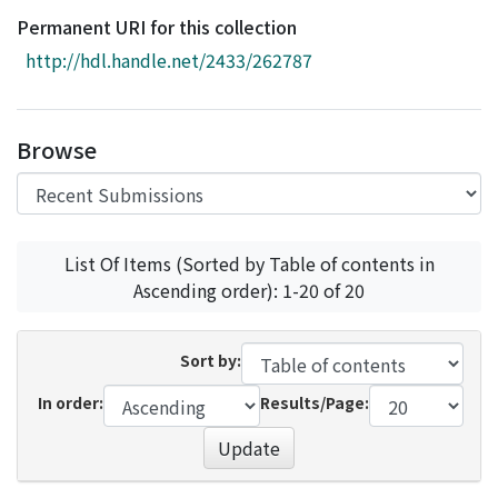
Access Statistics
Permanent URI for this collection
Library Network
http://hdl.handle.net/2433/262787
Browse
List Of Items (Sorted by Table of contents in
Ascending order): 1-20 of 20
Sort by:
In order:
Results/Page:
Update