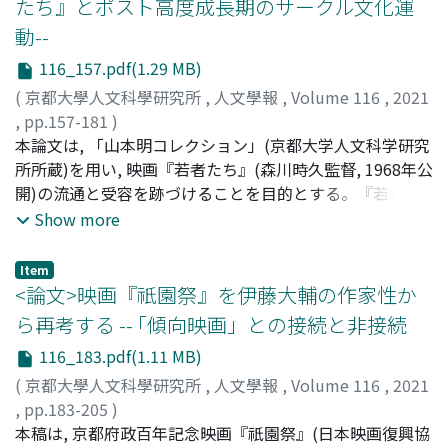
たち』とポスト高度成長期のサークル文化運
価やソビエト文化のコードとしての役割と向き合っていた
をおこなっていた映画サークル運動であり, その活動の盛
い」(1960年公開)であった。本論では, 「武器なき斗い」
動--
ようにも捉えられる。
衰や映画館との関係は, 新開地から三宮への「盛り場」の
の計画・製作・公開過程を, 京都大学人文科学研究所所蔵
移行, 神戸という都市の変容とも結びつくという地域性を
の「山本明コレクション」やエル・ライブラリー所蔵の日
116_157.pdf(1.29 MB)
有していたことを指摘した。
本労働組合総評議会大阪地方評議会旧蔵資料などを用いて
(
京都大學人文科學研究所
,
人文學報
,
Volume 116
,
2021
描くことで, 映画史上の空白であった, 同映画が戦後の自主
,
pp.157-181
)
製作・上映運動において果たした役割を明らかにした。ま
花田, 史彦
本論文は, 「山本明コレクション」(京都大学人文科学研究
;
Hanada, Fumihiko
;
ハナダ, フミヒコ
た, 「武器なき斗い」の製作・公開が1960年前後の日本の
所所蔵)を用い, 映画『若者たち』(森川時久監督, 1968年公
文化運動・社会運動といかに関わったのかについても考察
開)の流通と受容を跡づけることを目的とする。『若者た
した。「武器なき斗い」が上映された1960年は日本で安
ち』はこれまでメディア研究の領域において, 高度成長期
Show more
保闘争が盛り上がった年であり, 戦後日本の政治・社会状
の「経済優先」的な風潮への反発を象徴する作品とされて
況との関係なくして, 同映画の計画・製作・公開過程を理
きた。たしかにそうした表象分析は成立するが, 同作を特
Item
解することはできない。本論では, 「武器なき斗い」の自
徴づける自主上映の実態については十分に明らかになって
<論文>映画『祇園祭』を伊藤大輔の作家性か
主製作・上映運動を, 京都・大阪という2つの地域, また映
いない。｢山本明コレクション」の特徴のひとつは, 『若者
ら再考する -- ｢傾向映画」との接続と非接続
画サークルと労働組合という2つの組織からとらえること
たち』に関連したローカルな資料が多数存在することだ。
で, 同運動が1960年前後の日本社会に持ちえた影響を総合
116_183.pdf(1.11 MB)
たとえば, 同作の特集を組んだ大阪のサークル紙や上映会
的に考察し, 主にサークル運動の分析に傾斜しがちな映画
のチラシなどである。そこで本論文ではこうした資料を用
(
京都大學人文科學研究所
,
人文學報
,
Volume 116
,
2021
史・文化運動史の研究に新たな側面を付け加えた。
い, 大阪における『若者たち』上映活動の実態を解明し, ポ
,
pp.183-205
)
スト高度成長期のサークル文化運動の性格を考察した。
紙屋, 牧子
本稿は, 京都府政百年記念映画『祇園祭』(日本映画復興協
;
Kamiya, Makiko
;
カミヤ, マキコ