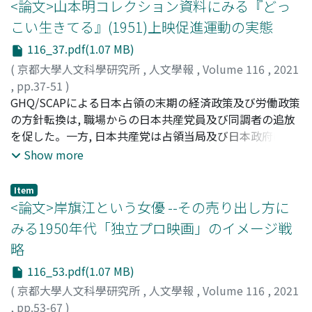
団体糾合組織と言う運動の形がいち早く根付いていた大阪
<論文>山本明コレクション資料にみる『どっ
では, 1949年に大阪映サ協という映画サークル「協議会」
こい生きてる』(1951)上映促進運動の実態
組織が誕生する。しかし創立後間もなく共産党の「50年問
116_37.pdf(1.07 MB)
題」に直面した結果, 同組織においては共産党及び, その関
係者の「指導」を前提とした文化運動の根本が一時的に断
(
京都大學人文科學研究所
,
人文學報
,
Volume 116
,
2021
ち切られることとなる。そのため自律的・独自の運動を展
,
pp.37-51
)
開せざるを得なくなった同組織では, 統一的目標を掲げる
鷲谷, 花
GHQ/SCAPによる日本占領の末期の経済政策及び労働政策
;
Washitani, Hana
;
ワシタニ, ハナ
ことが難しいほどに多様なサークル運動が確立されていっ
の方針転換は, 職場からの日本共産党員及び同調者の追放
た。しかしその一方, 情勢に合わせ明確な指針を作り出す
を促した。一方, 日本共産党は占領当局及び日本政府に対
には不十分なところがあり, 独立プロ作品の高揚など外的
する強硬な対決姿勢へと転じ, 党の指導下にある文化人及
Show more
要因に支えられた数的拡大が一時的に起こるも長続きせ
び全国の文化サークルに「文化闘争」を呼びかけた。「文
ず, 結果1950年代後半に至っても組織自体の根本的な改善
化闘争」の一環として, 1950年末から1951年春にかけて製
Item
を図れないままの状態になってしまう。そして1955年の共
作された映画『どっこい生きてる』(今井正監督)は, 一般
<論文>岸旗江という女優 --その売り出し方に
産党「第六回全国協議会」における, 党の分裂・非合法状
に流通する商業的日本映画の製作・流通システムに依拠し
みる1950年代「独立プロ映画」のイメージ戦
態の解消と前後する形で協議会の組織停滞・行き詰まりが
ない自主的な製作・公開を志向し, 委員会方式の製作体制
略
顕在化し, 共産党による明確な形での映画運動への指導も
や, 映画会社や劇団の別を越えた多彩な俳優の出演, 通常の
強まっていく。つまり党員(文化人)の指導を受ける組織と
興行ルートを介さない上映手段の確保などの手法によっ
116_53.pdf(1.07 MB)
いうあり方を得られない状況に長らく置かれた「全大阪映
て, 以降の独立プロダクション映画運動に大きな影響を及
(
京都大學人文科學研究所
,
人文學報
,
Volume 116
,
2021
画サークル協議会」が情勢変化に適応出来なくなったタイ
ぼした。『どっこい生きてる』の製作には, 映画の主題で
,
pp.53-67
)