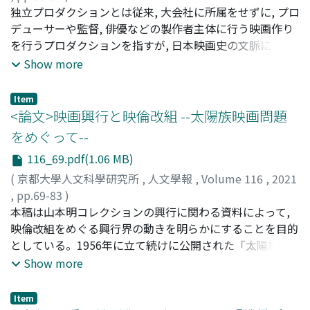
ミングで, 映画運動への党指導が強化されていく形になる
ある「ニコヨン」と通称された失業対策事業で働く労働者
フィオードロワ, アナスタシア
独立プロダクションとは従来, 大会社に所属をせずに, プロ
;
Fedorova, Anastasia
;
フィ
のである。このことこそ, 党指導への従属・自立の如何を
が組織的に協力し, また, 全国の映画サークルが募金による
オードロワ, アナスタシア
デューサーや監督, 俳優などの製作者主体に行う映画作り
問わず, 党との関係に起因する問題を党との距離に関わら
資金調達や上映促進運動などの役割を担った。従来, 『ど
を行うプロダクションを指すが, 日本映画史の文脈におい
ず内包する, という共産党影響下の社会運動の特色及び, 戦
っこい生きてる』の製作〜上映プロセスに, 映画サークル
ては, 戦後の東宝争議とレッド・パージで撮影所を追われ
Show more
後日本映画サークル運動を共産党との関係の観点から考察
が具体的にどのように関与したのかについては不明点が多
た左翼的な映画人が中心となって起こした映画運動とし
する意義を共に示していると言えるだろう。
かったが。山本明コレクションに含まれる各地の映画サー
て, 広く認識されている。「独立プロ」という表現が, ある
Item
クルの内部資料には, 『どっこい生きてる』に関連する資
特定の映画運動を意味するようになった背景には, 「独立
<論文>映画興行と映倫改組 --太陽族映画問題
料も含まれており, 募金活動, 地元映画館との上映交渉, 観
プロ」という言葉に対する研究者や評論家, そして1950年
をめぐって--
客動員増のための宣伝運動といった, 映画サークルの具体
代に自主製作を始めた映画人自らの強い拘りがあった。
的な活動の実態が明らかになった。また, 全国映画サーク
116_69.pdf(1.06 MB)
1950年代に生まれた左翼的な映画群は, 同時代的な商業映
ル協議会が幻灯版『どっこい生きてる』を製作・頒布し,
画との接点を一切持たない, 思想的なオルターナティヴと
(
京都大學人文科學研究所
,
人文學報
,
Volume 116
,
2021
各地の映画サークルや労働組合が幻灯上映による宣伝活動
して大々的に宣伝された。しかし, これらの映画テクスト
,
pp.69-83
)
を展開していたことも確認された。独立プロダクション映
には, 商業的メインストリームとの否定しがたい連続性が
今井, 瞳良
本稿は山本明コレクションの興行に関わる資料によって,
;
Imai, Tsubura
;
イマイ, ツブラ
画運動において幻灯の担った役割については, 従来の映画
ある。このことを端的に示しているのは, 左翼的な自主映
映倫改組をめぐる興行界の動きを明らかにすることを目的
史文献ではほとんど言及されてこなかったため, 日本映画
画の看板女優として活躍してきた岸旗江のメディア・イメ
としている。1956年に立て続けに公開された「太陽族映
史・映像文化史のミッシング・リンクを解明する手がかり
ージである。東宝ニューフェイス第1期生として, 1947年
画」によって映画規制の動きが活性化するが, 映倫が第三
Show more
が, 山本明コレクション資料の調査を通じて得られたとい
にデビューを果たした岸旗江をめぐる言説のなかで, 繰り
者機関として再編されたことによって, 「検閲」の復活は
うことができる。
返し強調されたのは, その庶民的な性格と, プロレタリアな
回避された。太陽族映画は映倫による「成人向」指定を受
Item