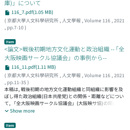
庫)」について
116_7.pdf(1.05 MB)
(
京都大學人文科學研究所
,
人文學報
,
Volume 116
,
2021
,
pp.7-10
)
高木, 博志
;
Takagi, Hiroshi
;
タカギ, ヒロシ
Item
<論文>戦後初期地方文化運動と政治組織 -- ｢全
大阪映画サークル協議会」の事例から--
116_11.pdf(1.11 MB)
(
京都大學人文科學研究所
,
人文學報
,
Volume 116
,
2021
,
pp.11-35
)
立本, 紘之
本稿は, 戦後初期の地方文化運動組織と同組織に影響を及
;
Tatemoto, Hiroyuki
;
タテモト, ヒロユキ
ぼし得た政治組織(日本共産党)との関係・距離などについ
て, 「全大阪映画サークル協議会」(大阪映サ協)の関連資
料を多く含む「山本明コレクション」を用いることで考察
Show more
するものである。他地域に先駆けて日本民主主義文化聯盟
大阪地方協議会が発足した, すなわち地方レベルでの文化
Item