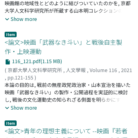
されたのである。戦後, ようやく映画そのものが受容され
映画館の地域性とどのように結びついていたのかを, 京都
るようになり, 50年代後半にソビエト映画の半世紀遅れの
大学人文科学研究所が所蔵する山本明コレクションの関連
日本初公開がピークを迎える。それはもっぱら自主上映活
資料から明らかにしたものである。第1章で映画サークル
Show more
動を通じてであった。『戦艦ポチョムキン』は, 1959年に
協議会の地域性という問題の所在と先行研究について述
自主上映の形で広まり, 一般の興行ベースで初公開された
べ, 第2章で全神戸映画サークル協議会が, 1950年代後半の
Item
のが1967年であった。この上映を皮切りに, これまで上映
映画サークル運動の停滞期にみせた, 自主上映運動という
<論文>映画「武器なき斗い」と戦後自主製
されてこなかった1920年代のソビエト映画の上映運動が
本流とは異なる, 映画批評の革新を求める独自の動きを紹
作・上映運動
高まっていく。このように, 戦後のプロレタリア文化運動
介した。第3章で, 山本明コレクションに含まれる全神戸映
116_121.pdf(1.15 MB)
の一環で, 全国の労働組合や映画サークルによるソビエト
画サークル協議会の発行誌の多様性をまとめ, 『泉』『レ
映画の自主上映活動が活発化した。京都大学人文科学研究
フレクター』など全国的に知られた批評誌をはじめ, その
(
京都大學人文科學研究所
,
人文學報
,
Volume 116
,
2021
所に寄贈された山本明コレクションは関西を中心とした自
出版活動が意欲的なものであったことを明らかにした。第
,
pp.121-155
)
主上映活動の重要な記録である。このように, 日本の場合
4章で, 全神戸映画サークル協議会と協力関係にあった映画
福家, 崇洋
本論の目的は, 戦前の無産政党政治家・山本宣治を描いた
;
Fuke, Takahiro
;
80449503
;
フケ, タカヒロ
は戦前にソビエト映画の輸入が禁止されたせいで, 理論先
館が, 新興の映画館街の三宮や, 元町の高級映画館ではな
映画「武器なき斗い」の製作・公開過程を実証的に検討
行でモンタージュ論が受容され, まずここで「幻の映画=ポ
く, 港湾や工場の労働者を重要な観客層とする新開地の映
し, 戦後の文化運動史の知られざる側面を明らかにするこ
チョムキン」神話が作られた。それから戦後, 一般公開に
画館であったことを指摘した。さらに第5章で, 神戸におけ
とである。1889年に京都で生まれた山本宣治は, 大学講師
Show more
向けての粘り強すぎる戦いと自主上映を通じて, ようやく
る入場割引停止をめぐる映画サークル協議会と興行協会の
を経て無産政党の政治家になったが, 1929年にテロで落命
封切りに至るその過程そのものが「世紀の名作=ポチョム
対立は, 新開地の衰退と三宮の興隆いう, 神戸の都市構造の
した。彼の人生とその衝撃的な死は戦前から映画としても
Item
キン」神話となっていった。自主上映活動は『戦艦ポチョ
変化と結びついていることを論じた。最後に, 全神戸映画
描かれてきたが, 戦後になって西口克己の『山宣』を原作
<論文>青年の理想主義について --映画『若者
ムキン』という作品だけではなく, そのカノン化された評
サークル協議会は, 全国的にみても活発な批評・出版活動
として山本薩夫監督の手で映画化されたのが「武器なき斗