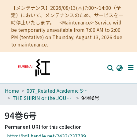
【メンテナンス】2026/08/13(木)7:00～14:00（予
定）において、メンテナンスのため、サービスを一
時停止いたします。 <Maintenance> Service will
be temporarily unavailable from 7:00 AM to 2:00
PM (tentative) on Thursday, August 13, 2026 due
to maintenance.
Home
007_Related Academic Societies
Home
THE SHIRIN or the JOURNAL OF HISTORY
94巻6号
Communities
94巻6号
Browse
Permanent URI for this collection
Download Ranking
http://hdl.handle.net/2433/237789