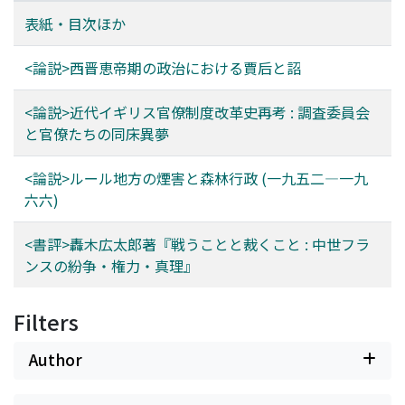
表紙・目次ほか
<論説>西晋恵帝期の政治における賈后と詔
<論説>近代イギリス官僚制度改革史再考 : 調査委員会
と官僚たちの同床異夢
<論説>ルール地方の煙害と森林行政 (一九五二―一九
六六)
<書評>轟木広太郎著『戦うことと裁くこと : 中世フラ
ンスの紛争・権力・真理』
Filters
Author