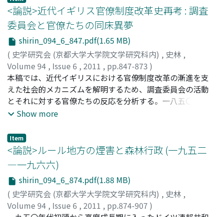
よって軍を動員し、クーデターを起こして楊駿・汝南王
<論説>近代イギリス官僚制度改革史再考 : 調査
亮・衛[カン]らを殺害することで実権を掌握した。その後
委員会と官僚たちの同床異夢
の政治においては、詔(特に手詔) の発令権を実質的に掌握
shirin_094_6_847.pdf(1.65 MB)
し、また外戚・宦官を利用して、朝臣に対する自らの優位
を確保した。しかし、趙王倫とその腹心の孫秀らが詔の偽
(
史学研究会 (京都大学大学院文学研究科内)
,
史林
,
造によってクーデターを起こしたことにより、賈后は倒さ
Volume 94
,
Issue 6
,
2011
,
pp.847-873
)
れる。以後、彼らは詔を偽造して政敵を廃除し、趙王倫の
水田, 大紀
本稿では、近代イギリスにおける官僚制度改革の漸進を支
;
MIZUTA, Tomonori
;
ミズタ, トモノリ
皇帝即位後は、孫秀が手詔を自ら作成し政治を行った。こ
えた社会的メカニズムを解明するため、調査委員会の活動
れにより、皇帝の権威は残ったものの、皇帝の詔によって
とそれに対する官僚たちの反応を分析する。一八五〇年代
臣下に命令を下し、また会議において裁可を下すといった
に始まる改革は、一八七〇〜九〇年代の調査委員会により
Show more
政治上の役割はほとんど失われた。
具体的に議論された。他方、委員会の活動は官僚向け新聞
により詳細に報道された。新聞は官僚たちに様々な見解を
Item
流通させ、改革に対する彼らの意見や提案を発表する媒体
<論説>ルール地方の煙害と森林行政 (一九五二
ともなった。改革を「主動」する側は、能力主義の導入に
―一九六六)
より人件費の削減と行政組織の合理化を目指した。一方、
shirin_094_6_874.pdf(1.88 MB)
「受動」側の官僚たちにとって改革は、現場で起こる問題
を是正する契機であった。ゆえに彼らは改革に高い関心を
(
史学研究会 (京都大学大学院文学研究科内)
,
史林
,
抱き、ときには新たな手段を模索しつつ委員会の留書に食
Volume 94
,
Issue 6
,
2011
,
pp.874-907
)
い下がった。委員会の面談や投書といった「受動」側の対
岡内, 一樹
一九五〇年代初頭から高度成長期に入ったドイツ連邦共和
;
OKAUCHI, Kazuki
;
オカウチ, カズキ