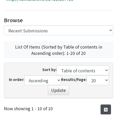
Access Statistics
Library Network
Browse
List Of Items (Sorted by Table of contents in
Ascending order): 1-20 of 20
Sort by:
In order:
Results/Page:
Update
Recent Submissions
Now showing
1 - 10 of 10