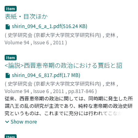
Item
表紙・目次ほか
shirin_094_6_a_1.pdf(516.24 KB)
(
史学研究会 (京都大学大学院文学研究科内)
,
史林
,
Volume 94
,
Issue 6
,
2011
)
Item
<論説>西晋恵帝期の政治における賈后と詔
shirin_094_6_817.pdf(1.7 MB)
(
史学研究会 (京都大学大学院文学研究科内)
,
史林
,
Volume 94
,
Issue 6
,
2011
,
pp.817-846
)
田中, 一輝
従来、西晋恵帝期の政治に関しては、同時期に発生した所
;
TANAKA, Kazuki
;
タナカ, カズキ
謂八王の乱の研究が主流であり、純粋な恵帝期の政治史研
究というものは、これまでに充分には行われてこなかっ
た。本稿では、恵帝の治世の前半期(二九〇〜三〇〇) の政
Show more
治史を分析し、この期間における恵帝の権威と賈后の関係
の解明を目指した。賈后は恵帝から手詔を入手し、それに
Item