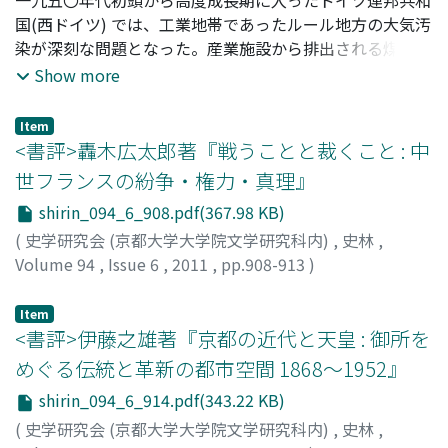
応がもつ切実さや説得力は、「主動」側が改革案を再調整
国(西ドイツ) では、工業地帯であったルール地方の大気汚
しつつ、行政機構の「近代化」を推し進めるために必須の
染が深刻な問題となった。産業施設から排出される煤煙
要件であった。
が、健康被害のみならず、森林被害をも引き起こしていた
Show more
のである。森林被害は林業関係者にとっては林業収益の減
少を意味していたため、ルール地方を含む州であるノルト
Item
ライン=ヴェストファーレンの営林家連盟(森林所有者の利
<書評>轟木広太郎著『戦うことと裁くこと : 中
益団体) 、同州の森林行政関係者や林学者が、煙害の解決
世フランスの紛争・権力・真理』
のために議論を重ねた。社会的には少数であった彼らの議
shirin_094_6_908.pdf(367.98 KB)
論は、林業とは縁遠い一般市民の関心を集めることはなか
ったが、結果的には林業関係者以外にも一定の恩恵をもた
(
史学研究会 (京都大学大学院文学研究科内)
,
史林
,
らすことになった。すなわち、一連の議論の帰結として、
Volume 94
,
Issue 6
,
2011
,
pp.908-913
)
六六年から州政府によって実施されたルール地方の再造林
鈴木, 道也
;
SUZUKI, Michiya
;
スズキ, ミチヤ
措置が、散策や保養の場として地域住民が利用可能な森林
Item
をも、救済することになったのである。
<書評>伊藤之雄著『京都の近代と天皇 : 御所を
めぐる伝統と革新の都市空間 1868〜1952』
shirin_094_6_914.pdf(343.22 KB)
(
史学研究会 (京都大学大学院文学研究科内)
,
史林
,