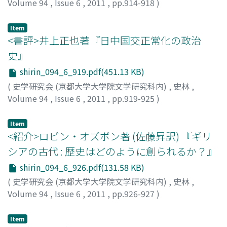
Volume 94
,
Issue 6
,
2011
,
pp.914-918
)
吉岡, 拓
;
YOSHIOKA, Taku
;
ヨシオカ, タク
Item
<書評>井上正也著『日中国交正常化の政治
史』
shirin_094_6_919.pdf(451.13 KB)
(
史学研究会 (京都大学大学院文学研究科内)
,
史林
,
Volume 94
,
Issue 6
,
2011
,
pp.919-925
)
鹿, 雪瑩
;
Lu, Xueying
Item
<紹介>ロビン・オズボン著 (佐藤昇訳) 『ギリ
シアの古代 : 歴史はどのように創られるか？』
shirin_094_6_926.pdf(131.58 KB)
(
史学研究会 (京都大学大学院文学研究科内)
,
史林
,
Volume 94
,
Issue 6
,
2011
,
pp.926-927
)
杉本, 陽奈子
Item