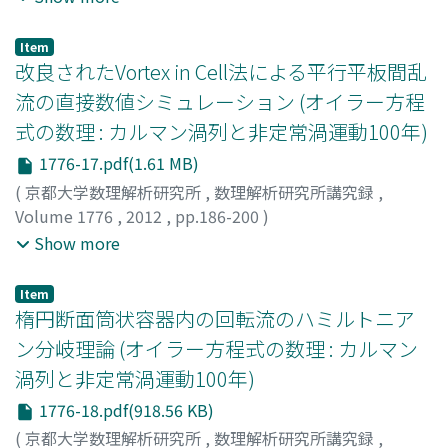
A.
;
Wicht, J.
;
Morikawa, Masahiro
;
Nakamichi, Akika
;
Mouri, Hideaki
;
モリカワ, マサヒロ
;
ナカミチ, アキカ
;
モ
Item
ウリ, ヒデアキ
改良されたVortex in Cell法による平行平板間乱
流の直接数値シミュレーション (オイラー方程
式の数理 : カルマン渦列と非定常渦運動100年)
1776-17.pdf(1.61 MB)
(
京都大学数理解析研究所
,
数理解析研究所講究録
,
Volume 1776
,
2012
,
pp.186-200
)
内山, 知実
;
吉井, 佑太郎
;
濱田, 廣貴
;
Uchiyama, Tomomi
;
Show more
Yoshii, Yutaro
;
Hamada, Hirotaka
;
ウチヤマ, トモミ
;
ヨシ
イ, ユウタロウ
;
ハマダ, ヒロタカ
Item
楕円断面筒状容器内の回転流のハミルトニア
ン分岐理論 (オイラー方程式の数理 : カルマン
渦列と非定常渦運動100年)
1776-18.pdf(918.56 KB)
(
京都大学数理解析研究所
,
数理解析研究所講究録
,