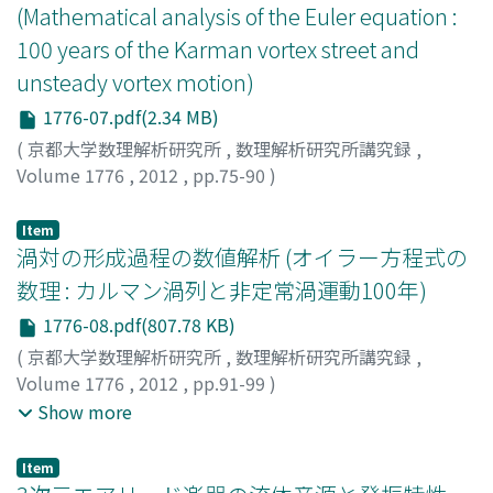
(Mathematical analysis of the Euler equation :
100 years of the Karman vortex street and
unsteady vortex motion)
1776-07.pdf(2.34 MB)
(
京都大学数理解析研究所
,
数理解析研究所講究録
,
Volume 1776
,
2012
,
pp.75-90
)
MASUDA, SHIGERU
;
増田, 茂
;
マスダ, シゲル
Item
渦対の形成過程の数値解析 (オイラー方程式の
数理 : カルマン渦列と非定常渦運動100年)
1776-08.pdf(807.78 KB)
(
京都大学数理解析研究所
,
数理解析研究所講究録
,
Volume 1776
,
2012
,
pp.91-99
)
服部, 裕司
;
中野, わかな
;
畠山, 望
;
福本, 康秀
;
Hattori,
Show more
Yuji
;
Nakano, Wakana
;
Hatakeyama, Nozomu
;
Fukumoto, Yasuhide
;
ハットリ, ユウジ
;
ナカノ, ワカナ
;
Item
ハタケヤマ, ノゾム
;
フクモト, ヤスヒデ