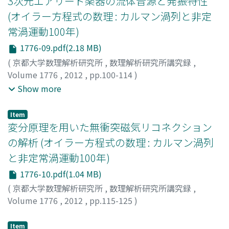
3次元エアリード楽器の流体音源と発振特性
(オイラー方程式の数理 : カルマン渦列と非定
常渦運動100年)
1776-09.pdf(2.18 MB)
(
京都大学数理解析研究所
,
数理解析研究所講究録
,
Volume 1776
,
2012
,
pp.100-114
)
高橋, 公也
;
宮本, 真孝
;
伊藤, 泰典
;
岩崎, 拓也
;
高見, 利也
;
Show more
小林, 泰三
;
西田, 晃
;
青柳, 睦
;
Takahashi, Kin'ya
;
Miyamoto, Masataka
;
Ito, Yasunori
;
Iwasaki, Takuya
;
Item
Takami, Toshiya
;
Kobayashi, Taizo
;
Nishida, Akira
;
変分原理を用いた無衝突磁気リコネクション
Aoyagi, Mutsumi
;
タカハシ, キンヤ
;
ミヤモト, マサタカ
;
の解析 (オイラー方程式の数理 : カルマン渦列
イトウ, ヤスノリ
;
イワサキ, タクヤ
;
タカミ, トシヤ
;
コバ
と非定常渦運動100年)
ヤシ, タイゾウ
;
ニシダ, アキラ
;
アオヤギ, ムツミ
1776-10.pdf(1.04 MB)
(
京都大学数理解析研究所
,
数理解析研究所講究録
,
Volume 1776
,
2012
,
pp.115-125
)
廣田, 真
;
Morrison, P.J.
;
Hirota, Makoto
;
ヒロタ, マコト
Item