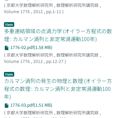
(
京都大学数理解析研究所
,
数理解析研究所講究録
,
Volume 1776
,
2012
,
pp.1-11
)
橋本, 毅彦
;
Hashimoto, Takehiko
;
ハシモト, タケヒコ
Item
多重連結領域の点渦力学 (オイラー方程式の数
理 : カルマン渦列と非定常渦運動100年)
1776-02.pdf(1.58 MB)
(
京都大学数理解析研究所
,
数理解析研究所講究録
,
Volume 1776
,
2012
,
pp.12-27
)
坂上, 貴之
;
Sakajo, Takashi
;
サカジョウ, タカシ
Item
カルマン渦列の発生の物理と数理 (オイラー方
程式の数理 : カルマン渦列と非定常渦運動100
年)
1776-03.pdf(1.51 MB)
(
京都大学数理解析研究所
,
数理解析研究所講究録
,