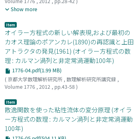
Volume 1776
,
2012
,
pp.28-42
)
武本, 幸生
;
大橋, 俊介
;
赤嶺, 博史
;
水島, 二郎
;
Takemoto,
Show more
Yukio
;
Ohashi, Syunsuke
;
Akamine, Hiroshi
;
Mizushima,
Jiro
;
タケモト, ユキオ
;
オオハシ, シュンスケ
;
アカミネ, ヒ
Item
ロシ
;
ミズシマ, ジロウ
オイラー方程式の新しい解表現,および最初の
カオス理論のポアンカレ(1890)の再認識と上田
アトラクタの発見(1961) (オイラー方程式の数
理 : カルマン渦列と非定常渦運動100年)
1776-04.pdf(1.99 MB)
(
京都大学数理解析研究所
,
数理解析研究所講究録
,
Volume 1776
,
2012
,
pp.43-58
)
神部, 勉
;
Kambe, Tsutomu
;
カンベ, ツトム
Item
散逸関数を使った粘性流体の変分原理 (オイラ
ー方程式の数理 : カルマン渦列と非定常渦運動
100年)
1776-05.pdf(504.11 KB)