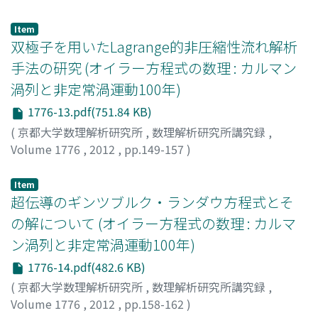
Shingo
;
Sakamoto, Hisayuki
;
Sanada, Atsushi
;
Nishiyama, Takahiro
;
ナカモト, シンゴ
;
サカモト, ヒサユ
Item
キ
;
サナダ, アツシ
;
ニシヤマ, タカヒロ
双極子を用いたLagrange的非圧縮性流れ解析
手法の研究 (オイラー方程式の数理 : カルマン
渦列と非定常渦運動100年)
1776-13.pdf(751.84 KB)
(
京都大学数理解析研究所
,
数理解析研究所講究録
,
Volume 1776
,
2012
,
pp.149-157
)
松本, 祐子
;
上野, 和之
;
Matsumoto, Yuko
;
Ueno,
Kazuyuki
;
マツモト, ユウコ
;
ウエノ, カズユキ
Item
超伝導のギンツブルク・ランダウ方程式とそ
の解について (オイラー方程式の数理 : カルマ
ン渦列と非定常渦運動100年)
1776-14.pdf(482.6 KB)
(
京都大学数理解析研究所
,
数理解析研究所講究録
,
Volume 1776
,
2012
,
pp.158-162
)