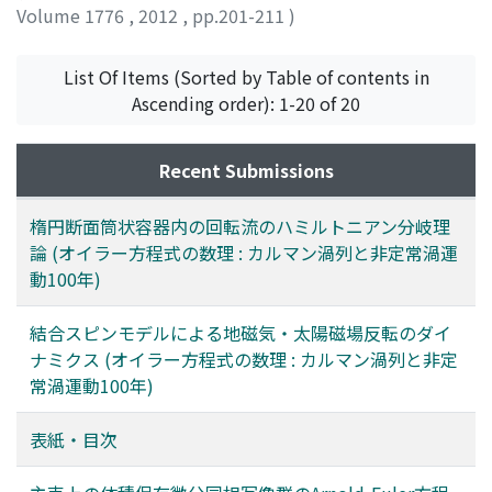
Volume 1776
,
2012
,
pp.201-211
)
福本, 康秀
;
彌榮, 洋一
;
Fukumoto, Yasuhide
;
Mie, Yoichi
;
フクモト, ヤスヒデ
;
ミエ, ヨウイチ
List Of Items (Sorted by Table of contents in
Ascending order): 1-20 of 20
Recent Submissions
楕円断面筒状容器内の回転流のハミルトニアン分岐理
論 (オイラー方程式の数理 : カルマン渦列と非定常渦運
動100年)
結合スピンモデルによる地磁気・太陽磁場反転のダイ
ナミクス (オイラー方程式の数理 : カルマン渦列と非定
常渦運動100年)
表紙・目次