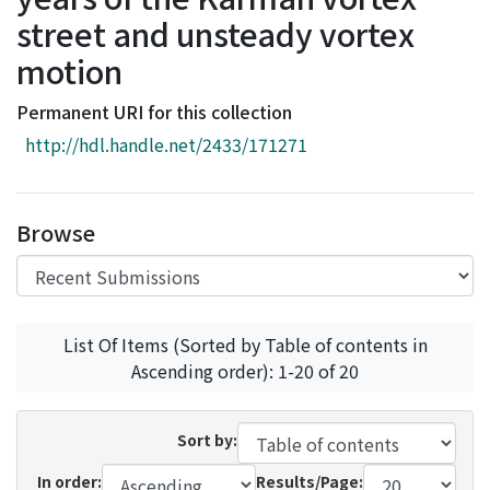
Access Statistics
street and unsteady vortex
Library Network
motion
Permanent URI for this collection
http://hdl.handle.net/2433/171271
Browse
List Of Items (Sorted by Table of contents in
Ascending order): 1-20 of 20
Sort by:
In order:
Results/Page: