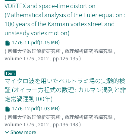
VORTEX and space-time distortion
(Mathematical analysis of the Euler equation :
100 years of the Karman vortex street and
unsteady vortex motion)
1776-11.pdf(1.15 MB)
(
京都大学数理解析研究所
,
数理解析研究所講究録
,
Volume 1776
,
2012
,
pp.126-135
)
Yoshida, Zensho
;
Mahajan, S.M.
;
吉田, 善章
;
ヨシダ, ゼン
ショウ
Item
マイクロ波を用いたベルトラミ場の実験的検
証 (オイラー方程式の数理 : カルマン渦列と非
定常渦運動100年)
1776-12.pdf(1.03 MB)
(
京都大学数理解析研究所
,
数理解析研究所講究録
,
Volume 1776
,
2012
,
pp.136-148
)
中元, 信吾
;
坂本, 久幸
;
真田, 篤志
;
西山, 高弘
;
Nakamoto,
Show more