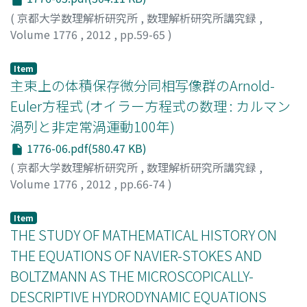
(
京都大学数理解析研究所
,
数理解析研究所講究録
,
Volume 1776
,
2012
,
pp.59-65
)
深川, 宏樹
;
藤谷, 洋平
;
FUKAGAWA, Hiroki
;
FUJITANI,
Youhei
;
フカガワ, ヒロキ
;
フジタニ, ヨウヘイ
Item
主束上の体積保存微分同相写像群のArnold-
Euler方程式 (オイラー方程式の数理 : カルマン
渦列と非定常渦運動100年)
1776-06.pdf(580.47 KB)
(
京都大学数理解析研究所
,
数理解析研究所講究録
,
Volume 1776
,
2012
,
pp.66-74
)
郡, 敏昭
;
Kori, Tosiaki
;
コオリ, トシアキ
Item
THE STUDY OF MATHEMATICAL HISTORY ON
THE EQUATIONS OF NAVIER-STOKES AND
BOLTZMANN AS THE MICROSCOPICALLY-
DESCRIPTIVE HYDRODYNAMIC EQUATIONS