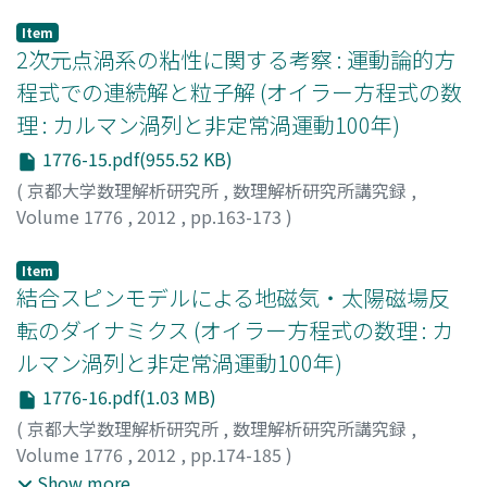
森田, 善久
;
Morita, Yoshihisa
;
モリタ, ヨシヒサ
Item
2次元点渦系の粘性に関する考察 : 運動論的方
程式での連続解と粒子解 (オイラー方程式の数
理 : カルマン渦列と非定常渦運動100年)
1776-15.pdf(955.52 KB)
(
京都大学数理解析研究所
,
数理解析研究所講究録
,
Volume 1776
,
2012
,
pp.163-173
)
八柳, 祐一
;
羽鳥, 尹承
;
YATSUYANAGI, YUICHI
;
HATORI,
TADATSUGU
;
ヤツヤナギ, ユウイチ
;
ハトリ, タダツグ
Item
結合スピンモデルによる地磁気・太陽磁場反
転のダイナミクス (オイラー方程式の数理 : カ
ルマン渦列と非定常渦運動100年)
1776-16.pdf(1.03 MB)
(
京都大学数理解析研究所
,
数理解析研究所講究録
,
Volume 1776
,
2012
,
pp.174-185
)
森川, 雅博
;
中道, 晶香
;
毛利, 英明
;
Schmitt, D.
;
Ferriz-Mas,
Show more