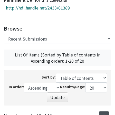
Permanent URI for this collection
Access Statistics
http://hdl.handle.net/2433/61389
Library Network
Browse
List Of Items (Sorted by Table of contents in
Ascending order): 1-20 of 20
Sort by:
In order:
Results/Page:
Update
Recent Submissions