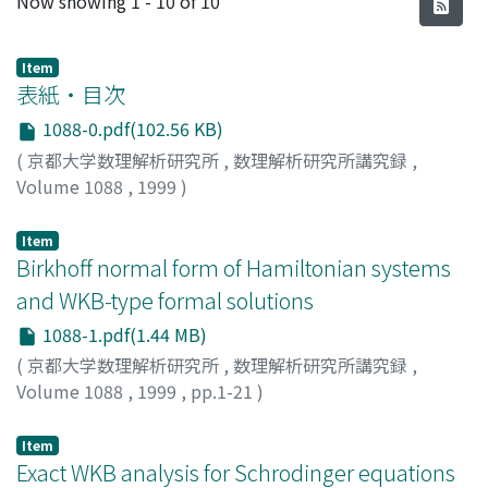
Now showing
1 - 10 of 10
Item
表紙・目次
1088-0.pdf(102.56 KB)
(
京都大学数理解析研究所
,
数理解析研究所講究録
,
Volume 1088
,
1999
)
Item
Birkhoff normal form of Hamiltonian systems
and WKB-type formal solutions
1088-1.pdf(1.44 MB)
(
京都大学数理解析研究所
,
数理解析研究所講究録
,
Volume 1088
,
1999
,
pp.1-21
)
Takei, Yoshitsugu
;
竹井, 義次
;
タケイ, ヨシツグ
Item
Exact WKB analysis for Schrodinger equations