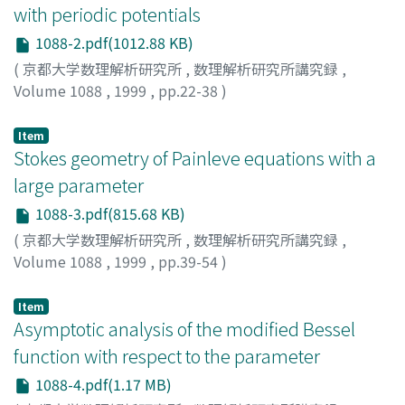
with periodic potentials
1088-2.pdf(1012.88 KB)
(
京都大学数理解析研究所
,
数理解析研究所講究録
,
Volume 1088
,
1999
,
pp.22-38
)
Koike, Tatsuya
;
小池, 達也
;
コイケ, タツヤ
Item
Stokes geometry of Painleve equations with a
large parameter
1088-3.pdf(815.68 KB)
(
京都大学数理解析研究所
,
数理解析研究所講究録
,
Volume 1088
,
1999
,
pp.39-54
)
Aoki, Takashi
;
青木, 貴史
;
アオキ, タカシ
Item
Asymptotic analysis of the modified Bessel
function with respect to the parameter
1088-4.pdf(1.17 MB)