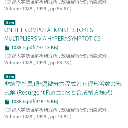
(
京都大学数理解析研究所
,
数理解析研究所講究録
,
Volume 1088
,
1999
,
pp.55-67
)
Uchiyama, Koichi
;
内山, 康一
;
ウチヤマ, コウイチ
Item
ON THE COMPUTATION OF STOKES
MULTIPLIERS VIA HYPERASYMPTOTICS
1088-5.pdf(797.13 KB)
(
京都大学数理解析研究所
,
数理解析研究所講究録
,
Volume 1088
,
1999
,
pp.68-78
)
Daalhuis, A.B. Olde
Item
非線型特異1階偏微分方程式と有理形係数の形
式解 (Resurgent Functionsと合成積方程式)
1088-6.pdf(348.19 KB)
(
京都大学数理解析研究所
,
数理解析研究所講究録
,
Volume 1088
,
1999
,
pp.79-82
)
山根, 英司
;
Yamane, Hideshi
;
ヤマネ, ヒデシ