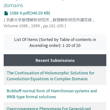
domains
1088-9.pdf(346.59 KB)
(
京都大学数理解析研究所
,
数理解析研究所講究録
,
Volume 1088
,
1999
,
pp.101-105
)
Ishimura, Ryuichi
;
Okada, Yasunori
;
石村, 隆一
;
岡田, 靖
則
;
イシムラ, リュウイチ
;
オカダ, ヤスノリ
List Of Items (Sorted by Table of contents in
Ascending order): 1-20 of 20
Recent Submissions
The Continuation of Holomorphic Solutions for
Convolution Equations in Complex Domains
Birkhoff normal form of Hamiltonian systems and
WKB-type formal solutions
Overconvergence Phenomena For Generalized