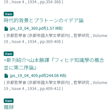
19
,
Issue 4
,
1934
,
pp.354-368
)
柳田, 謙十郞
Item
時代的背景とプラトーンのイデア論
jps_19_04_369.pdf(1.57 MB)
(
京都哲學會 (京都帝國大學文學部内)
,
哲學研究
,
Volume
19
,
Issue 4
,
1934
,
pp.369-408
)
鹿野, 治助
Item
<新刊紹介>山本饒譯『フィヒテ知識學の槪念
並に第二序論』
jps_19_04_409.pdf(244.08 KB)
(
京都哲學會 (京都帝國大學文學部内)
,
哲學研究
,
Volume
19
,
Issue 4
,
1934
,
pp.409-412
)
伊達, 四郞
Item
雜録