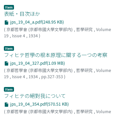
Item
表紙・目次ほか
jps_19_04_a.pdf(248.95 KB)
(
京都哲學會 (京都帝國大學文學部内)
,
哲學研究
,
Volume
19
,
Issue 4
,
1934
)
Item
フィヒテ哲學の根本原理に關する一つの考察
jps_19_04_327.pdf(1.09 MB)
(
京都哲學會 (京都帝國大學文學部内)
,
哲學研究
,
Volume
19
,
Issue 4
,
1934
,
pp.327-353
)
木村, 素衞
Item
フィヒテの絕對我について
jps_19_04_354.pdf(570.51 KB)
(
京都哲學會 (京都帝國大學文學部内)
,
哲學研究
,
Volume