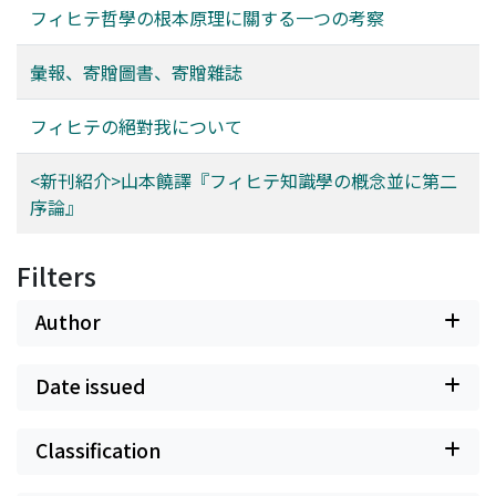
フィヒテ哲學の根本原理に關する一つの考察
彙報、寄贈圖書、寄贈雜誌
フィヒテの絕對我について
<新刊紹介>山本饒譯『フィヒテ知識學の槪念並に第二
序論』
Filters
Author
Date issued
Classification