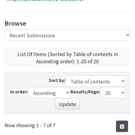
Access Statistics
Library Network
Browse
List Of Items (Sorted by Table of contents in
Ascending order): 1-20 of 20
Sort by:
In order:
Results/Page:
Update
Recent Submissions
Now showing
1 - 7 of 7