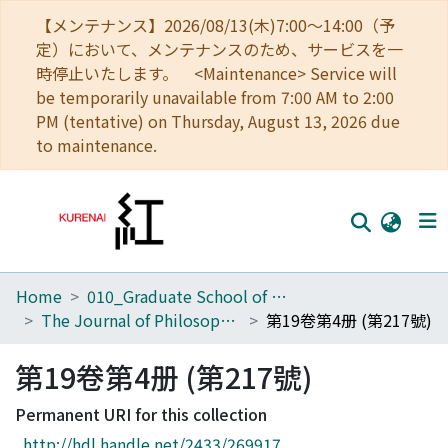
【メンテナンス】2026/08/13(木)7:00～14:00（予
定）において、メンテナンスのため、サービスを一
時停止いたします。 <Maintenance> Service will
be temporarily unavailable from 7:00 AM to 2:00
PM (tentative) on Thursday, August 13, 2026 due
to maintenance.
Home
010_Graduate School of Letters
Home
The Journal of Philosophical Studies
第19卷第4册 (第217號)
Communities
第19卷第4册 (第217號)
Browse
Permanent URI for this collection
Download Ranking
http://hdl.handle.net/2433/269917