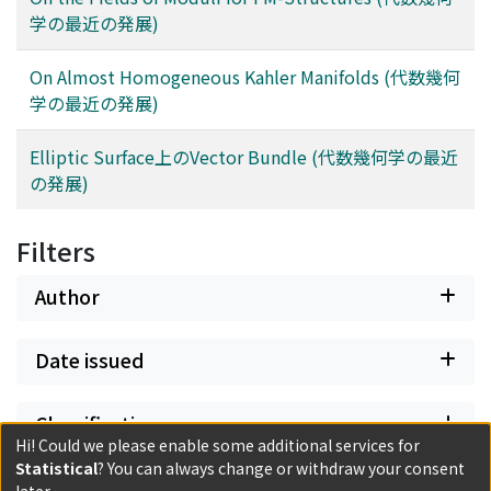
学の最近の発展)
On Almost Homogeneous Kahler Manifolds (代数幾何
学の最近の発展)
Elliptic Surface上のVector Bundle (代数幾何学の最近
の発展)
Filters
Author
Date issued
Classification
Hi! Could we please enable some additional services for
Statistical
? You can always change or withdraw your consent
Document Type
later.