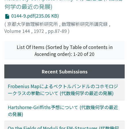
何学の最近の発展)
0144-9.pdf(235.06 KB)
(
京都大学数理解析研究所
,
数理解析研究所講究録
,
Volume 144
,
1972
,
pp.87-89
)
牧尾, 一彦
;
MAKIO, KAZUHIKO
;
マキオ, カズヒコ
List Of Items (Sorted by Table of contents in
Ascending order): 1-20 of 20
Recent Submissions
Frobenius Mapによるベクトルバンドルのコホモロジ
ークラスの挙動について (代数幾何学の最近の発展)
Hartshorne-Griffiths予想について (代数幾何学の最近
の発展)
On the Fields of Moduli for FM-Structures (代数幾何