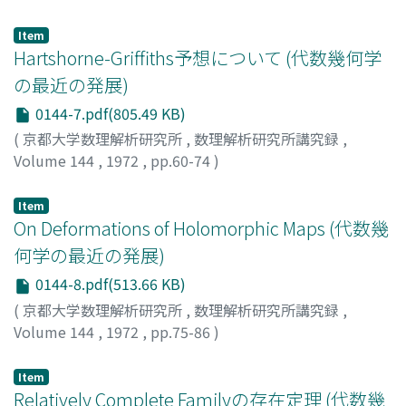
丹後, 弘司
;
TANGO, HIROSHI
;
タンゴ, ヒロシ
Item
Hartshorne-Griffiths予想について (代数幾何学
の最近の発展)
0144-7.pdf(805.49 KB)
(
京都大学数理解析研究所
,
数理解析研究所講究録
,
Volume 144
,
1972
,
pp.60-74
)
隅広, 秀康
;
SUMIHIRO, HIDEYASU
;
スミヒロ, ヒデヤス
Item
On Deformations of Holomorphic Maps (代数幾
何学の最近の発展)
0144-8.pdf(513.66 KB)
(
京都大学数理解析研究所
,
数理解析研究所講究録
,
Volume 144
,
1972
,
pp.75-86
)
HORIKAWA, EIJI
;
堀川, 穎ニ
;
ホリカワ, エイジ
Item
Relatively Complete Familyの存在定理 (代数幾