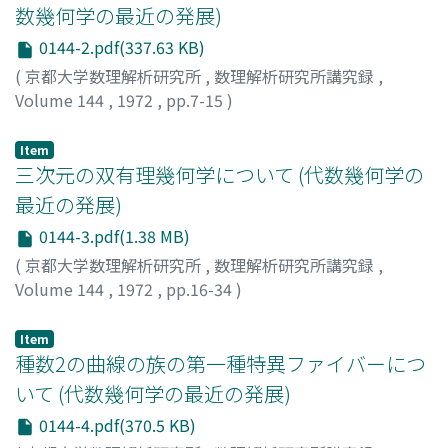
数幾何学の最近の発展)
0144-2.pdf(337.63 KB)
(
京都大学数理解析研究所
,
数理解析研究所講究録
,
Volume 144
,
1972
,
pp.7-15
)
赤尾, 和男
;
AKAO, KAZUO
;
アカオ, カズオ
Item
三次元の双有理幾何学について (代数幾何学の
最近の発展)
0144-3.pdf(1.38 MB)
(
京都大学数理解析研究所
,
数理解析研究所講究録
,
Volume 144
,
1972
,
pp.16-34
)
藤木, 明
;
FUJIKI, AKIRA
;
フジキ, アキラ
Item
種数2の曲線の族の第一種特異ファイバーにつ
いて (代数幾何学の最近の発展)
0144-4.pdf(370.5 KB)