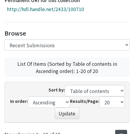
Permanent URI for this collection
Access Statistics
http://hdl.handle.net/2433/100710
Library Network
Browse
List Of Items (Sorted by Table of contents in
Ascending order): 1-20 of 20
Sort by:
In order:
Results/Page:
Update
Recent Submissions