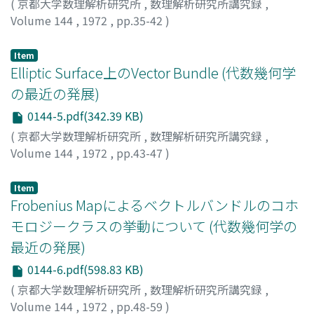
(
京都大学数理解析研究所
,
数理解析研究所講究録
,
Volume 144
,
1972
,
pp.35-42
)
上野, 健爾
;
UENO, KENJI
;
ウエノ, ケンジ
Item
Elliptic Surface上のVector Bundle (代数幾何学
の最近の発展)
0144-5.pdf(342.39 KB)
(
京都大学数理解析研究所
,
数理解析研究所講究録
,
Volume 144
,
1972
,
pp.43-47
)
竹本, 史夫
;
TAKEMOTO, FUMIO
;
タケモト, フミオ
Item
Frobenius Mapによるベクトルバンドルのコホ
モロジークラスの挙動について (代数幾何学の
最近の発展)
0144-6.pdf(598.83 KB)
(
京都大学数理解析研究所
,
数理解析研究所講究録
,
Volume 144
,
1972
,
pp.48-59
)