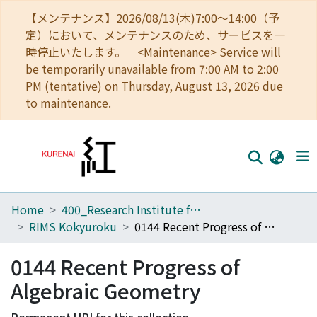
【メンテナンス】2026/08/13(木)7:00～14:00（予
定）において、メンテナンスのため、サービスを一
時停止いたします。 <Maintenance> Service will
be temporarily unavailable from 7:00 AM to 2:00
PM (tentative) on Thursday, August 13, 2026 due
to maintenance.
Home
400_Research Institute for Mathematical Sciences
Home
RIMS Kokyuroku
0144 Recent Progress of Algebraic Geometry
Communities
0144 Recent Progress of
Browse
Algebraic Geometry
Download Ranking