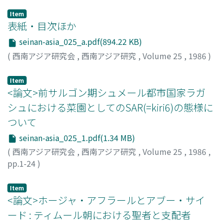
Item
表紙・目次ほか
seinan-asia_025_a.pdf(894.22 KB)
(
西南アジア研究会
,
西南アジア研究
,
Volume 25
,
1986
)
Item
<論文>前サルゴン期シュメール都市国家ラガ
シュにおける菜園としてのSAR(=kiri6)の態様に
ついて
seinan-asia_025_1.pdf(1.34 MB)
(
西南アジア研究会
,
西南アジア研究
,
Volume 25
,
1986
,
pp.1-24
)
山本, 茂
;
Yamamoto, Shigeru
;
ヤマモト, シゲル
Item
<論文>ホージャ・アフラールとアブー・サイ
ード : ティムール朝における聖者と支配者