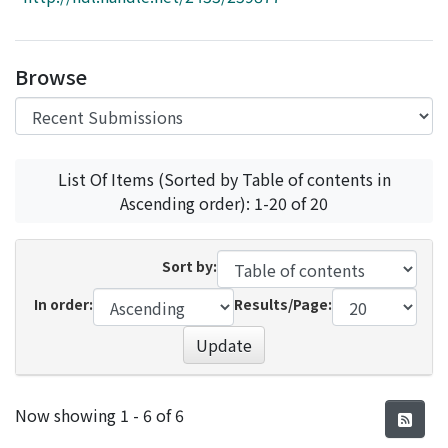
Access Statistics
Library Network
Browse
List Of Items (Sorted by Table of contents in
Ascending order): 1-20 of 20
Sort by:
In order:
Results/Page:
Update
Recent Submissions
Now showing
1 - 6 of 6