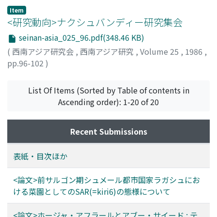
Item
<研究動向>ナクシュバンディー研究集会
seinan-asia_025_96.pdf(348.46 KB)
(
西南アジア研究会
,
西南アジア研究
,
Volume 25
,
1986
,
pp.96-102
)
濱田, 正美
;
Hamada, Masami
;
ハマダ, マサミ
List Of Items (Sorted by Table of contents in
Ascending order): 1-20 of 20
Recent Submissions
表紙・目次ほか
<論文>前サルゴン期シュメール都市国家ラガシュにお
ける菜園としてのSAR(=kiri6)の態様について
<論文>ホージャ・アフラールとアブー・サイード : テ