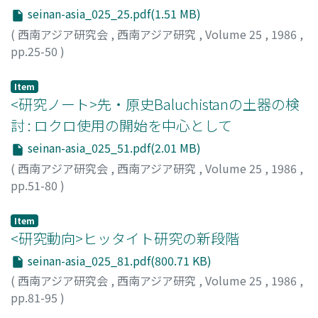
seinan-asia_025_25.pdf(1.51 MB)
(
西南アジア研究会
,
西南アジア研究
,
Volume 25
,
1986
,
pp.25-50
)
川本, 正知
;
Kawamoto, Masatomo
;
カワモト, マサトモ
Item
<研究ノート>先・原史Baluchistanの土器の検
討 : ロクロ使用の開始を中心として
seinan-asia_025_51.pdf(2.01 MB)
(
西南アジア研究会
,
西南アジア研究
,
Volume 25
,
1986
,
pp.51-80
)
鎌田, 博子
;
Kamada, Hiroko
;
カマダ, ヒロコ
Item
<研究動向>ヒッタイト研究の新段階
seinan-asia_025_81.pdf(800.71 KB)
(
西南アジア研究会
,
西南アジア研究
,
Volume 25
,
1986
,
pp.81-95
)
吉田, 和彦
;
Yoshida, Kazuhiko
;
ヨシダ, カズヒコ