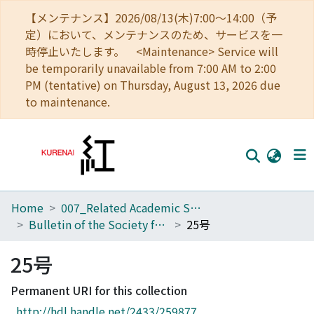
【メンテナンス】2026/08/13(木)7:00～14:00（予
定）において、メンテナンスのため、サービスを一
時停止いたします。 <Maintenance> Service will
be temporarily unavailable from 7:00 AM to 2:00
PM (tentative) on Thursday, August 13, 2026 due
to maintenance.
Home
007_Related Academic Societies
Home
Bulletin of the Society for Western and Southern Asiatic Studies, Kyoto University
25号
Communities
25号
Browse
Permanent URI for this collection
Download Ranking
http://hdl.handle.net/2433/259877