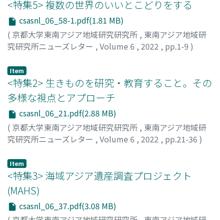
<特集5> 複数の世界のいいとこどりをする
csasnl_06_58-1.pdf(1.81 MB)
(
京都大学東南アジア地域研究研究所
,
東南アジア地域研
究研究所ニューズレター
,
Volume 6
,
2022
,
pp.1-9
)
ハウ, キャロライン
;
70314268
Item
<特集2> 生きものを研究・教育すること。その
多様な視点とアプローチ
csasnl_06_21.pdf(2.88 MB)
(
京都大学東南アジア地域研究研究所
,
東南アジア地域研
究研究所ニューズレター
,
Volume 6
,
2022
,
pp.21-36
)
木村, 里子
;
坂本, 龍太
;
山崎, 渉
;
40723804
;
10510597
;
70393262
Item
<特集3> 海域アジア遺産調査プロジェクト
(MAHS)
csasnl_06_37.pdf(3.08 MB)
(
京都大学東南アジア地域研究研究所
,
東南アジア地域研