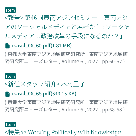
菊池, 泰平
Item
<報告> 第46回東南アジアセミナー「東南アジ
アのソーシャルメディアと若者たち : ソーシャ
ルメディアは政治改革の手段になるのか？」
csasnl_06_60.pdf(1.81 MB)
(
京都大学東南アジア地域研究研究所
,
東南アジア地域研
究研究所ニューズレター
,
Volume 6
,
2022
,
pp.60-62
)
チャチャワーンポンパン, パヴィン
Item
<新任スタッフ紹介> 木村里子
csasnl_06_68.pdf(643.15 KB)
(
京都大学東南アジア地域研究研究所
,
東南アジア地域研
究研究所ニューズレター
,
Volume 6
,
2022
,
pp.68-68
)
木村, 里子
;
KIMURA, Satoko
;
40723804
Item
<特集5> Working Politically with Knowledge