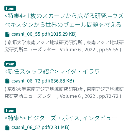
Item
<特集4> 1枚のスカーフから広がる研究 --ウズ
ベキスタンから世界のヴェール問題を考える
csasnl_06_55.pdf(1015.29 KB)
(
京都大学東南アジア地域研究研究所
,
東南アジア地域研
究研究所ニューズレター
,
Volume 6
,
2022
,
pp.55-55
)
帯谷, 知可
;
30233612
Item
<新任スタッフ紹介> マイダ・イラワニ
csasnl_06_72.pdf(636.68 KB)
(
京都大学東南アジア地域研究研究所
,
東南アジア地域研
究研究所ニューズレター
,
Volume 6
,
2022
,
pp.72-72
)
イラワニ, マイダ
;
IRAWANI, Maida
Item
<特集5> ビジターズ・ボイス, インタビュー
csasnl_06_57.pdf(2.31 MB)