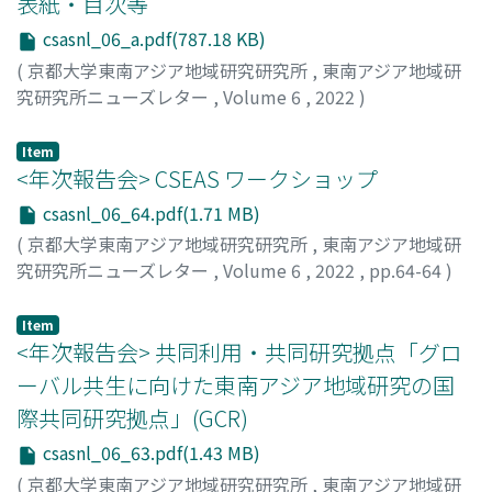
表紙・目次等
csasnl_06_a.pdf(787.18 KB)
(
京都大学東南アジア地域研究研究所
,
東南アジア地域研
究研究所ニューズレター
,
Volume 6
,
2022
)
Item
<年次報告会> CSEAS ワークショップ
csasnl_06_64.pdf(1.71 MB)
(
京都大学東南アジア地域研究研究所
,
東南アジア地域研
究研究所ニューズレター
,
Volume 6
,
2022
,
pp.64-64
)
柳澤, 雅之
;
80314269
Item
<年次報告会> 共同利用・共同研究拠点「グロ
ーバル共生に向けた東南アジア地域研究の国
際共同研究拠点」(GCR)
csasnl_06_63.pdf(1.43 MB)
(
京都大学東南アジア地域研究研究所
,
東南アジア地域研