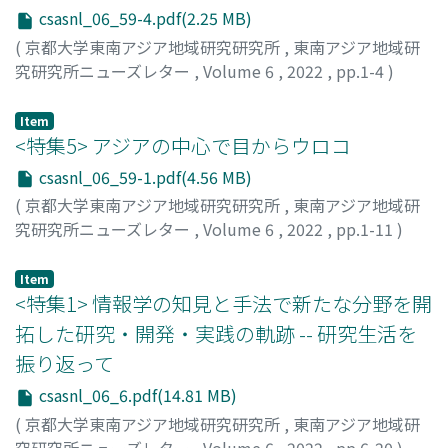
csasnl_06_59-4.pdf(2.25 MB)
(
京都大学東南アジア地域研究研究所
,
東南アジア地域研
究研究所ニューズレター
,
Volume 6
,
2022
,
pp.1-4
)
Dale, Cypri Jehan Paju
Item
<特集5> アジアの中心で目からウロコ
csasnl_06_59-1.pdf(4.56 MB)
(
京都大学東南アジア地域研究研究所
,
東南アジア地域研
究研究所ニューズレター
,
Volume 6
,
2022
,
pp.1-11
)
帯谷, 知可
;
30233612
Item
<特集1> 情報学の知見と手法で新たな分野を開
拓した研究・開発・実践の軌跡 -- 研究生活を
振り返って
csasnl_06_6.pdf(14.81 MB)
(
京都大学東南アジア地域研究研究所
,
東南アジア地域研
究研究所ニューズレター
,
Volume 6
,
2022
,
pp.6-20
)