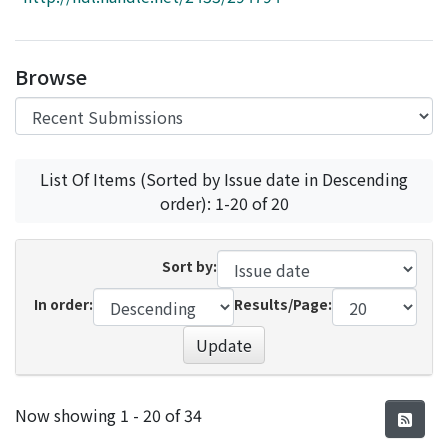
Access Statistics
Library Network
Browse
List Of Items (Sorted by Issue date in Descending
order): 1-20 of 20
Sort by:
In order:
Results/Page:
Update
Recent Submissions
Now showing
1 - 20 of 34