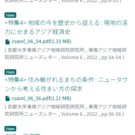
原, 正一郎
;
50218616
Item
<特集4> 地域の今を歴史から捉える : 現地の活
力にせまるアジア経済史
csasnl_06_54.pdf(1.33 MB)
(
京都大学東南アジア地域研究研究所
,
東南アジア地域研
究研究所ニューズレター
,
Volume 6
,
2022
,
pp.54-54
)
小林, 篤史
Item
<特集4> 住み継がれるまちの条件 : ニュータウ
ンから考える住まい方の探求
csasnl_06_56.pdf(1.21 MB)
(
京都大学東南アジア地域研究研究所
,
東南アジア地域研
究研究所ニューズレター
,
Volume 6
,
2022
,
pp.56-56
)
馬塲, 弘樹
Item