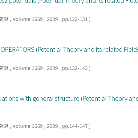
 potentials (Potential Theory and its related Fiel
究録
,
Volume 1669
,
2009
,
pp.122-131
)
ERATORS (Potential Theory and its related Field
究録
,
Volume 1669
,
2009
,
pp.132-143
)
quations with general structure (Potential Theory and
究録
,
Volume 1669
,
2009
,
pp.144-147
)