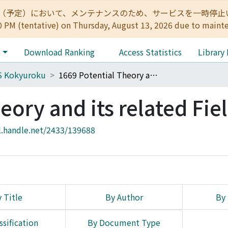
:00（予定）において、メンテナンスのため、サービスを一時停止いたします。 
0 PM (tentative) on Thursday, August 13, 2026 due to maint
e
Download Ranking
Access Statistics
Library
S Kokyuroku
1669 Potential Theory and its related Fields
eory and its related Fie
l.handle.net/2433/139688
 Title
By Author
By 
ssification
By Document Type