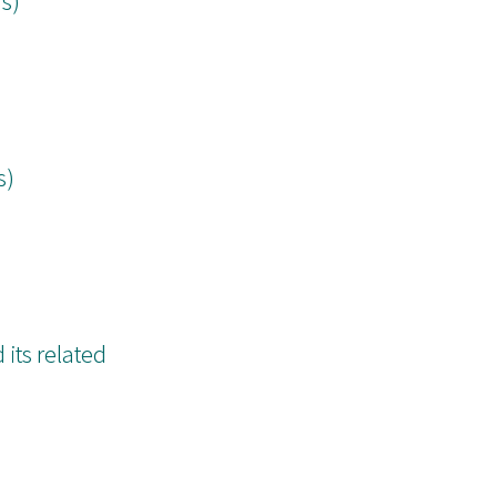
ds)
s)
 its related