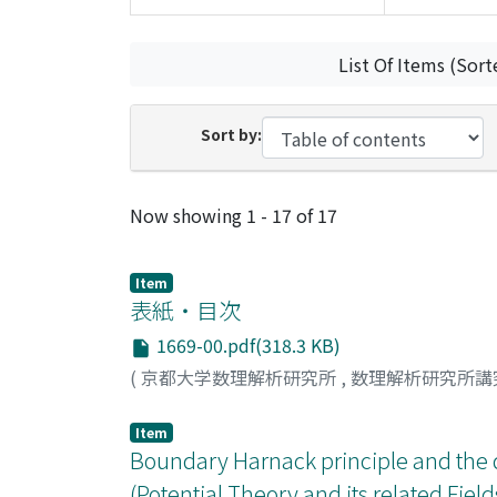
List Of Items (Sort
Sort by:
Recent Submissions
Now showing
1 - 17 of 17
Item
表紙・目次
1669-00.pdf(318.3 KB)
(
京都大学数理解析研究所
,
数理解析研究所講
Item
Boundary Harnack principle and the q
(Potential Theory and its related Field