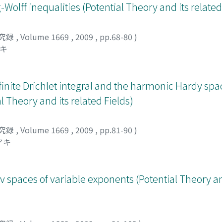
olff inequalities (Potential Theory and its related
究録
,
Volume 1669
,
2009
,
pp.68-80
)
ユキ
finite Drichlet integral and the harmonic Hardy spa
 Theory and its related Fields)
究録
,
Volume 1669
,
2009
,
pp.81-90
)
アキ
v spaces of variable exponents (Potential Theory an