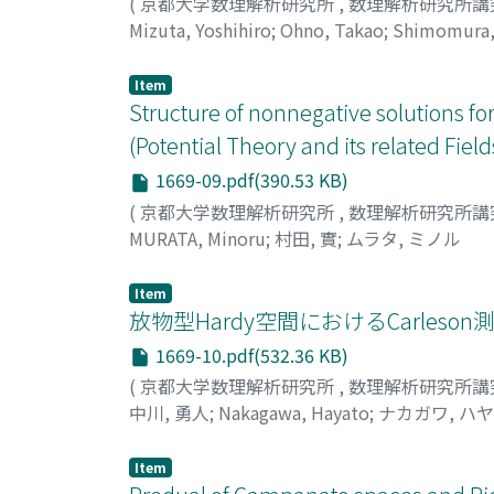
(
京都大学数理解析研究所
,
数理解析研究所講
Mizuta, Yoshihiro
;
Ohno, Takao
;
Shimomura,
ラ, テツ
Item
Structure of nonnegative solutions for
(Potential Theory and its related Field
1669-09.pdf(390.53 KB)
(
京都大学数理解析研究所
,
数理解析研究所講
MURATA, Minoru
;
村田, 實
;
ムラタ, ミノル
Item
放物型Hardy空間におけるCarleso
1669-10.pdf(532.36 KB)
(
京都大学数理解析研究所
,
数理解析研究所講
中川, 勇人
;
Nakagawa, Hayato
;
ナカガワ, ハ
Item