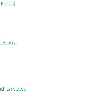
 Fields)
ces on a
d its related