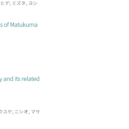
シヒデ
;
ミズタ, ヨシ
ons of Matukuma
 and its related
ヨウスケ
;
ニシオ, マサ