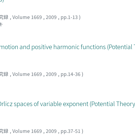
究録
,
Volume 1669
,
2009
,
pp.1-13
)
キ
otion and positive harmonic functions (Potential 
究録
,
Volume 1669
,
2009
,
pp.14-36
)
Orlicz spaces of variable exponent (Potential Theory
究録
,
Volume 1669
,
2009
,
pp.37-51
)