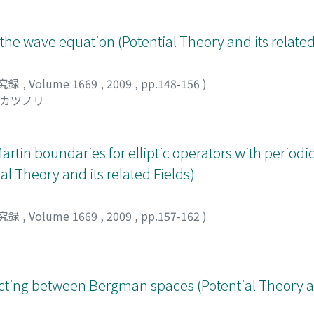
the wave equation (Potential Theory and its related
究録
,
Volume 1669
,
2009
,
pp.148-156
)
 カツノリ
tin boundaries for elliptic operators with periodic 
al Theory and its related Fields)
究録
,
Volume 1669
,
2009
,
pp.157-162
)
ting between Bergman spaces (Potential Theory an