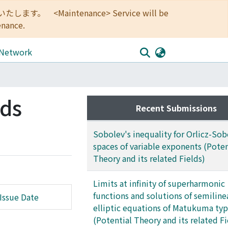
<Maintenance> Service will be
enance.
 Network
lds
Recent Submissions
Sobolev's inequality for Orlicz-Sob
spaces of variable exponents (Poten
Theory and its related Fields)
Limits at infinity of superharmonic
functions and solutions of semiline
Issue Date
elliptic equations of Matukuma ty
(Potential Theory and its related Fi