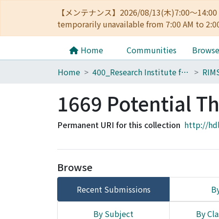
【メンテナンス】2026/08/13(木)7:00～14
temporarily unavailable from 7:00 AM to 2:0
Home
Communities
Brows
Home
400_Research Institute for Mathematical Sciences
RIM
1669 Potential Th
Permanent URI for this collection
http://hd
Browse
Recent Submissions
By
By Subject
By Cla