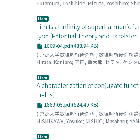
Futamura, Toshihide
;
Mizuta, Yoshihiro
;
Shi
ヒロ
;
シモムラ, テツ
Item
Limits at infinity of superharmonic f
type (Potential Theory and its related 
1669-04.pdf(433.94 KB)
(
京都大学数理解析研究所
,
数理解析研究所講
Hirata, Kentaro
;
平田, 賢太郎
;
ヒラタ, ケンタ
Item
A characterization of conjugate funct
Fields)
1669-05.pdf(824.49 KB)
(
京都大学数理解析研究所
,
数理解析研究所講
HISHIKAWA, Yosuke
;
NISHIO, Masaharu
;
YAM
ハル
;
ヤマダ, マサヒロ
Item