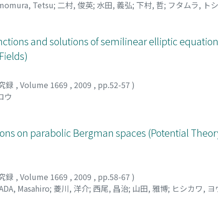
momura, Tetsu
;
二村, 俊英
;
水田, 義弘
;
下村, 哲
;
フタムラ, ト
unctions and solutions of semilinear elliptic equati
Fields)
究録
,
Volume 1669
,
2009
,
pp.52-57
)
ロウ
ions on parabolic Bergman spaces (Potential Theory
究録
,
Volume 1669
,
2009
,
pp.58-67
)
ADA, Masahiro
;
菱川, 洋介
;
西尾, 昌治
;
山田, 雅博
;
ヒシカワ, 