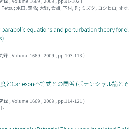
究録
,
Volume 1669
,
2009
,
pp.91-102
)
 Tetsu
;
水田, 義弘
;
大野, 貴雄
;
下村, 哲
;
ミズタ, ヨシヒロ
;
オオ
 parabolic equations and perturbation theory for el
s)
究録
,
Volume 1669
,
2009
,
pp.103-113
)
n測度とCarleson不等式との関係 (ポテンシャル論と
究録
,
Volume 1669
,
2009
,
pp.114-121
)
ヤト