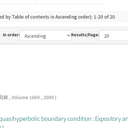
ed by Table of contents in Ascending order): 1-20 of 20
In order:
Results/Page:
究録
,
Volume 1669
,
2009
)
uasihyperbolic boundary condition : Expository an
s)