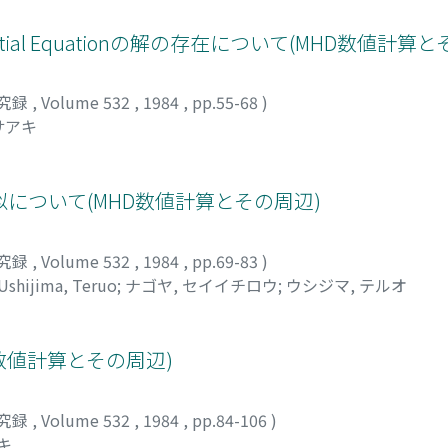
ntial Equationの解の存在について(MHD数値計算
究録
,
Volume 532
,
1984
,
pp.55-68
)
サアキ
について(MHD数値計算とその周辺)
究録
,
Volume 532
,
1984
,
pp.69-83
)
Ushijima, Teruo
;
ナゴヤ, セイイチロウ
;
ウシジマ, テルオ
D数値計算とその周辺)
究録
,
Volume 532
,
1984
,
pp.84-106
)
キ