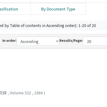
ssification
By Document Type
ed by Table of contents in Ascending order): 1-20 of 20
In order:
Results/Page:
究録
,
Volume 532
,
1984
)