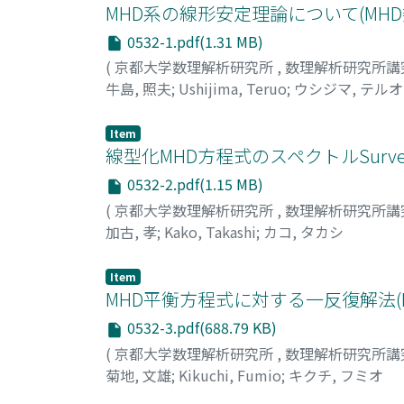
MHD系の線形安定理論について(MH
0532-1.pdf(1.31 MB)
(
京都大学数理解析研究所
,
数理解析研究所講
牛島, 照夫
;
Ushijima, Teruo
;
ウシジマ, テルオ
Item
線型化MHD方程式のスペクトルSurv
0532-2.pdf(1.15 MB)
(
京都大学数理解析研究所
,
数理解析研究所講
加古, 孝
;
Kako, Takashi
;
カコ, タカシ
Item
MHD平衡方程式に対する一反復解法(
0532-3.pdf(688.79 KB)
(
京都大学数理解析研究所
,
数理解析研究所講
菊地, 文雄
;
Kikuchi, Fumio
;
キクチ, フミオ