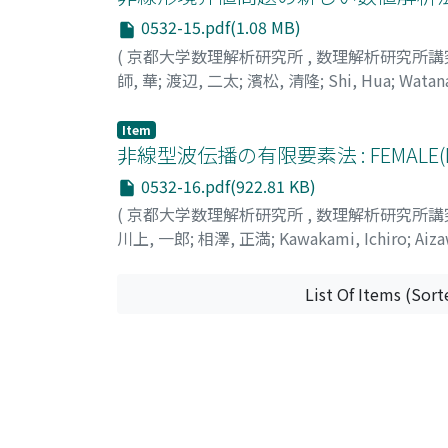
0532-15.pdf(1.08 MB)
(
京都大学数理解析研究所
,
数理解析研究所講
師, 華
;
渡辺, 二太
;
濱松, 清隆
;
Shi, Hua
;
Watan
Item
非線型波伝播の有限要素法 : FEMAL
0532-16.pdf(922.81 KB)
(
京都大学数理解析研究所
,
数理解析研究所講
川上, 一郎
;
相澤, 正満
;
Kawakami, Ichiro
;
Aiz
List Of Items (Sort