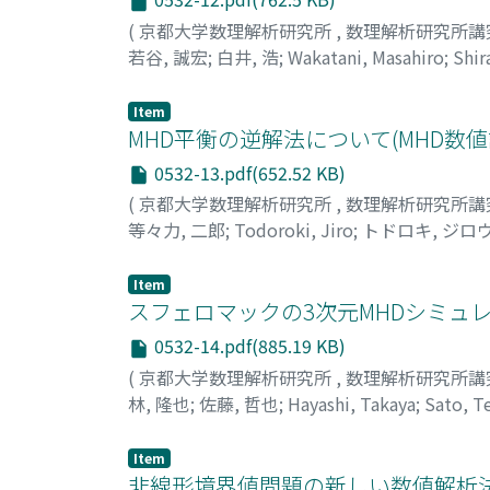
(
京都大学数理解析研究所
,
数理解析研究所講
若谷, 誠宏
;
白井, 浩
;
Wakatani, Masahiro
;
Shir
Item
MHD平衡の逆解法について(MHD数
0532-13.pdf(652.52 KB)
(
京都大学数理解析研究所
,
数理解析研究所講
等々力, 二郎
;
Todoroki, Jiro
;
トドロキ, ジロ
Item
スフェロマックの3次元MHDシミュレ
0532-14.pdf(885.19 KB)
(
京都大学数理解析研究所
,
数理解析研究所講
林, 隆也
;
佐藤, 哲也
;
Hayashi, Takaya
;
Sato, T
Item
非線形境界値問題の新しい数値解析法