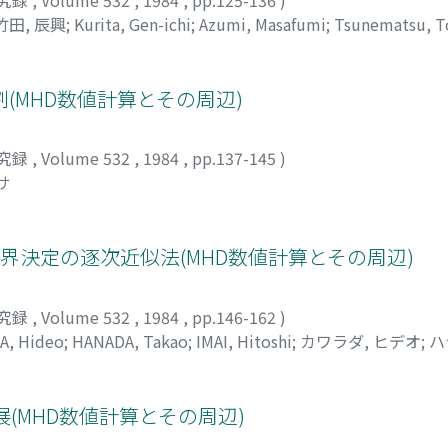
竹田, 辰興
;
Kurita, Gen-ichi
;
Azumi, Masafumi
;
Tsunematsu, T
;
ツネマツ, トシヒデ
;
タケダ, タツオキ
(MHD数値計算とその周辺)
究録
,
Volume 532
,
1984
,
pp.137-145
)
サ
界決定の逐次近似法(MHD数値計算とその周辺)
究録
,
Volume 532
,
1984
,
pp.146-162
)
A, Hideo
;
HANADA, Takao
;
IMAI, Hitoshi
;
カワラダ, ヒデオ
;
ハ
(MHD数値計算とその周辺)