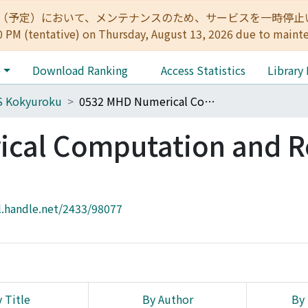
:00（予定）において、メンテナンスのため、サービスを一時停止いたします。 
0 PM (tentative) on Thursday, August 13, 2026 due to maint
e
Download Ranking
Access Statistics
Library
S Kokyuroku
0532 MHD Numerical Computation and Related Topics
cal Computation and R
l.handle.net/2433/98077
 Title
By Author
By 