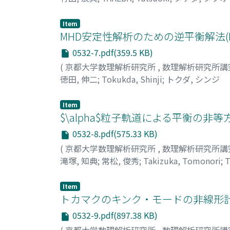
Item
MHD安定性解析のための逆平衡解法(
0532-7.pdf(359.5 KB)
(
京都大学数理解析研究所
,
数理解析研究所講
徳田, 伸二
;
Tokukda, Shinji
;
トクダ, シンジ
Item
$\alpha$粒子軌道による平衡の非等
0532-8.pdf(575.33 KB)
(
京都大学数理解析研究所
,
数理解析研究所講
滝塚, 知典
;
常松, 俊秀
;
Takizuka, Tomonori
;
T
Item
トカマクのキンク・モードの非線形計
0532-9.pdf(897.38 KB)
(
京都大学数理解析研究所
,
数理解析研究所講