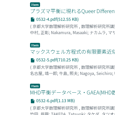
Item
プラズマ平衡に現れるQueer Differe
0532-4.pdf(512.55 KB)
(
京都大学数理解析研究所
,
数理解析研究所講
中村, 正彰
;
Nakamura, Masaaki
;
ナカムラ, マ
Item
マックスウェル方程式の有限要素近似
0532-5.pdf(710.25 KB)
(
京都大学数理解析研究所
,
数理解析研究所講
名古屋, 靖一郎
;
牛島, 照夫
;
Nagoya, Seichiro
;
Item
MHD平衡データベース・GAEA(MH
0532-6.pdf(1.13 MB)
(
京都大学数理解析研究所
,
数理解析研究所講
竹田, 辰興
;
TAKEDA, Tatsuoki
;
タケダ, タツオ