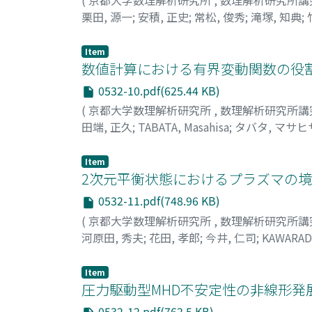
栗田, 源一
;
安積, 正史
;
常松, 俊秀
;
滝塚, 知典
;
Tatsuoki
;
クリタ, ゲンイチ
;
アズミ, マサフミ
Item
数値計算における有界変動関数の役割
0532-10.pdf(625.44 KB)
(
京都大学数理解析研究所
,
数理解析研究所講
田端, 正久
;
TABATA, Masahisa
;
タバタ, マサヒ
Item
2次元平衡状態におけるプラズマの境
0532-11.pdf(748.96 KB)
(
京都大学数理解析研究所
,
数理解析研究所講
河原田, 秀夫
;
花田, 孝郎
;
今井, 仁司
;
KAWARAD
イ, ヒトシ
Item
圧力駆動型MHD不安定性の非線形発展
0532-12.pdf(762.5 KB)