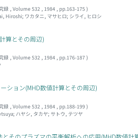
究録
,
Volume 532
,
1984
,
pp.163-175
)
ai, Hiroshi
;
ワカタニ, マサヒロ
;
シライ, ヒロシ
値計算とその周辺)
究録
,
Volume 532
,
1984
,
pp.176-187
)
ウ
ーション(MHD数値計算とその周辺)
究録
,
Volume 532
,
1984
,
pp.188-199
)
etsuya
;
ハヤシ, タカヤ
;
サトウ, テツヤ
とそのプラズマの平衡解析への応用(MHD数値計算