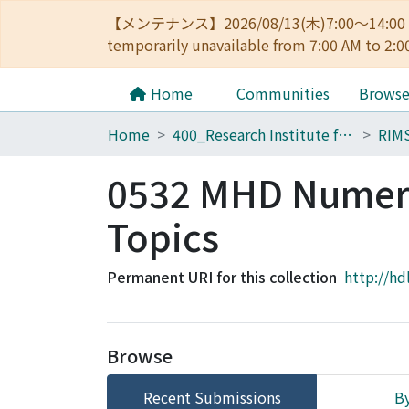
【メンテナンス】2026/08/13(木)7:00～14
temporarily unavailable from 7:00 AM to 2:0
Home
Communities
Brows
Home
400_Research Institute for Mathematical Sciences
RIM
0532 MHD Numeri
Topics
Permanent URI for this collection
http://hd
Browse
Recent Submissions
By