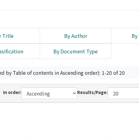
 Title
By Author
By 
ssification
By Document Type
ed by Table of contents in Ascending order): 1-20 of 20
In order:
Results/Page: