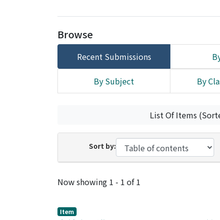
Browse
Recent Submissions
By
By Subject
By Cla
List Of Items (Sort
Sort by:
Recent Submissions
Now showing
1 - 1 of 1
Item