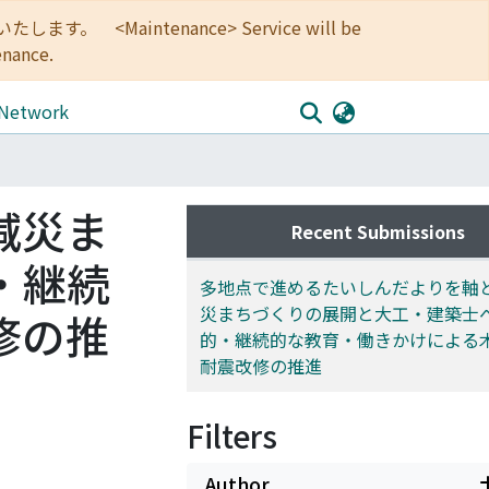
<Maintenance> Service will be
enance.
 Network
減災ま
Recent Submissions
・継続
多地点で進めるたいしんだよりを軸
災まちづくりの展開と大工・建築士
修の推
的・継続的な教育・働きかけによる
耐震改修の推進
Filters
Author