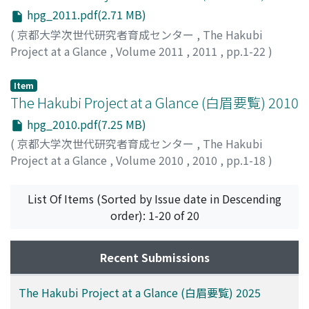
hpg_2011.pdf(2.71 MB)
(
京都大学次世代研究者育成センター
,
The Hakubi
Project at a Glance
,
Volume 2011
,
2011
,
pp.1-22
)
Item
The Hakubi Project at a Glance (白眉要覧) 2010
hpg_2010.pdf(7.25 MB)
(
京都大学次世代研究者育成センター
,
The Hakubi
Project at a Glance
,
Volume 2010
,
2010
,
pp.1-18
)
List Of Items (Sorted by Issue date in Descending
order): 1-20 of 20
Recent Submissions
The Hakubi Project at a Glance (白眉要覧) 2025