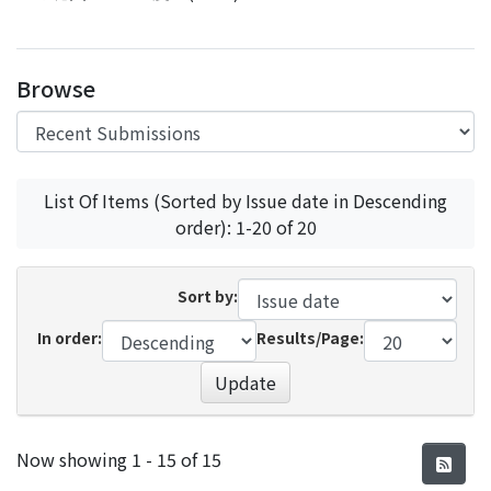
Browse
List Of Items (Sorted by Issue date in Descending
order): 1-20 of 20
Sort by:
In order:
Results/Page:
Update
Recent Submissions
Now showing
1 - 15 of 15