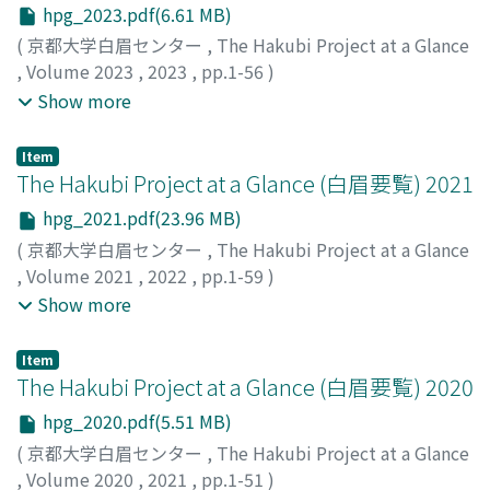
hpg_2023.pdf(6.61 MB)
(
京都大学白眉センター
,
The Hakubi Project at a Glance
,
Volume 2023
,
2023
,
pp.1-56
)
京都大学白眉センターPRワーキンググループ
;
PR Working
Show more
Group, The HAKUBI Center for Advanced Research,
Kyoto University
Item
The Hakubi Project at a Glance (白眉要覧) 2021
hpg_2021.pdf(23.96 MB)
(
京都大学白眉センター
,
The Hakubi Project at a Glance
,
Volume 2021
,
2022
,
pp.1-59
)
京都大学白眉センターPRワーキンググループ
;
PR Working
Show more
Group, the Hakubi Center for Advanced Research, Kyoto
University
Item
The Hakubi Project at a Glance (白眉要覧) 2020
hpg_2020.pdf(5.51 MB)
(
京都大学白眉センター
,
The Hakubi Project at a Glance
,
Volume 2020
,
2021
,
pp.1-51
)