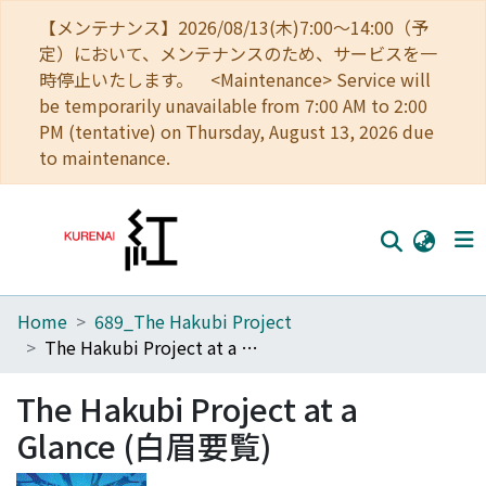
【メンテナンス】2026/08/13(木)7:00～14:00（予
定）において、メンテナンスのため、サービスを一
時停止いたします。 <Maintenance> Service will
be temporarily unavailable from 7:00 AM to 2:00
PM (tentative) on Thursday, August 13, 2026 due
to maintenance.
Home
689_The Hakubi Project
Home
The Hakubi Project at a Glance (白眉要覧)
Communities
The Hakubi Project at a
Browse
Glance (白眉要覧)
Download Ranking