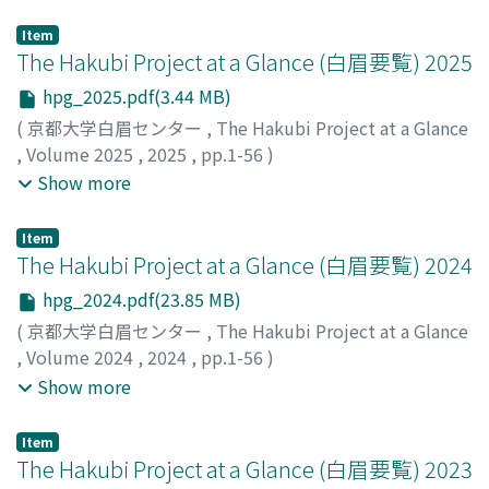
Item
The Hakubi Project at a Glance (白眉要覧) 2025
hpg_2025.pdf(3.44 MB)
(
京都大学白眉センター
,
The Hakubi Project at a Glance
,
Volume 2025
,
2025
,
pp.1-56
)
京都大学白眉センターPRワーキンググループ
;
PR Working
Show more
Group, The HAKUBI Center for Advanced Research,
Kyoto University
Item
The Hakubi Project at a Glance (白眉要覧) 2024
hpg_2024.pdf(23.85 MB)
(
京都大学白眉センター
,
The Hakubi Project at a Glance
,
Volume 2024
,
2024
,
pp.1-56
)
京都大学白眉センターPRワーキンググループ
;
PR Working
Show more
Group, The HAKUBI Center for Advanced Research,
Kyoto University
Item
The Hakubi Project at a Glance (白眉要覧) 2023