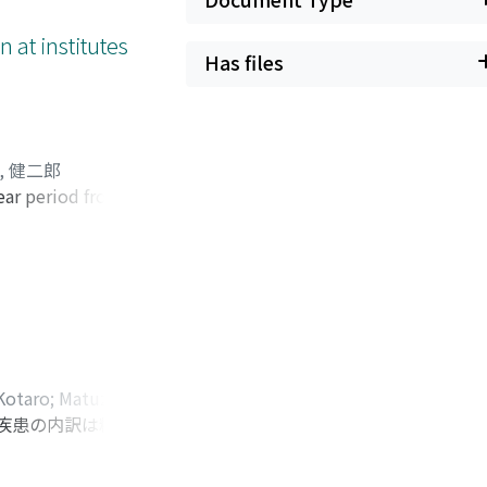
存率は高齢全摘除術で
, 血管疾患, 精神
 at institutes
Has files
は, PS・ASA
, 健二郎
year period from
ducting 20 or more
rameters and
my, preservation
subsequent urinary
th regard to
 in institutions
my, series of
Kotaro
;
Matuzaki,
nly a small
。疾患の内訳は精巣腫
;
Kubota,
瘍ともに初診時年齢, 既
かったが, その理由