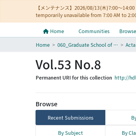
【メンテナンス】2026/08/13(木)7:00～14
temporarily unavailable from 7:00 AM to 2:0
Home
Communities
Brows
Home
060_Graduate School of Medicine
Acta
Vol.53 No.8
Permanent URI for this collection
http://hd
Browse
Recent Submissions
By
By Subject
By Cla