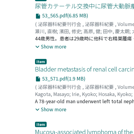
慮し, 右腎部分切除術が施行された。その結果
尿管カテーテル交換中に尿管大動脈
テロンが正常化した。現在, 1年経過で再発は
53_565.pdf(6.85 MB)
(
泌尿器科紀要刊行会
,
泌尿器科紀要
,
Volum
瀬川, 直樹
;
濱田, 修史
;
高原, 健
;
田中, 慶太朗
;
弘
44歳男性。患者は29歳時に他科で右精巣腫
;
勝岡, 洋治
;
Segawa, Naoki
;
Hamada, Syuji
Suzuki, Toshiaki
を留置された。今回, 尿管ステントの定期的交
;
Iwamoto, Yusaku
;
Tsuji, 
Show more
の結果, 尿管カテーテル交換操作が誘因となっ
行なわれた。術後は経過良好で, 現在, 紹介
Item
Bladder metastasis of renal cell carc
53_571.pdf(1.9 MB)
(
泌尿器科紀要刊行会
,
泌尿器科紀要
,
Volum
Kagota, Masayo
;
Irie, Kyoko
;
Hosaka, Kyoko
;
A 78-year-old man underwent left total neph
carcinoma (RCC) of clear cell subtype. Mul
Show more
introduced after the operation. Gross hematu
submucosal tumor in the bladder. Transuret
Item
metastasis from the RCC. Six months later, 
Mucosa-associated lymphoma of the bl