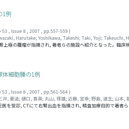
後10ヵ月経過現在, 再発および転移はみられず, 良好である。
の1例
e 53
,
Issue 8
,
2007
,
pp.557-559
)
wazaki, Harutake
;
Yoshikawa, Takeshi
;
Taki, Yoji
;
Takeuchi, 
左腎上極の腫瘤が指摘され, 著者らの施設ヘ紹介となった。臨床
に発生した左腎細胞癌が疑われた。腎部分切除術を行なった結果,
好であった。
球体細胞腫の1例
e 53
,
Issue 8
,
2007
,
pp.561-564
)
三井, 要造
;
樋口, 喜英
;
丸山, 琢雄
;
近藤, 宣幸
;
野島, 道生
;
山本, 
医を受診, CTにて右腎出血を指摘され, 精査加療目的で著者
ayumi
;
Hashimoto, Takahiko
;
Mitsui, Youzou
;
Higuchi, Yoshi
上昇, 低K血症, 血清レニン活性ならびにアルドステロンの上昇
Yamamoto, Shingo
;
Hirota, Seiichi
;
Shima, Hiroki
た。出血部に対し塞栓術を行なったところ, 術後, 腹部痛は消失
ていたが, 悪性腫瘍を完全に否定できず, 血圧コントロールが