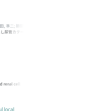
レニン値, アルドス
田, 準二
;
勝間田, 敬
来し尿管カテーテル
hara, Hironori
;
た。単純CTなど精査
o
;
Katsuoka, Yoji
閉鎖および腎瘻造設が
 renal cell
ng IFN-alpha was
ealed a
l diagnosis was
cases of metastasis
l local