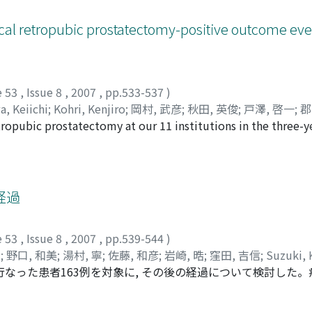
おける全生存率を観察期間中央値11.5ヵ月で検討すると, 全生
群に比べ, PSとASAスコアが有意に良好で, 術前に虚血性心疾患
ical retropubic prostatectomy-positive outcome even
た。以上, これらの結果より, 高齢膀胱癌患者における根治的摘除
施行可能であると考えられた。
e 53
,
Issue 8
,
2007
,
pp.533-537
)
, Keiichi
;
Kohri, Kenjiro
;
岡村, 武彦
;
秋田, 英俊
;
戸澤, 啓一
;
郡
tropubic prostatectomy at our 11 institutions in the three-
 per institution ranged from 1-36, with 5 institutions con
30 cases). Here we examined the differences in operation pa
Time for surgery, associated loss of blood, lymphadenecto
of indwelling catheters, post-operation complications, and 
経過
differences between the two groups of hospitals, except wi
iod to 'pad-free' was an average of more than 40 days longer
e 53
,
Issue 8
,
2007
,
pp.539-544
)
ns. From our experience with radical retropubic prostatecto
男
;
野口, 和美
;
湯村, 寧
;
佐藤, 和彦
;
岩崎, 晧
;
窪田, 吉信
;
Suzuki, 
ith such intervention performed by institutions undertaking o
行なった患者163例を対象に, その後の経過について検討した
chi, Kazumi
;
Yumura, Yasushi
;
Sato, Kazuhiko
;
Iwasaki, Akira
), 大腸癌5例(3.0%), その他が10例であった。精巣腫瘍, 造血器腫
。疾患別の保存精子の廃棄率は64.5～77.8%と大きな差はな