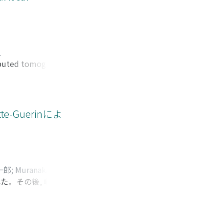
久
mputed tomography
al resection of the
mphoma of the
had a complete
he stomach.
e-Guerinによ
 the bladder as
ori (HP) infection
 tumor persisted.
currence or
一郎
;
Muranaka,
た。その後, 転居に
Taiji
;
Takagi,
。しかし術後, 3日
び抗酸菌培養の結果,
 治療開始5ヵ月にSSI