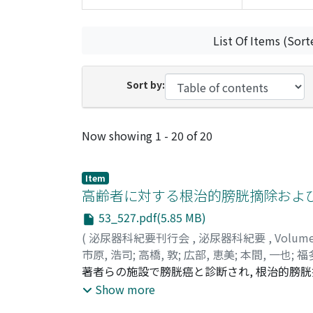
List Of Items (Sort
Sort by:
Recent Submissions
Now showing
1 - 20 of 20
Item
高齢者に対する根治的膀胱摘除およ
53_527.pdf(5.85 MB)
(
泌尿器科紀要刊行会
,
泌尿器科紀要
,
Volum
市原, 浩司
;
高橋, 敦
;
広部, 恵美
;
本間, 一也
;
福
Megumi
著者らの施設で膀胱癌と診断され, 根治的膀胱
;
Honma, Ichiya
;
Fukuta, Fumimasa
;
その術後の早期合併症発生率について, 同手術
Show more
率は高齢摘除群で34%, 非高齢群で16%と