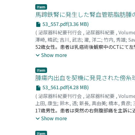
胃GISTを合併した右副腎腺腫と診断され, 術
Item
馬蹄鉄腎に発生した腎血管筋脂肪腫
53_557.pdf(3.36 MB)
(
泌尿器科紀要刊行会
,
泌尿器科紀要
,
Volum
澤崎, 晴武
;
吉川, 武志
;
瀧, 洋二
;
竹内, 秀雄
;
Sa
52歳女性。患者は乳癌術後観察中のCTにて
認められず, 腹部CT・MRIにより馬蹄鉄腎
Show more
は腎血管筋脂肪腫と診断され, 術後は経過良
Item
腫瘍内出血を契機に発見された傍糸
53_561.pdf(4.28 MB)
(
泌尿器科紀要刊行会
,
泌尿器科紀要
,
Volum
上田, 康生
;
鈴木, 透
;
新長, 真由美
;
橋本, 貴彦
;
博基
17歳男性。患者は突然の右側腹部痛を主訴に近
;
Ueda, Yasuo
;
Suzuki, Toru
;
Shincho, M
Takuo
った。入院時, 血圧の上昇および炎症反応の軽度
;
Kondou, Nobuyuki
;
Nojima, Michio
;
Show more
MRI・血管造影検査にて腎腫瘍内出血と診断され
服にて安定した。以後, 外来にて経過観察とし
Item