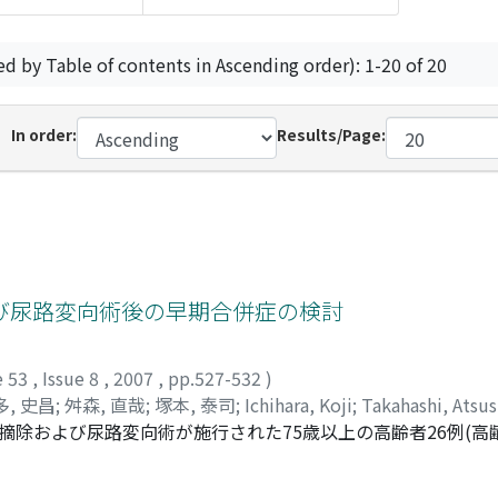
ed by Table of contents in Ascending order): 1-20 of 20
In order:
Results/Page:
び尿路変向術後の早期合併症の検討
e 53
,
Issue 8
,
2007
,
pp.527-532
)
多, 史昌
;
舛森, 直哉
;
塚本, 泰司
;
Ichihara, Koji
;
Takahashi, Atsus
摘除および尿路変向術が施行された75歳以上の高齢者26例(高齢
Masumori, Naoya
;
Tsukamoto, Taiji
を行なった75歳未満の170例(非高齢群)と比較検討した。1)
有意差を認めず, 手術時間・出血量も両群間で大差なかった。2)