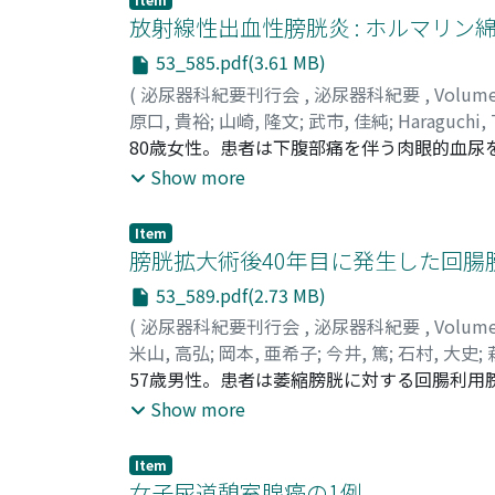
は治癒が得られた。
放射線性出血性膀胱炎 : ホルマリ
53_585.pdf(3.61 MB)
(
泌尿器科紀要刊行会
,
泌尿器科紀要
,
Volum
原口, 貴裕
;
山崎, 隆文
;
武市, 佳純
;
Haraguchi, 
80歳女性。患者は下腹部痛を伴う肉眼的血尿
受診時, 膀胱タンポナーデを呈しており, 膀
Show more
感染症とDICの合併を認めたため, 尿道カテ
断された。薬物療法を行ない尿路感染とDICは
Item
ス膀胱内注入療法を試みるも無効であった。そ
膀胱拡大術後40年目に発生した回腸
功した。
53_589.pdf(2.73 MB)
(
泌尿器科紀要刊行会
,
泌尿器科紀要
,
Volum
米山, 高弘
;
岡本, 亜希子
;
今井, 篤
;
石村, 大史
;
Akiko
57歳男性。患者は萎縮膀胱に対する回腸利用
;
Imai, Atsushi
;
Ishimura, Hirofumi
;
Hag
Chikara
なった。所見により膀胱拡大術後に発生した回
Show more
された。その結果, 病理組織学的にはPoorly dif
TXL, CDDPによる化学療法を2コース行な
Item
女子尿道憩室腺癌の1例