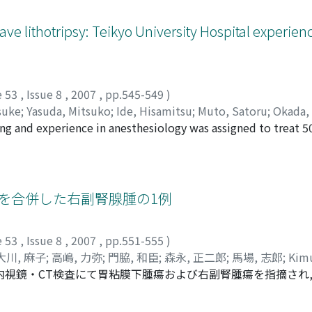
造精能の回復が多く, 造血器腫瘍では死亡例が多かったが, それぞ
実際に凍結保存精子を使用した症例は6例(3.4%)で, うち3
ve lithotripsy: Teikyo University Hospital experien
での凍結保存期間は3ヵ月が2例, 4, 9, 11, 12年が各1例で,
認めたのみで, 出産に至った症例はない。尚, 精子凍結保存後3
復し自然妊娠している。
e 53
,
Issue 8
,
2007
,
pp.545-549
)
suke
;
Yasuda, Mitsuko
;
Ide, Hisamitsu
;
Muto, Satoru
;
Okada, 
ning and experience in anesthesiology was assigned to treat 5
 弥子
;
井手, 久満
;
武藤, 智
;
岡田, 弘
;
堀江, 重郎
 using the Dornier Compact Delta lithotripter under general 
ne location, stone size, shockwave use, stone-free rate, and
r Compact Delta lithotripter. Among renal stones, 73% were i
r, 10% in the middle, and 30% in the lower ureter. Diamete
or(GIST)を合併した右副腎腺腫の1例
 of shocks was 3, 471 at a mean power setting of 5. The ston
tones this reached 99%. The efficiency quotient was calculat
e 53
,
Issue 8
,
2007
,
pp.551-555
)
hric hematoma requiring 3 units of transfusion. With a succ
大川, 麻子
;
高嶋, 力弥
;
門脇, 和臣
;
森永, 正二郎
;
馬場, 志郎
;
Kimu
the Dornier Compact Delta lithotripter represents a feasible 
内視鏡・CT検査にて胃粘膜下腫瘍および右副腎腫瘍を指摘され,
wa, Asako
;
Takashima, Rikiya
;
Kadowaki, Kazuomi
;
Morinaga,
rd generation machines the lithotripsy under anesthesia can i
, 腹部MRIおよび131I-アドステロールシンチグラフィーに
鏡下に胃部分切除および右副腎摘除術が行なわれた。その結果, 病