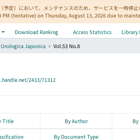
:00（予定）において、メンテナンスのため、サービスを一時停止いたします。 
0 PM (tentative) on Thursday, August 13, 2026 due to maint
e
Download Ranking
Access Statistics
Library
 Urologica Japonica
Vol.53 No.8
l.handle.net/2433/71312
 Title
By Author
By 
ssification
By Document Type