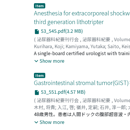
は疾患により異なり, 精巣腫瘍では化学療法後の
Item
者は現在でも精子凍結保存の継続を希望していた。
Anesthesia for extracorporeal shockwa
は造血器腫瘍, 1例がその他の癌であった。精子使用ま
third generation lithotripter
施行したが, 現在のところ妊娠を1例(流産)に
53_545.pdf(3.2 MB)
用した例のうち1例は, その後, 造精能が回
(
泌尿器科紀要刊行会
,
泌尿器科紀要
,
Volum
Kurihara, Koji
;
Kamiyama, Yutaka
;
Saito, Kei
Shigeo
A single-board certified urologist with trai
;
栗原, 浩司
;
上山, 裕
;
斉藤, 恵介
;
安田,
with renal stones, 317 with ureteral stones)
Show more
anesthesia. Data were obtained regarding sto
all, 502 stones were treated with the Dornie
Item
Among ureteral stones, 60% were in the uppe
Gastrointestinal stromal tum
stones were less than 1 cm. The mean number
53_551.pdf(4.57 MB)
renal stones was 71.5%, while for ureteral s
(
泌尿器科紀要刊行会
,
泌尿器科紀要
,
Volum
patient with a renal stone developed perinep
木村, 将貴
;
入江, 啓
;
嶺井, 定嗣
;
石井, 淳一郎
;
than that reported for other lithotripters, 
Akira
48歳男性。患者は人間ドックの腹部超音波・
;
Minei, Sadatsugu
;
Ishii, Junichiro
;
Oka
urolithiasis. We stress that even in the thi
Shiro
介となった。臨床検査では異常所見は認められず
Show more
treatment efficacy.
(GIST)と右副腎腫瘍の合併を考え, 体腔