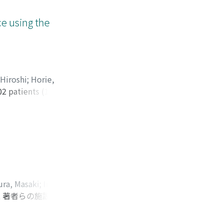
れ22, 33%の患
例は精巣腫瘍, 2例
ce using the
 AIHやICSIなどを
ヵ月で凍結精子を使
Hiroshi
;
Horie,
02 patients (185
or epidural
 complications. In
n the renal pelvis.
rs of 61.8% of
e-free rate for
ed as 0.65. One
ess rate higher
ra, Masaki
;
Irie,
treatment for
 著者らの施設へ紹
 Shojiro
;
Baba,
mprove the
て胃粘膜下腫瘍
理組織学的に本症例は