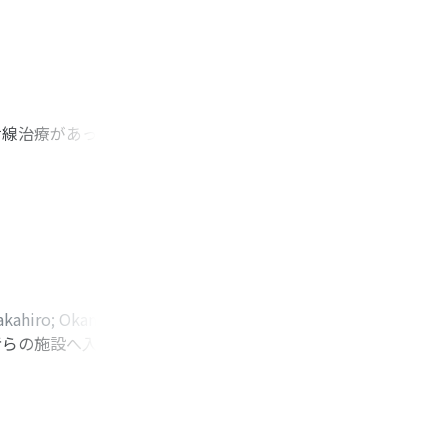
射線治療があった。
い, 止血した。尿路
にて放射性膀胱炎と診
返し, マーロック
ところ, 止血に成
akahiro
;
Okamoto,
者らの施設へ入院と
shi
;
Ohyama,
皮膚瘻造設術が施行
転移が確認された。術後,
ヵ月で癌死した。