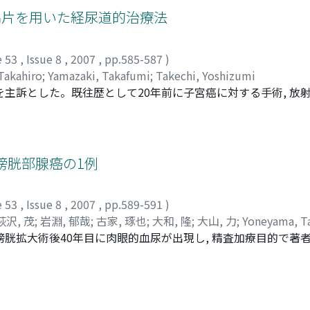
ン綿片を用いた経尿道的治療法
e 53
,
Issue 8
,
2007
,
pp.585-587
)
Takahiro
;
Yamazaki, Takafumi
;
Takechi, Yoshizumi
を主訴とした。既往歴として20年前に子宮癌に対する手術, 放
胱鏡下に多量の凝血塊を除去後, 静脈性出血に対し電気凝固を行な
ーテル留置の上, 同日入院となり, 尿細胞診および膀胱粘膜生検
速やかに改善したが, 肉眼的血尿および膀胱タンポナーデを繰り
のため, 膀胱鏡下にホルマリンを浸した綿片を膀胱壁に貼付した
膀胱部腺癌の1例
e 53
,
Issue 8
,
2007
,
pp.589-591
)
萩沢, 茂
;
岩淵, 郁哉
;
古家, 琢也
;
大和, 隆
;
大山, 力
;
Yoneyama, T
膀胱拡大術後40年目に肉眼的血尿が出現し, 精査加療目的で著
isawa, Shigeru
;
Iwabuchi, Ikuya
;
Koie, Takuya
;
Yamato, Taka
腸膀胱部腺癌と診断され, 回腸膀胱部分切除術および右尿管
ferentiated adenocarcinomaで, 左外腸骨リンパ節には
われたがが, リンパ節転移の増大がみられ, 患者は最終的に術後6