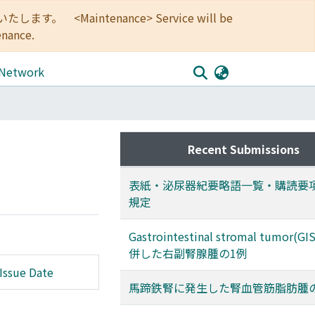
<Maintenance> Service will be
enance.
 Network
Recent Submissions
表紙・泌尿器紀要略語一覧・購読要
規定
Gastrointestinal stromal tumor(
併した右副腎腺腫の1例
Issue Date
馬蹄鉄腎に発生した腎血管筋脂肪腫