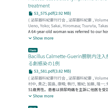
of RCC to the bladder, including our case, h
treatment
53_575.pdf(2.92 MB)
(
泌尿器科紀要刊行会
,
泌尿器科紀要
,
Volum
Ueno, Yoko
;
Sakai, Hiromasa
;
Tsuruta, Takas
A 64-year-old woman was referred to our h
and magnetic resonance imaging revealed a d
Show more
bladder tumor was performed. Histopatholo
mucosa-associated lymphoid tissue MALT typ
Item
response. Nineteen months later, gastrointe
Bacillus Calmette-Guerin膀
Histopathological examination of biopsy sp
る創感染の1例
they showed identical IgH gene rearrangemen
53_581.pdf(3.82 MB)
in the gastric mucosal biopsy specimens, th
After radiotherapy, the stomach tumor disap
(
泌尿器科紀要刊行会
,
泌尿器科紀要
,
Volum
relapse.
村中, 貴之
;
国島, 康晴
;
執行, 雅紀
;
加藤, 隆一
;
Takashi
51歳男性。患者は排尿時痛を主訴に他医を受診,
;
Kunishima, Yasuharu
;
Shigyo, Masan
Yoshio
より, 著者らの施設へ外来受診となり, 経過観
;
Seki, Masaaki
;
Toida, Ichiro
Show more
目に術後創部感染(SSI)が出現し, 保存的治
BCG(Tokyo 172株)によるSSIの確定診断に至り
Item