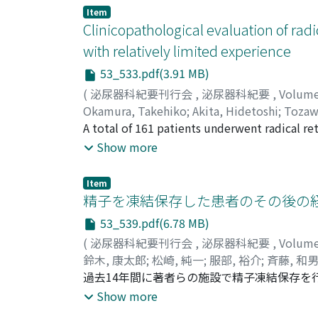
を除いた高齢摘除群, 高齢非摘除群各24例に
Item
有意に良好であった。3)高齢摘除群は高齢非摘除
Clinicopathological evaluation of rad
疾患などを合併している症例が少ない傾向にあっ
with relatively limited experience
スコアの良い適切な症例を選択すれば安全に
53_533.pdf(3.91 MB)
(
泌尿器科紀要刊行会
,
泌尿器科紀要
,
Volum
Okamura, Takehiko
;
Akita, Hidetoshi
;
Tozawa
A total of 161 patients underwent radical re
January 2001 to December 2003. The numbers
Show more
(131 cases), and 6 performing less than 15 (
patient outcome between these two groups. 
Item
of neurovascular bundles, time for removal 
精子を凍結保存した患者のその後の
incontinence, were assessed. There were no 
53_539.pdf(6.78 MB)
surgery time and incontinence, where the per
(
泌尿器科紀要刊行会
,
泌尿器科紀要
,
Volum
undertaking only a small number of operatio
鈴木, 康太郎
;
松崎, 純一
;
服部, 裕介
;
斉藤, 和
hospitals, there is no reduction in safety w
Junichi
過去14年間に著者らの施設で精子凍結保存を
;
Hattori, Yusuke
;
Saito, Kazuo
;
Nogu
number of operations.
Yoshinobu
瘍72例(44.2%), 造血器腫瘍76例(46.6%
Show more
婚率, 実子の有無についての差はみられなかった