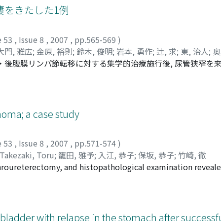
, 病理組織学的に傍糸球体細胞腫であり, 術後は血圧および血清
瘻をきたした1例
みられず, 良好である。
e 53
,
Issue 8
,
2007
,
pp.565-569
)
大門, 雅広
;
金原, 裕則
;
鈴木, 俊明
;
岩本, 勇作
;
辻, 求
;
東, 治人
;
奥
瘍・後腹膜リンパ節転移に対する集学的治療施行後, 尿管狭窄を
;
Takahara, Kiyoshi
;
Tanaka, Keitaro
;
Daimon, Masahiro
;
Kane
換中に肉眼的血尿, 貧血が出現し, 著者らの施設へ受診となっ
Motomu
;
Azuma, Haruhito
;
Okuda, Junji
;
Katsumata, Takahir
たDJカテーテルによる尿管大動脈瘻と診断され, 瘻孔の縫合
先クリニックにて経過観察中である。
inoma; a case study
e 53
,
Issue 8
,
2007
,
pp.571-574
)
Takezaki, Toru
;
籠田, 雅予
;
入江, 恭子
;
保坂, 恭子
;
竹崎, 徹
roureterectomy, and histopathological examination revealed
tiple lung metastases were observed, and immunotherapy usi
ria was seen 1 year after the operation, and cystoscopy rev
hral resection of the tumor was performed, and pathologica
he died because of multiple metastases of the tumor. Thirty 
adder with relapse in the stomach after successfu