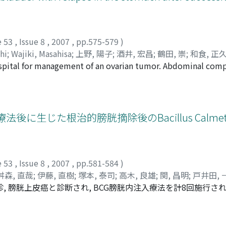
ave been reported in Japan.
e 53
,
Issue 8
,
2007
,
pp.575-579
)
hi
;
Wajiki, Masahisa
;
上野, 陽子
;
酒井, 宏昌
;
鶴田, 崇
;
和食, 正
ospital for management of an ovarian tumor. Abdominal co
ermatoid cyst of the ovary and a bladder tumor. Transurethr
gical examination of the tumor revealed non-Hodgkin's ly
e. The patient received radiotherapy for the bladder and 
stinal endosopy revealed the presence of a mass lesion in t
胱内注入療法後に生じた根治的膀胱摘除後のBacillus Calmett
ecimens from this tumor indicated the same tumor as that in
t. Because of the detection of evidence of Helicobacter pyl
e patient was administered HP eradication therapy, but, the
peared. Since then she remains without evidence of local re
e 53
,
Issue 8
,
2007
,
pp.581-584
)
舛森, 直哉
;
伊藤, 直樹
;
塚本, 泰司
;
高木, 良雄
;
関, 昌明
;
戸井田, 
 膀胱上皮癌と診断され, BCG膀胱内注入療法を計8回施行され
ori
;
Kato, Ryuichi
;
Masumori, Naoya
;
Ito, Naoki
;
Tsukamoto, 
察となったが, 膀胱癌再発を認め, 根治的膀胱摘除術が施行された
療が行なわれたが, 治癒は遷延した。以後, 病理組織学的検査およ
, Isoniazid, Rifampicinによる抗結核療法を開始したところ,