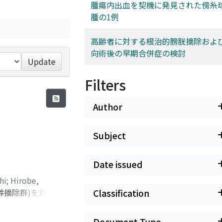
腫瘍内出血を契機に発見された傍糸
腫の1例
高齢者に対する根治的膀胱摘除およ
向術後の早期合併症の検討
Update
Filters
Author
Subject
Date issued
hi
;
Hirobe,
摘除群)を対象に,
Classification
術後早期合併症の発生
遠隔転移を有する症例
Document Type