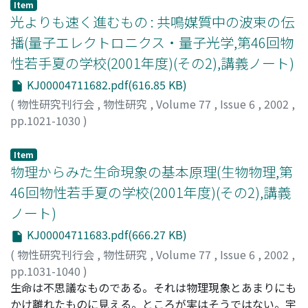
Item
光よりも速く進むもの : 共鳴媒質中の波束の伝
播(量子エレクトロニクス・量子光学,第46回物
性若手夏の学校(2001年度)(その2),講義ノート)
KJ00004711682.pdf(616.85 KB)
(
物性研究刊行会
,
物性研究
,
Volume 77
,
Issue 6
,
2002
,
pp.1021-1030
)
冨田, 誠
;
Tomita, Makoto
;
トミタ, マコト
Item
物理からみた生命現象の基本原理(生物物理,第
46回物性若手夏の学校(2001年度)(その2),講義
ノート)
KJ00004711683.pdf(666.27 KB)
(
物性研究刊行会
,
物性研究
,
Volume 77
,
Issue 6
,
2002
,
pp.1031-1040
)
垣谷, 俊昭
生命は不思議なものである。それは物理現象とあまりにも
;
Kakitani, Toshiaki
;
カキタニ, トシアキ
かけ離れたものに見える。ところが実はそうではない。宇