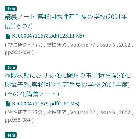
Item
講義ノート 第46回物性若手夏の学校(2001年
度)(その2)
KJ00004711678.pdf(123.11 KB)
(
物性研究刊行会
,
物性研究
,
Volume 77
,
Issue 6
,
2002
,
pp.953-954
)
Item
極限状態における強相関系の電子物性論(強相
関電子系,第46回物性若手夏の学校(2001年度)
(その2),講義ノート)
KJ00004711679.pdf(1.61 MB)
(
物性研究刊行会
,
物性研究
,
Volume 77
,
Issue 6
,
2002
,
pp.955-984
)
巨海, 玄道
;
Omi, Gendo
;
オオミ, ゲンドウ
Item