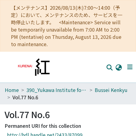
【メンテナンス】2026/08/13(木)7:00～14:00（予
定）において、メンテナンスのため、サービスを一
時停止いたします。 <Maintenance> Service will
be temporarily unavailable from 7:00 AM to 2:00
PM (tentative) on Thursday, August 13, 2026 due
to maintenance.
Home
390_Yukawa Institute for Theoretical Physics
Bussei Kenkyu
Home
Vol.77 No.6
Communities
Vol.77 No.6
Browse
Permanent URI for this collection
Download Ranking
http://hdl.handle.net/2433/87099