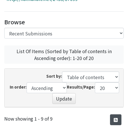
Access Statistics
Library Network
Browse
List Of Items (Sorted by Table of contents in
Ascending order): 1-20 of 20
Sort by:
In order:
Results/Page:
Update
Recent Submissions
Now showing
1 - 9 of 9