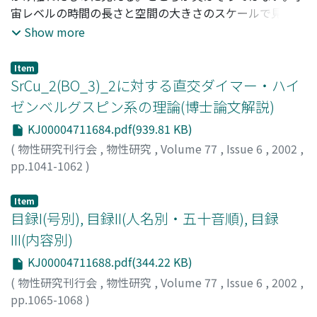
宙レベルの時間の長さと空間の大きさのスケールで見れ
ば、生命現象も物質の多様な運動形態の一つに過ぎないこ
Show more
とがわかる。そのような視点は人類が地球規模の活動をは
じめた現代にとって、学問的にも社会的にも非常に重要で
Item
ある。本講演では、そのような視点とは具体的に何なの
SrCu_2(BO_3)_2に対する直交ダイマー・ハイ
か、その視点からどのような問題意識が成り立ちうるの
ゼンベルグスピン系の理論(博士論文解説)
か、また、物理学はそこでどのように貢献し発展しうるの
KJ00004711684.pdf(939.81 KB)
かなどについてお話する。
(
物性研究刊行会
,
物性研究
,
Volume 77
,
Issue 6
,
2002
,
pp.1041-1062
)
宮原, 慎
;
Miyahara, Shin
;
ミヤハラ, シン
Item
目録I(号別), 目録II(人名別・五十音順), 目録
III(内容別)
KJ00004711688.pdf(344.22 KB)
(
物性研究刊行会
,
物性研究
,
Volume 77
,
Issue 6
,
2002
,
pp.1065-1068
)