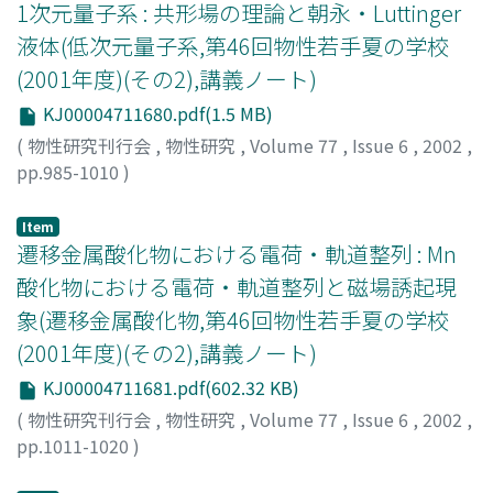
1次元量子系 : 共形場の理論と朝永・Luttinger
液体(低次元量子系,第46回物性若手夏の学校
(2001年度)(その2),講義ノート)
KJ00004711680.pdf(1.5 MB)
(
物性研究刊行会
,
物性研究
,
Volume 77
,
Issue 6
,
2002
,
pp.985-1010
)
川上, 則雄
;
Kawakami, Norio
;
カワカミ, ノリオ
Item
遷移金属酸化物における電荷・軌道整列 : Mn
酸化物における電荷・軌道整列と磁場誘起現
象(遷移金属酸化物,第46回物性若手夏の学校
(2001年度)(その2),講義ノート)
KJ00004711681.pdf(602.32 KB)
(
物性研究刊行会
,
物性研究
,
Volume 77
,
Issue 6
,
2002
,
pp.1011-1020
)
富岡, 泰秀
;
Tomioka, Yasuhide
;
トミオカ, ヤスヒデ