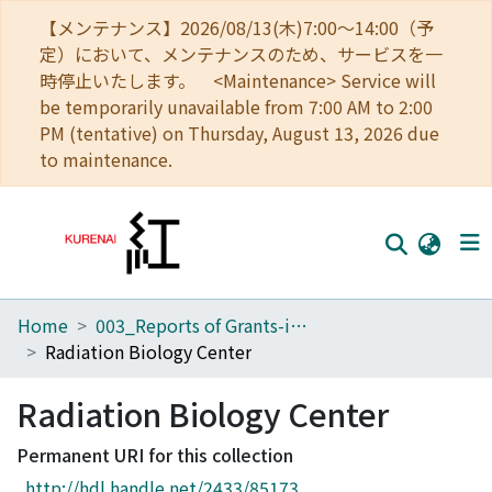
【メンテナンス】2026/08/13(木)7:00～14:00（予
定）において、メンテナンスのため、サービスを一
時停止いたします。 <Maintenance> Service will
be temporarily unavailable from 7:00 AM to 2:00
PM (tentative) on Thursday, August 13, 2026 due
to maintenance.
Home
003_Reports of Grants-in-Aid for Scientific Research
Home
Radiation Biology Center
Communities
Radiation Biology Center
Browse
Permanent URI for this collection
Download Ranking
http://hdl.handle.net/2433/85173