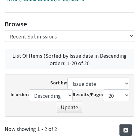
Access Statistics
Library Network
Browse
List Of Items (Sorted by Issue date in Descending
order): 1-20 of 20
Sort by:
In order:
Results/Page:
Update
Recent Submissions
Now showing
1 - 2 of 2