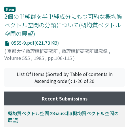
笠井, 伸一
;
Kasai, Shin-ichi
;
カサイ, シンイチ
Item
2個の単純群を半単純成分にもつ可約な概均質
ベクトル空間の分類について(概均質ベクトル
空間の展望)
0555-9.pdf(621.73 KB)
(
京都大学数理解析研究所
,
数理解析研究所講究録
,
Volume 555
,
1985
,
pp.106-115
)
犬塚, 晶明
;
Inuzuka, Masaaki
;
イヌヅカ, マサアキ
List Of Items (Sorted by Table of contents in
Ascending order): 1-20 of 20
Recent Submissions
概均質ベクトル空間のGauss和(概均質ベクトル空間の
展望)