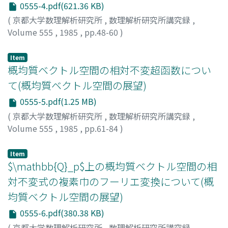
0555-4.pdf(621.36 KB)
(
京都大学数理解析研究所
,
数理解析研究所講究録
,
Volume 555
,
1985
,
pp.48-60
)
佐藤, 文広
;
Sato, Fumihiro
;
サトウ, フミヒロ
Item
概均質ベクトル空間の相対不変超函数につい
て(概均質ベクトル空間の展望)
0555-5.pdf(1.25 MB)
(
京都大学数理解析研究所
,
数理解析研究所講究録
,
Volume 555
,
1985
,
pp.61-84
)
室, 政和
;
Muro, Masakazu
;
ムロ, マサカズ
Item
$\mathbb{Q}_p$上の概均質ベクトル空間の相
対不変式の複素巾のフーリエ変換について(概
均質ベクトル空間の展望)
0555-6.pdf(380.38 KB)
(
京都大学数理解析研究所
,
数理解析研究所講究録
,