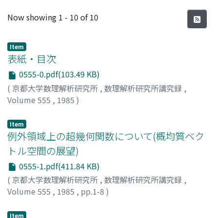
Recent Submissions
Now showing
1 - 10 of 10
Item
表紙・目次
0555-0.pdf(103.49 KB)
(
京都大学数理解析研究所
,
数理解析研究所講究録
,
Volume 555
,
1985
)
Item
例外領域上の超幾何関数について(概均質ベク
トル空間の展望)
0555-1.pdf(411.84 KB)
(
京都大学数理解析研究所
,
数理解析研究所講究録
,
Volume 555
,
1985
,
pp.1-8
)
長岡, 昇勇
;
Nagaoka, Shoyu
;
ナガオカ, ショウユウ
Item