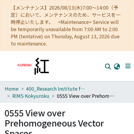
【メンテナンス】2026/08/13(木)7:00～14:00（予
定）において、メンテナンスのため、サービスを一
時停止いたします。 <Maintenance> Service will
be temporarily unavailable from 7:00 AM to 2:00
PM (tentative) on Thursday, August 13, 2026 due
to maintenance.
Home
400_Research Institute for Mathematical Sciences
Home
RIMS Kokyuroku
0555 View over Prehomogeneous Vector Spaces
Communities
0555 View over
Browse
Prehomogeneous Vector
Download Ranking
Spaces