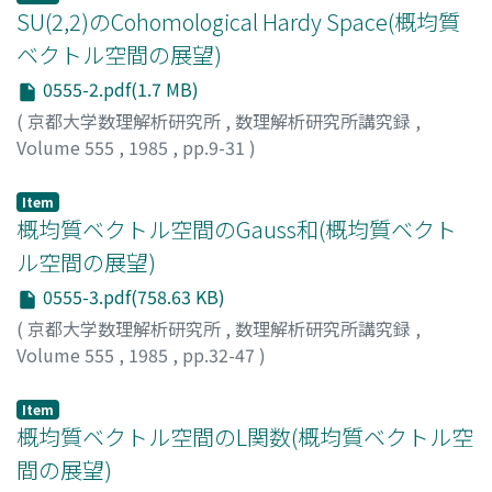
SU(2,2)のCohomological Hardy Space(概均質
ベクトル空間の展望)
0555-2.pdf(1.7 MB)
(
京都大学数理解析研究所
,
数理解析研究所講究録
,
Volume 555
,
1985
,
pp.9-31
)
松本, 久義
;
Matumoto, Hisayosi
;
マツモト, ヒサヨシ
Item
概均質ベクトル空間のGauss和(概均質ベクト
ル空間の展望)
0555-3.pdf(758.63 KB)
(
京都大学数理解析研究所
,
数理解析研究所講究録
,
Volume 555
,
1985
,
pp.32-47
)
川中, 宣明
;
行者, 明彦
;
Kawanaka, Noriaki
;
Gyoja, Akihiko
;
カワナカ, ノリアキ
;
ギョウジャ, アキヒコ
Item
概均質ベクトル空間のL関数(概均質ベクトル空
間の展望)