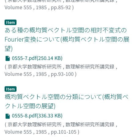
Volume 555
,
1985
,
pp.85-92
)
村上, 順
;
Murakami, Jun
;
ムラカミ, ジュン
Item
ある種の概均質ベクトル空間の相対不変式の
Fourier変換について(概均質ベクトル空間の展
望)
0555-7.pdf(250.14 KB)
(
京都大学数理解析研究所
,
数理解析研究所講究録
,
Volume 555
,
1985
,
pp.93-100
)
寺西, 鎮男
;
Teranishi, Yasuo
;
テラニシ, ヤスオ
Item
概均質ベクトル空間の分類について(概均質ベ
クトル空間の展望)
0555-8.pdf(336.33 KB)
(
京都大学数理解析研究所
,
数理解析研究所講究録
,
Volume 555
,
1985
,
pp.101-105
)