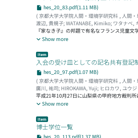
にいたるまでの宇都宮の思想と行動に焦点をあ
hes_20_83.pdf(1.11 MB)
後における彼の思想的立場, とりわけ戦後経
(
京都大学大学院人間・環境学研究科
,
人間・
渡辺, 貴規子
;
WATANABE, Kimiko
;
ワタナベ, 
『家なき子』の邦題で有名なフランス児童文学作品, 
題で初めて翻訳し, 明治36年に出版された. Sa
Show more
はこの問いについて, この作品が「家庭小説」
して検討する. 五来は道徳を含む小説で読者
Item
徳, 特に親子道徳が含まれたと考えられる. 
入会の受け皿としての記名共有登記
成を目指す教育が評価された. その一方で『未
hes_20_97.pdf(1.07 MB)
恩の観念も付加された. 五来は当時の日本の社
(
京都大学大学院人間・環境学研究科
,
人間・
個人主義を基本としつつ, 当時の日本の「家
廣川, 祐司
;
HIROKAWA, Yuji
;
ヒロカワ, ユウジ
平成21年10月27日に山梨県の甲府地方裁判
争事案は一般・産業廃棄物管理型最終処分場の建
Show more
である. 建設予定地の一部にはK集落(K組)
る. そのため, 建設を推進する賛成派住民が
Item
記名共有によって登記されている土地である.
博士学位一覧
事例を検証することによって, 記名共有登記
hes_20_113.pdf(1.37 MB)