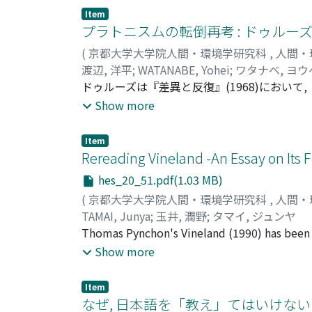
象徴している点を示した. 第二章では, この
Item
びとを執りなす仲裁者として信仰された点を指摘
プラトニスムの転倒再考 : ドゥルー
ストの矢を受けて倒れている人びとがいるもの
(
京都大学大学院人間・環境学研究科
,
人間・
の<<慈悲の聖母>>図像には, 慈悲が信仰を
渡辺, 洋平
;
WATANABE, Yohei
;
ワタナベ, ヨウ
ドゥルーズは『差異と反復』(1968)におい
取りも直さず, 自らの哲学がプラトニスムを転
Show more
トンにとっては排除すべき対象だった「シミュ
範な意義を持っているように思われる. 本論文
Item
広範な領域へと開くことを試みる. ドゥルーズ
Rereading Vineland -An Essay on Its 
り出す思想である. 「プラトニスムの転倒」と
hes_20_51.pdf(1.03 MB)
なるものとしての倫理的なあり方が目指されるこ
(
京都大学大学院人間・環境学研究科
,
人間・
たな共生へ, さらには世界の新たな形成へと向
TAMAI, Junya
;
玉井, 潤野
;
タマイ, ジュンヤ
Thomas Pynchon's Vineland (1990) has been gen
events in the history of the United States. 
Show more
narrative, such as, for instance, "Why is the
the reunion of the main character and her mot
Item
the figural dimensions of the novel's language
なぜ, 日本語を「教え」てはいけない