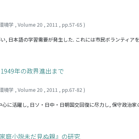
ed, such as "dog, " "tree, " and "car." The interrelationship
ure narrative of the novel. The significance of this structur
nstrate that Vineland has its own internal structure indepen
環境学
,
Volume 20
,
2011
,
pp.57-65
)
に伴い, 日本語の学習需要が発生した. これには市民ボランティ
動には非対称的な「教える−教えられる」関係が働いていると指摘
判言説の背景と構造を考察する. 分析の結果, 「教える−教え
考慮に入れておらず, 「教える−教えられる」関係を解消するよ
」者と「教えられる」者の主体性を尊重し, その両者が合意に至
1949年の政界進出まで
こそが, 「教える−教えられる」関係に対する批判にもまさり
環境学
,
Volume 20
,
2011
,
pp.67-82
)
を中心に活躍し, 日ソ・日中・日朝国交回復に尽力し, 保守政治
前に日本共産党に加入し, 「転向」をへて, 企業を営みながら官
想家でもあった. このように日本の知識人の「政治」や「社会主
て, 従来日本では, 一次資料にもとづく充分な検討がなされて
な追及は不充分である. こうした研究状況を踏まえ, 本稿は戦後か
『家庭小説未だ見ぬ親』の研究