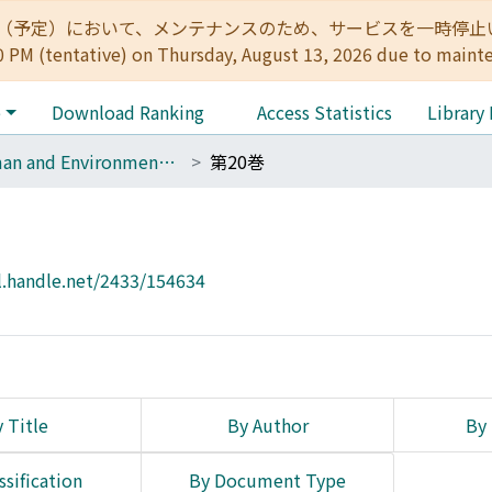
:00（予定）において、メンテナンスのため、サービスを一時停止いたします。 
0 PM (tentative) on Thursday, August 13, 2026 due to maint
e
Download Ranking
Access Statistics
Library
Human and Environmental Studies
第20巻
l.handle.net/2433/154634
 Title
By Author
By 
ssification
By Document Type