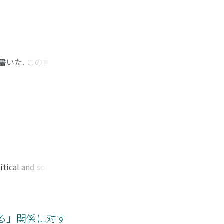
が神やキリストへ人
, マントの外側でペ
た. ペスト流行期
書いた. この言葉は
指したのは, プラ
転倒」は, より広
放することで, より
 この世界に善悪を作
こでは, 道徳とは異
通じて, 自然との新
tical and social
 in the novel's
o him?" and "Why is
 issues in terms of
the structure of the
れる」関係に対す