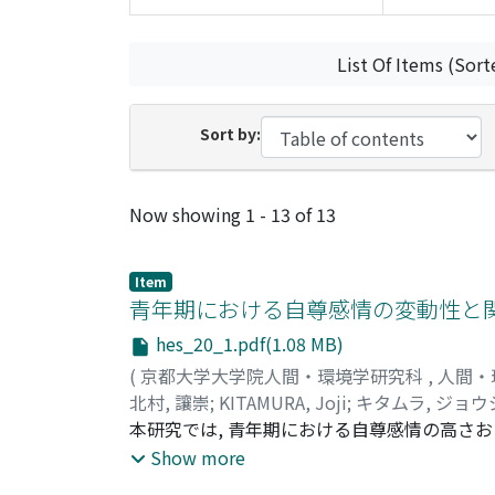
List Of Items (Sort
Sort by:
Recent Submissions
Now showing
1 - 13 of 13
Item
青年期における自尊感情の変動性と
hes_20_1.pdf(1.08 MB)
(
京都大学大学院人間・環境学研究科
,
人間・
北村, 讓崇
;
KITAMURA, Joji
;
キタムラ, ジョウ
本研究では, 青年期における自尊感情の高さお
名の大学生を対象に質問紙調査を実施し, 自尊感
Show more
た第1調査の参加者のうち68名の大学生を対象