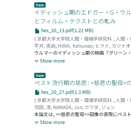
を調べた(調査2). その結果, 自尊感情の高さ
Item
自分の弱さを隠そうと演技をする者ほど安定し
イディッシュ期のエドガー・G・ウルマー
あった.
とフィルム・テクストとの軋み
hes_20_13.pdf(1.22 MB)
(
京都大学大学院人間・環境学研究科
,
人間・
平井, 克尚
;
HIRAI, Katsunao
;
ヒライ, カツナオ
ウルマーのイディッシュ期の映画『グリーン・
クスト的側面の差異がさして意識されることなく
Show more
ッシュ文化とフィルム・テクストとの軋みの部分
ノリティの文化的共同性を単に補強するもので
Item
になるであろう. 最初に, この期の映画を検証
ペスト流行期の慈悲 : <慈悲の聖母
次に, この期のウルマーの映画『グリーン・フィ
hes_20_27.pdf(1.3 MB)
(III). 最期に, この映画のフィルム・テクストを
(
京都大学大学院人間・環境学研究科
,
人間・
河田, 淳
;
KAWADA, Jun
;
カワダ, ジュン
本論文は, <<慈悲の聖母>>図像の表現にペ
をマントで覆うマリアを表わしたもので, 13世
Show more
った. 第一章では, この図像が『詩篇』に登