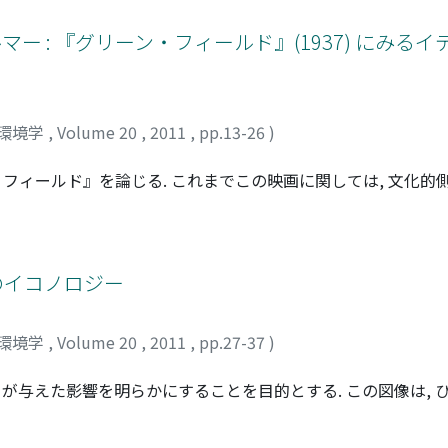
は, 自己の変化に対して肯定的な者ほど高かった. 自尊感情の変動性
ており, 女性の場合, 相手との関係において自然と自分が変化
 : 『グリーン・フィールド』(1937) にみる
環境学
,
Volume 20
,
2011
,
pp.13-26
)
フィールド』を論じる. これまでこの映画に関しては, 文化的
調和的に論じられてきたが, 本論では, これまで論じられてこ
に焦点をあて, この観点を軸に論じる. それは, ウルマーに
はなく, 様々な映画的記憶により織り成されたテクスチャーで
するにあたりイディッシュ, ウルマー, イディッシュ期のウルマーに
>のイコノロジー
ールド』の製作経緯を見る(II). 引き続き, この映画の最後
分析する(IV).
環境学
,
Volume 20
,
2011
,
pp.27-37
)
ストが与えた影響を明らかにすることを目的とする. この図像は,
末から16世紀半ばにかけてイタリア, フランス, ドイツ, ネー
場する「翼をもつ神」のイメージを踏まえたもので, 理想的な共