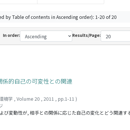
ed by Table of contents in Ascending order): 1-20 of 20
In order:
Results/Page:
関係的自己の可変性との関連
環境学
,
Volume 20
,
2011
,
pp.1-11
)
ジ
よび変動性が, 相手との関係に応じた自己の変化とどう関連するか
情の高さ, 関係に応じた自己の変化程度, 変化動機, 変化意識を調
に, 携帯メールを用いて7日間にわたる自尊感情の計測を実施し