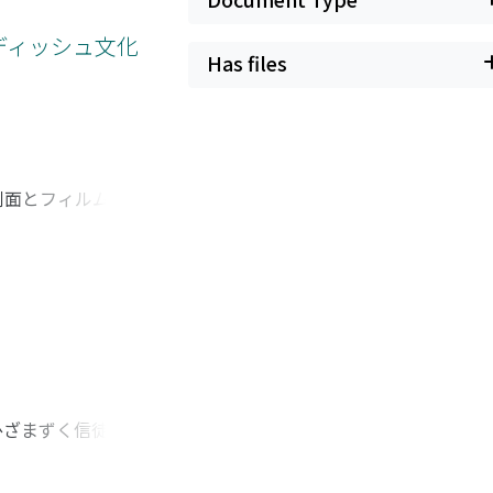
は, 男性の場合,
する者ほど不安定で
イディッシュ文化
Has files
側面とフィルム・テ
なかった, イディ
よるこの映画がマイ
あることを示すこと
ついて見る(I).
のシーンに着目する
 ひざまずく信徒たち
デルラントなどで広ま
同体としての教会を