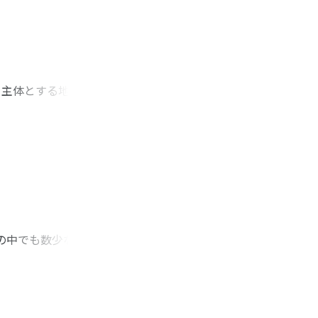
s among these
e depends on
dent from
アを主体とする地域日
され続けている.
られる」関係を批判す
りも, それを温存
る過程を重視する動
, これからの地域日
家の中でも数少ないリ
僚統制批判の言論活動
義」, 「平和」に
こなかった. こと
ら1949年政界進出