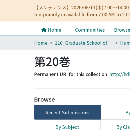
【メンテナンス】2026/08/13(木)7:00～14
temporarily unavailable from 7:00 AM to 2:0
Home
Communities
Brows
Home
110_Graduate School of Human and Environmental Studies
第20巻
Permanent URI for this collection
http://hd
Browse
Recent Submissions
By
By Subject
By Cla