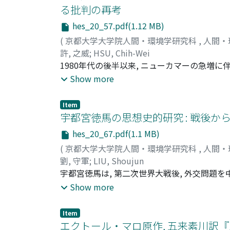
story based on certain specific metaphors us
る批判の再考
figural images articulate the seemingly obsc
hes_20_57.pdf(1.12 MB)
specific contexts in Vineland. I aim to demo
extratextual reality.
(
京都大学大学院人間・環境学研究科
,
人間・
許, 之威
;
HSU, Chih-Wei
1980年代の後半以来, ニューカマーの急増
本語活動が対応してきた. この地域日本語活
Show more
本稿はこの現象に注目し, この関係に対する批
る言説が実際には「教えられる」者の主体性を
Item
してしまうことが分かる. 一方で, 「教える
宇都宮徳馬の思想史的研究 : 戦後から
的プロセスとしての「教える−学ぶ」関係の構築
hes_20_67.pdf(1.1 MB)
本語活動にとっての一番の課題である.
(
京都大学大学院人間・環境学研究科
,
人間・
劉, 守軍
;
LIU, Shoujun
宇都宮徳馬は, 第二次世界大戦後, 外交問題
ベラリストとして知られる. しかし, 彼は戦
Show more
に従事したという, 異色の知識人・自由主義思
対する一つの特徴を示す存在である宇都宮につい
Item
に, 戦後における彼の活動について, 思想史的
エクトール・マロ原作, 五来素川訳