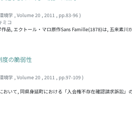
て, 戦前・戦中における官僚統制や軍部独裁への批判との連続性
済再建に関わる政策論の特徴とその史的位置を確認する.
環境学
,
Volume 20
,
2011
,
pp.83-96
)
キミコ
エクトール・マロ原作Sans Famille(1878)は, 五来素
ns Familleはどのような価値を見出され, 付加されて日本に紹
とされたことを手がかりとし, また原作と翻訳の比較, 他の五
を教化しようとし, 『未だ見ぬ親』には日本の「家庭」で基準と
原作に見出されたのは個人主義に基づく親子関係であり, 親子間
制度の脆弱性
だ見ぬ親』には, 五来が日本の家族主義の道徳の基礎と見なした
会を家族主義から個人主義の過渡期にあると理解しており, 『
環境学
,
Volume 20
,
2011
,
pp.97-109
)
庭」にふさわしい親子道徳が込められたと言える.
所において, 同県身延町における「入会権不存在確認請求訴訟」の
設計画をめぐり, 建設賛成派住民(原告)が建設反対派住民(被
の入会地が含まれており, 入会権の存在を根拠に反対派住民が建
, 当該係争地には「入会権は存在しない」ことを確認するために提
 このように入会地を記名共有で登記し保持し続けている地域は数
制度が入会を担保するための受け皿として十分でないことを提示す