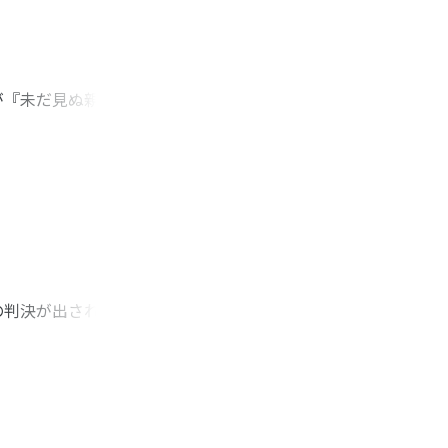
を意識しつつ, 戦
川が『未だ見ぬ親』の
介されたのか. 本稿で
来の文章の読解を通
されるべき家族の道
の情愛と子の人格形
, 子から親への報
未だ見ぬ親』には,
判決が出された. 係
告)を提訴したもの
設反対活動を行ってい
訴した. 本係争地は
多くあり, 本係争
るのが, 本稿の主