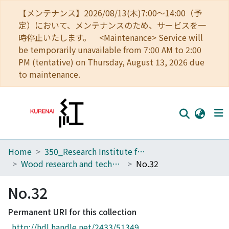
【メンテナンス】2026/08/13(木)7:00～14:00（予
定）において、メンテナンスのため、サービスを一
時停止いたします。 <Maintenance> Service will
be temporarily unavailable from 7:00 AM to 2:00
PM (tentative) on Thursday, August 13, 2026 due
to maintenance.
Home
350_Research Institute for Sustainable Humanosphere
Home
Wood research and technical notes
No.32
Communities
No.32
Browse
Permanent URI for this collection
Download Ranking
http://hdl.handle.net/2433/51349