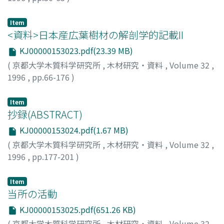
小幡谷, 英一
;
OBATAYA, Eiichi
;
オバタヤ, エイイチ
Item
<資料>日本産広葉樹材の解剖学的記載II
KJ00000153023.pdf(23.39 MB)
(
京都大学木質科学研究所
,
木材研究・資料
,
Volume 32
,
1996
,
pp.66-176
)
伊東, 隆夫
;
ITOH, Takao
;
イトウ, タカオ
Item
抄録(ABSTRACT)
KJ00000153024.pdf(1.67 MB)
(
京都大学木質科学研究所
,
木材研究・資料
,
Volume 32
,
1996
,
pp.177-201
)
Item
当所の活動
KJ00000153025.pdf(651.26 KB)
(
京都大学木質科学研究所
,
木材研究・資料
,
Volume 32
,