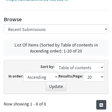
Access Statistics
Library Network
Browse
List Of Items (Sorted by Table of contents in
Ascending order): 1-20 of 20
Sort by:
In order:
Results/Page:
Update
Recent Submissions
Now showing
1 - 8 of 8