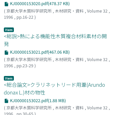
KJ00000153020.pdf(478.37 KB)
(
京都大学木質科学研究所
,
木材研究・資料
,
Volume 32
,
1996
,
pp.16-22
)
杉山, 淳司
;
SUGIYAMA, Junji
;
スギヤマ, ジュンジ
Item
<総説>熱による機能性木質複合材料素材の開
発
KJ00000153021.pdf(467.06 KB)
(
京都大学木質科学研究所
,
木材研究・資料
,
Volume 32
,
1996
,
pp.23-29
)
石原, 茂久
;
ISHIHARA, Shigehisa
;
イシハラ, シゲヒサ
Item
<総合論文>クラリネットリード用葦(Arundo
donax L.)材の物性
KJ00000153022.pdf(1.88 MB)
(
京都大学木質科学研究所
,
木材研究・資料
,
Volume 32
,
1996
,
pp.30-65
)