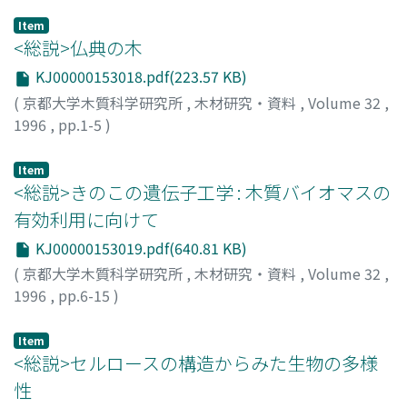
Item
<総説>仏典の木
KJ00000153018.pdf(223.57 KB)
(
京都大学木質科学研究所
,
木材研究・資料
,
Volume 32
,
1996
,
pp.1-5
)
満久, 崇麿
;
MAKU, Takamaro
;
マク, タカマロ
Item
<総説>きのこの遺伝子工学 : 木質バイオマスの
有効利用に向けて
KJ00000153019.pdf(640.81 KB)
(
京都大学木質科学研究所
,
木材研究・資料
,
Volume 32
,
1996
,
pp.6-15
)
本田, 与一
;
HONDA, Yoichi
;
70252517
;
ホンダ, ヨイチ
Item
<総説>セルロースの構造からみた生物の多様
性