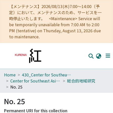
【メンテナンス】2026/08/13(木)7:00～14:00（予
定）において、メンテナンスのため、サービスを一
時停止いたします。 <Maintenance> Service will
be temporarily unavailable from 7:00 AM to 2:00
PM (tentative) on Thursday, August 13, 2026 due
to maintenance.
Home
430_Center for Southeast Asian Studies
Home
Center for Southeast Asian Studies
総合的地域研究
Communities
No. 25
Browse
No. 25
Download Ranking
Permanent URI for this collection