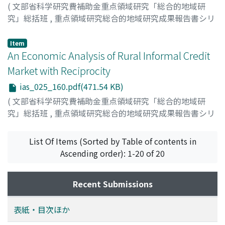
(
文部省科学研究費補助金重点領域研究「総合的地域研
究」総括班
,
重点領域研究総合的地域研究成果報告書シリ
ーズ : 総合的地域研究の手法確立 : 世界と地域の共存のパ
ラダイムを求めて
,
Volume 25
,
1996
,
pp.140-159
)
Item
Sadoulet, Elizabeth
An Economic Analysis of Rural Informal Credit
;
Fukui, Seiichi
;
Janvry, Alain de
Market with Reciprocity
ias_025_160.pdf(471.54 KB)
(
文部省科学研究費補助金重点領域研究「総合的地域研
究」総括班
,
重点領域研究総合的地域研究成果報告書シリ
ーズ : 総合的地域研究の手法確立 : 世界と地域の共存のパ
ラダイムを求めて
,
Volume 25
,
1996
,
pp.160-173
)
List Of Items (Sorted by Table of contents in
Fukui, Seiichi
;
Hara, Yonosuke
Ascending order): 1-20 of 20
Recent Submissions
表紙・目次ほか