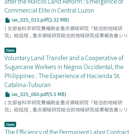
after the Marcos Land Reform : Emergence of
Commercial Elite in Central Luzon
ias_025_013.pdf(2.32 MB)
(
文部省科学研究費補助金重点領域研究「総合的地域研
究」総括班
,
重点領域研究総合的地域研究成果報告書シリ
ーズ : 総合的地域研究の手法確立 : 世界と地域の共存のパ
ラダイムを求めて
,
Volume 25
,
1996
,
pp.13-59
)
Item
Simizu, Hiromu
Voluntary Land Transfer and a Cooperative of
;
Fukui, Seiichi
Sugarcane Workers in Negros Occidental, the
Philippines : The Experience of Hacienda St.
Catalina-Tuburan
ias_025_060.pdf(5.5 MB)
(
文部省科学研究費補助金重点領域研究「総合的地域研
究」総括班
,
重点領域研究総合的地域研究成果報告書シリ
ーズ : 総合的地域研究の手法確立 : 世界と地域の共存のパ
ラダイムを求めて
,
Volume 25
,
1996
,
pp.60-99
)
Item
Nagano, Yoshiko
The Efficiency of the Permanent Labor Contract