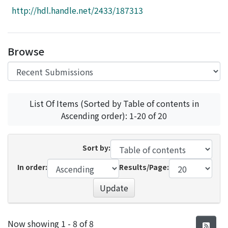
Access Statistics
http://hdl.handle.net/2433/187313
Library Network
Browse
List Of Items (Sorted by Table of contents in
Ascending order): 1-20 of 20
Sort by:
In order:
Results/Page:
Update
Recent Submissions
Now showing
1 - 8 of 8