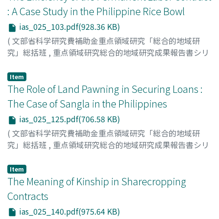
: A Case Study in the Philippine Rice Bowl
ias_025_103.pdf(928.36 KB)
(
文部省科学研究費補助金重点領域研究「総合的地域研
究」総括班
,
重点領域研究総合的地域研究成果報告書シリ
ーズ : 総合的地域研究の手法確立 : 世界と地域の共存のパ
ラダイムを求めて
,
Volume 25
,
1996
,
pp.103-124
)
Item
Fukui, Seiichi
The Role of Land Pawning in Securing Loans :
The Case of Sangla in the Philippines
ias_025_125.pdf(706.58 KB)
(
文部省科学研究費補助金重点領域研究「総合的地域研
究」総括班
,
重点領域研究総合的地域研究成果報告書シリ
ーズ : 総合的地域研究の手法確立 : 世界と地域の共存のパ
ラダイムを求めて
,
Volume 25
,
1996
,
pp.125-139
)
Item
Fukui, Seiichi
The Meaning of Kinship in Sharecropping
Contracts
ias_025_140.pdf(975.64 KB)