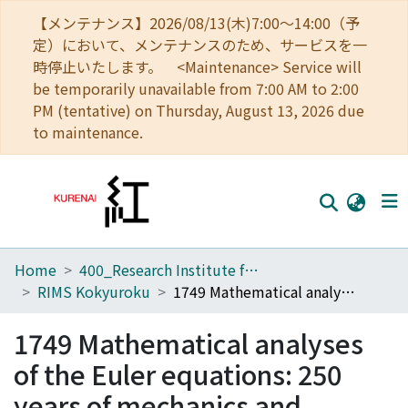
【メンテナンス】2026/08/13(木)7:00～14:00（予
定）において、メンテナンスのため、サービスを一
時停止いたします。 <Maintenance> Service will
be temporarily unavailable from 7:00 AM to 2:00
PM (tentative) on Thursday, August 13, 2026 due
to maintenance.
Home
400_Research Institute for Mathematical Sciences
Home
RIMS Kokyuroku
1749 Mathematical analyses of the Euler equations: 250 years of mechanics and variational principle
Communities
1749 Mathematical analyses
Browse
of the Euler equations: 250
Download Ranking
years of mechanics and