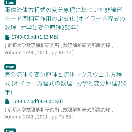
Item
電磁流体方程式の変分原理に基づいた非線形
モード間相互作用の定式化 (オイラー方程式の
数理 : 力学と変分原理250年)
1749-06.pdf(1.13 MB)
(
京都大学数理解析研究所
,
数理解析研究所講究録
,
Volume 1749
,
2011
,
pp.61-72
)
廣田, 真
;
Hirota, Makoto
;
ヒロタ, マコト
Item
完全流体の変分原理と流体マクスウェル方程
式 (オイラー方程式の数理 : 力学と変分原理250
年)
1749-07.pdf(924.02 KB)
(
京都大学数理解析研究所
,
数理解析研究所講究録
,
Volume 1749
,
2011
,
pp.73-83
)
神部, 勉
;
KAMBE, Tsutomu
;
カンベ, ツトム
Item