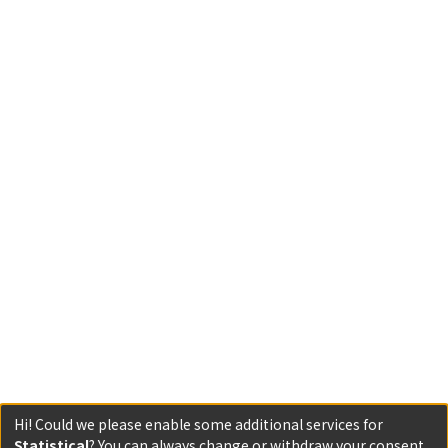
Hi! Could we please enable some additional services for
Statistical
? You can always change or withdraw your consent