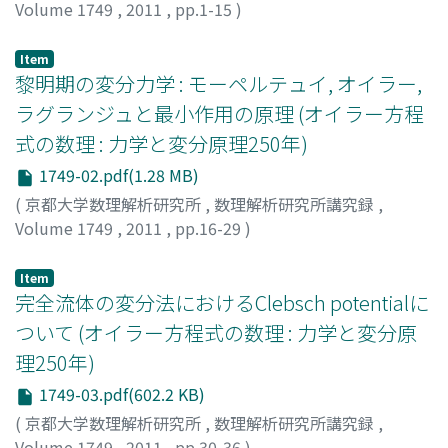
Volume 1749
,
2011
,
pp.1-15
)
伊藤, 和行
;
Ito, Kazuyuki
;
60273421
;
イトウ, カズユキ
Item
黎明期の変分力学 : モーペルテュイ, オイラー,
ラグランジュと最小作用の原理 (オイラー方程
式の数理 : 力学と変分原理250年)
1749-02.pdf(1.28 MB)
(
京都大学数理解析研究所
,
数理解析研究所講究録
,
Volume 1749
,
2011
,
pp.16-29
)
有賀, 暢迪
;
ARIGA, Nobumichi
;
アリガ, ノブミチ
Item
完全流体の変分法におけるClebsch potentialに
ついて (オイラー方程式の数理 : 力学と変分原
理250年)
1749-03.pdf(602.2 KB)
(
京都大学数理解析研究所
,
数理解析研究所講究録
,
Volume 1749
,
2011
,
pp.30-36
)