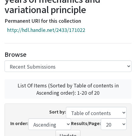
Access Statistics
variational principle
Library Network
Permanent URI for this collection
http://hdl.handle.net/2433/171022
Browse
List Of Items (Sorted by Table of contents in
Ascending order): 1-20 of 20
Sort by:
In order:
Results/Page:
Update