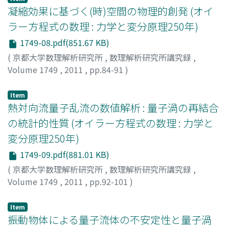
凝縮効果に基づく(時)空間の物理的創発 (オイ
ラー方程式の数理 : 力学と変分原理250年)
1749-08.pdf(851.67 KB)
(
京都大学数理解析研究所
,
数理解析研究所講究録
,
Volume 1749
,
2011
,
pp.84-91
)
小嶋, 泉
;
Ojima, Izumi
;
オジマ, イズミ
Item
熱対向流量子乱流の数値解析 : 量子渦の再結合
の統計的性質 (オイラー方程式の数理 : 力学と
変分原理250年)
1749-09.pdf(881.01 KB)
(
京都大学数理解析研究所
,
数理解析研究所講究録
,
Volume 1749
,
2011
,
pp.92-101
)
足立, 洋之
;
Adachi, Hiroyuki
;
アダチ, ヒロユキ
Item
振動物体による量子流体の不安定性と量子渦