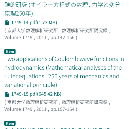
験的研究 (オイラー方程式の数理 : 力学と変分
原理250年)
1749-14.pdf(1.73 MB)
(
京都大学数理解析研究所
,
数理解析研究所講究録
,
Volume 1749
,
2011
,
pp.142-156
)
河井, 洋輔
;
際本, 泰士
;
Kawai, Yosuke
;
Kiwamoto,
Yasuhito
;
カワイ, ヨウスケ
;
キワモト, ヤスヒト
Item
Two applications of Coulomb wave functions in
hydrodynamics (Mathematical analyses of the
Euler equations : 250 years of mechanics and
variational principle)
1749-15.pdf(645.42 KB)
(
京都大学数理解析研究所
,
数理解析研究所講究録
,
Volume 1749
,
2011
,
pp.157-164
)
Nishiyama, Takahiro
;
西山, 高弘
;
ニシヤマ, タカヒロ
Item