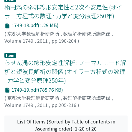
楕円渦の弱非線形安定性と2次不安定性 (オイ
ラー方程式の数理 : 力学と変分原理250年)
1749-18.pdf(1.29 MB)
(
京都大学数理解析研究所
,
数理解析研究所講究録
,
Volume 1749
,
2011
,
pp.190-204
)
彌榮, 洋一
;
福本, 康秀
;
Mie, Yoichi
;
Fukumoto, Yasuhide
;
ミエ, ヨウイチ
;
フクモト, ヤスヒデ
Item
らせん渦の線形安定性解析 : ノーマルモード解
析と短波長解析の関係 (オイラー方程式の数理
: 力学と変分原理250年)
1749-19.pdf(785.76 KB)
(
京都大学数理解析研究所
,
数理解析研究所講究録
,
Volume 1749
,
2011
,
pp.205-216
)
服部, 裕司
;
福本, 康秀
;
Hattori, Yuji
;
Fukumoto,
Yasuhide
;
ハットリ, ユウジ
;
フクモト, ヤスヒデ
List Of Items (Sorted by Table of contents in
Ascending order): 1-20 of 20