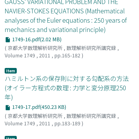
GAUSS' VARIATIONAL PROBLEM AND THE
NAVIER-STOKES EQUATIONS (Mathematical
analyses of the Euler equations : 250 years of
mechanics and variational principle)
1749-16.pdf(2.02 MB)
(
京都大学数理解析研究所
,
数理解析研究所講究録
,
Volume 1749
,
2011
,
pp.165-182
)
Masuda, Shigeru
;
増田, 茂
;
マスダ, シゲル
Item
ハミルトン系の保存則に対する勾配系の方法
(オイラー方程式の数理 : 力学と変分原理250
年)
1749-17.pdf(450.23 KB)
(
京都大学数理解析研究所
,
数理解析研究所講究録
,
Volume 1749
,
2011
,
pp.183-189
)
梅木, 誠
;
Umeki, Makoto
;
ウメキ, マコト
Item