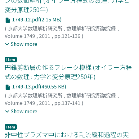
ンの数値解析 (オイラー方程式の数理 : 力学と
変分原理250年)
1749-12.pdf(2.15 MB)
(
京都大学数理解析研究所
,
数理解析研究所講究録
,
Volume 1749
,
2011
,
pp.121-136
)
高橋, 公也
;
宮本, 真孝
;
伊藤, 泰典
;
高見, 利也
;
小林, 泰三
;
Show more
西田, 晃
;
青柳, 睦
;
Takahashi, Kin'ya
;
Miyamoto,
Masataka
;
Ito, Yasunori
;
Takami, Toshiya
;
Kobayashi,
Item
Taizo
;
Nishida, Akira
;
Aoyagi, Mutsumi
;
タカハシ, キンヤ
;
円錐剪断層の作るフレーク模様 (オイラー方程
ミヤモト, マサタカ
;
イトウ, ヤスノリ
;
タカミ, トシヤ
;
コ
式の数理 : 力学と変分原理250年)
バヤシ, タイゾウ
;
ニシダ, アキラ
;
アオヤギ, ムツミ
1749-13.pdf(460.55 KB)
(
京都大学数理解析研究所
,
数理解析研究所講究録
,
Volume 1749
,
2011
,
pp.137-141
)
木田, 重雄
;
後藤, 晋
;
藤原, 昇平
;
KIDA, Shigeo
;
GOTO,
Show more
Susumu
;
FUJIWARA, Shohei
;
キダ, シゲオ
;
ゴトウ, スス
ム
;
フジワラ, ショウヘイ
Item
非中性プラズマ中における乱流緩和過程の実