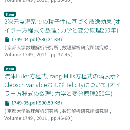
深川, 宏樹
;
藤谷, 洋平
;
FUKAGAWA, Hiroki
;
FUJITANI,
Youhei
;
フカガワ, ヒロキ
;
フジタニ, ヨウヘイ
Item
2次元点渦系での粒子性に基づく散逸効果 (オ
イラー方程式の数理 : 力学と変分原理250年)
1749-04.pdf(580.21 KB)
(
京都大学数理解析研究所
,
数理解析研究所講究録
,
Volume 1749
,
2011
,
pp.37-45
)
八柳, 祐一
;
羽鳥, 尹承
;
YATSUYANAGI, YUICHI
;
HATORI,
TADATSUGU
;
ヤツヤナギ, ユウイチ
;
ハトリ, タダツグ
Item
流体Euler方程式, Yang-Mills方程式の渦表示と
Clebsch variableおよびHelicityについて (オイ
ラー方程式の数理 : 力学と変分原理250年)
1749-05.pdf(990.59 KB)
(
京都大学数理解析研究所
,
数理解析研究所講究録
,
Volume 1749
,
2011
,
pp.46-60
)
郡, 敏昭
;
Kori, Tosiaki
;
コオリ, トシアキ