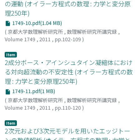
の運動 (オイラー方程式の数理 : 力学と変分原
理250年)
1749-10.pdf(1.04 MB)
(
京都大学数理解析研究所
,
数理解析研究所講究録
,
Volume 1749
,
2011
,
pp.102-109
)
藤本, 和也
;
Fujimoto, Kazuya
;
フジモト, カズヤ
Item
2成分ボース・アインシュタイン凝縮体におけ
る対向超流動の不安定性 (オイラー方程式の数
理 : 力学と変分原理250年)
1749-11.pdf(1 MB)
(
京都大学数理解析研究所
,
数理解析研究所講究録
,
Volume 1749
,
2011
,
pp.110-120
)
石野, 隼伍
;
Ishino, Syungo
;
イシノ, シュンゴ
Item
2次元および3次元モデルを用いたエッジトー