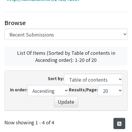
Access Statistics
Library Network
Browse
List Of Items (Sorted by Table of contents in
Ascending order): 1-20 of 20
Sort by:
In order:
Results/Page:
Update
Recent Submissions
Now showing
1 - 4 of 4