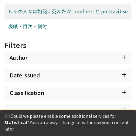
ルシの人々は如何に死んだか : umbreti と prestavitise
表紙・目次・奥付
Filters
Author
Date issued
Classification
Document Type
Hi! Could we please enable some additional services for
Statistical
? You can always change or withdraw your consent
Has files
later.