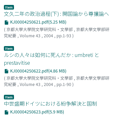
Item
文久二年の政治過程(下) : 開国論から尊攘論へ
KJ00004250621.pdf(5.25 MB)
(
京都大學大學院文學研究科・文學部
,
京都大學文學部研
究紀要
,
Volume 43
,
2004
,
pp.1-93
)
高橋, 秀直
;
TAKAHASHI, Hidenao
;
タカハシ, ヒデナオ
Item
ルシの人々は如何に死んだか : umbreti と
prestavitise
KJ00004250622.pdf(4.86 MB)
(
京都大學大學院文學研究科・文學部
,
京都大學文學部研
究紀要
,
Volume 43
,
2004
,
pp.1-90
)
佐藤, 昭裕
;
SATO, Akihiro
;
サトウ, アキヒロ
Item
中世盛期ドイツにおける紛争解決と国制
KJ00004250623.pdf(5.9 MB)