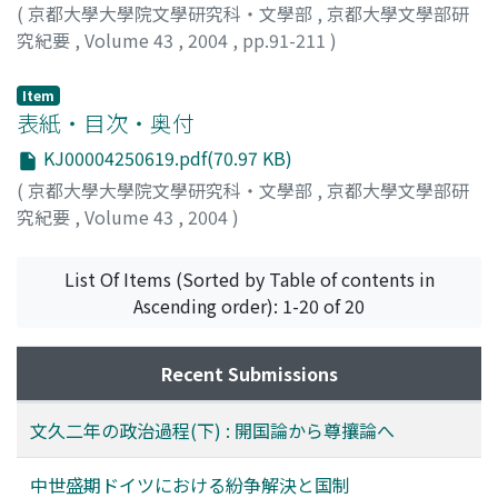
(
京都大學大學院文學研究科・文學部
,
京都大學文學部研
究紀要
,
Volume 43
,
2004
,
pp.91-211
)
服部, 良久
;
HATTORI, Yoshihisa
;
80122365
;
ハットリ, ヨ
シヒサ
Item
表紙・目次・奥付
KJ00004250619.pdf(70.97 KB)
(
京都大學大學院文學研究科・文學部
,
京都大學文學部研
究紀要
,
Volume 43
,
2004
)
List Of Items (Sorted by Table of contents in
Ascending order): 1-20 of 20
Recent Submissions
文久二年の政治過程(下) : 開国論から尊攘論へ
中世盛期ドイツにおける紛争解決と国制