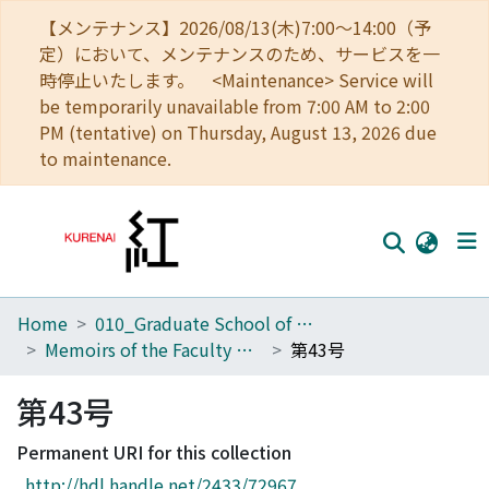
【メンテナンス】2026/08/13(木)7:00～14:00（予
定）において、メンテナンスのため、サービスを一
時停止いたします。 <Maintenance> Service will
be temporarily unavailable from 7:00 AM to 2:00
PM (tentative) on Thursday, August 13, 2026 due
to maintenance.
Home
010_Graduate School of Letters
Home
Memoirs of the Faculty of Letters, Kyoto University
第43号
Communities
第43号
Browse
Permanent URI for this collection
Download Ranking
http://hdl.handle.net/2433/72967