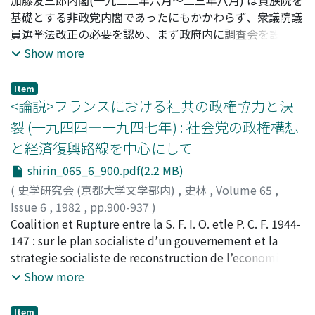
長安を核とする渭水盆地の諸州府と、政治・経済地理的に
基礎とする非政党内閣であったにもかかわらず、衆議院議
密接に繋っていたことに論及する。まとまった史料の残存
員選挙法改正の必要を認め、まず政府内に調査会を設置し
する河東塩税機関の製塩・販塩組織を究明することで、唐
た。一九二三年はじめの第四六議会では、前議会同様の普
Show more
代地方塩税機関の一モデルを提供し得ると思われる。
選運動が展開し、大都市から、地方の小都市・農村へと侵
透した。議席の過半数を占める政友会は、野党の統一普選
Item
法案を一蹴したが、新党議の地租委譲(国税→地方税) は選
<論説>フランスにおける社共の政権協力と決
挙権の大拡張を必然化した。野党第一党の憲政会は政権担
裂 (一九四四―一九四七年) : 社会党の政権構想
当の可能性を確実なものにするために、普選運動の煽動か
と経済復興路線を中心にして
ら統制へと態度を改め、各地の市民・農民政社を傘下にお
さめることにつとめた。他方日本共産党は、無産階級の普
shirin_065_6_900.pdf(2.2 MB)
選運動参加はブルジョワジーの支配を安定さすことになる
(
史学研究会 (京都大学文学部内)
,
史林
,
Volume 65
,
として、これにブレーキをかけた。一九二三年六月、衆議
Issue 6
,
1982
,
pp.900-937
)
院議員選挙法調査会は有権者の約三倍増を答申し、政府は
杉本, 淑彦
Coalition et Rupture entre la S. F. I. O. etle P. C. F. 1944-
;
Sugimoto, Yoshihiko
;
スギモト, ヨシヒコ
これを重要法律案の予備審査機関たる法制審議会に諮問し
147 : sur le plan socialiste d’un gouvernement et la
た。加藤内閣によって選挙法改正は一九一九年いらいはじ
strategie socialiste de reconstruction de l’economie
めて政治日程に上り、次期山本内閣にひきつがれる。
francaise/ En mai 1947, la S. F. I. O. a exclu les
Show more
communistes du ministère à sa direction. Jusqu'ici on
affirme bien des fois qu'il s'agit là d'un effet de la
Item