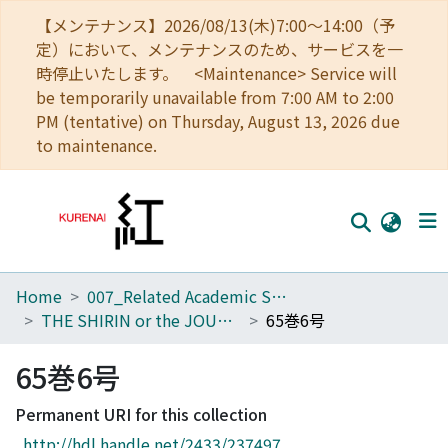
【メンテナンス】2026/08/13(木)7:00～14:00（予
定）において、メンテナンスのため、サービスを一
時停止いたします。 <Maintenance> Service will
be temporarily unavailable from 7:00 AM to 2:00
PM (tentative) on Thursday, August 13, 2026 due
to maintenance.
Home
007_Related Academic Societies
Home
THE SHIRIN or the JOURNAL OF HISTORY
65巻6号
Communities
65巻6号
Browse
Permanent URI for this collection
Download Ranking
http://hdl.handle.net/2433/237497