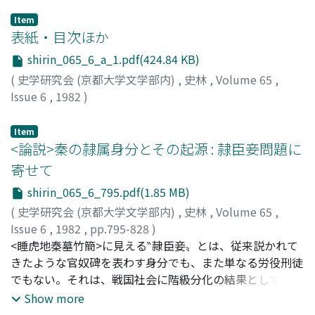
Item
表紙・目次ほか
shirin_065_6_a_1.pdf(424.84 KB)
(
史学研究会 (京都大学文学部内)
,
史林
,
Volume 65
,
Issue 6
,
1982
)
Item
<論説>秦の隷属身分とその起源 : 隷臣妾問題に
寄せて
shirin_065_6_795.pdf(1.85 MB)
(
史学研究会 (京都大学文学部内)
,
史林
,
Volume 65
,
Issue 6
,
1982
,
pp.795-828
)
籾山, 明
<睡虎地秦墓竹簡>に見える‶隷臣妾〟とは、従来説かれて
;
Momiyama, Akira
;
モミヤマ, アキラ
きたような官奴碑を表わす身分でも、また単なる労役刑徒
でもない。それは、戦国社会に階級分化の結果として析出
されてきた私奴碑、すなわち‶臣妾〟を前提として秦国で
Show more
設定された法的身分であり、具体的には〝臣妾〟と同様、