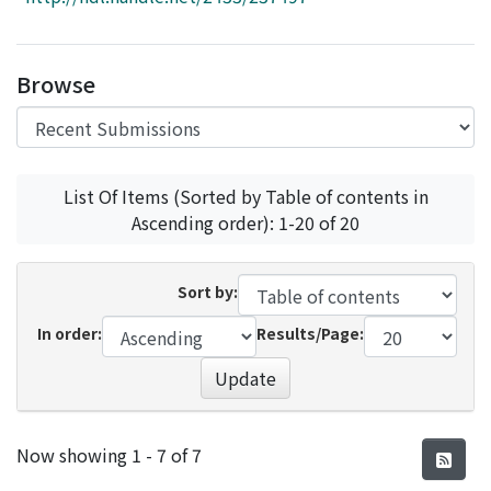
Access Statistics
Library Network
Browse
List Of Items (Sorted by Table of contents in
Ascending order): 1-20 of 20
Sort by:
In order:
Results/Page:
Update
Recent Submissions
Now showing
1 - 7 of 7