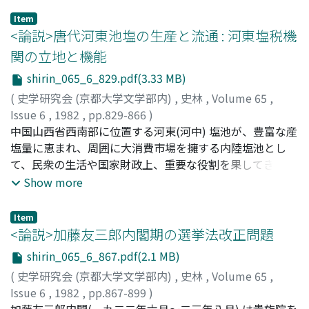
爵制秩序から排除されるところに、その刑罰としての効果
Item
があった。従って〝隷臣妾〟刑とは、身分刑・名誉刑の範
<論説>唐代河東池塩の生産と流通 : 河東塩税機
疇でとらえるべき刑罰であり、その性格上、戦国を遡る時
関の立地と機能
代に存在を認めることはできない、まさに戦国秦にして初
shirin_065_6_829.pdf(3.33 MB)
めて生まれ得た刑罰であった。しかしながら、それは一方
で終身刑たることを原則とし、同様に刑期の設けられてい
(
史学研究会 (京都大学文学部内)
,
史林
,
Volume 65
,
ない労役刑と共に、秦の刑罰の一つの特色となっている。
Issue 6
,
1982
,
pp.829-866
)
妹尾, 達彦
中国山西省西南部に位置する河東(河中) 塩池が、豊富な産
;
Seo, Tatsuhiko
;
セオ, タツヒコ
塩量に恵まれ、周囲に大消費市場を擁する内陸塩池とし
て、民衆の生活や国家財政上、重要な役割を果してきたこ
とは、よく知られている。しかし、製塩技術・製塩条件の
Show more
整備が進み、後代の池塩専売組織の基礎の形成された唐代
の河東塩池に関しては、従来専論はなく不明な点も多く残
Item
されている。本稿は、まず、唐代河東池塩の製塩過程、専
<論説>加藤友三郎内閣期の選挙法改正問題
売施行後の政府塩税機関の経営形態を論じる。次に、唐代
shirin_065_6_867.pdf(2.1 MB)
後半期の池塩流通圏、主要流通路の復原を基礎として、流
(
史学研究会 (京都大学文学部内)
,
史林
,
Volume 65
,
通圏と自然地形との相関性、河東塩池の経済立地上の特徴
Issue 6
,
1982
,
pp.867-899
)
を逐次指摘し、安邑盆地に立地する塩池が、隣接する首都
松尾, 尊兊
加藤友三郎内閣(一九二二年六月〜二三年八月) は貴族院を
;
Matsuo, Takayoshi
;
マツオ, タカヨシ