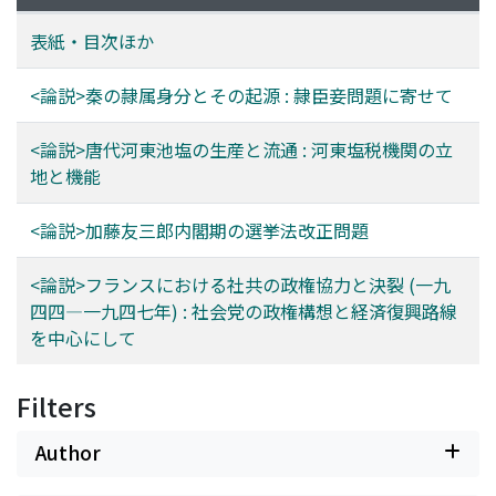
tantôt intransigeants sur le blocage. Le fait est que
表紙・目次ほか
cette oscillation s'est rattachée aux élections; iles,
saisis de crainte de les pardre, pai exemple en été 1946,
<論説>秦の隷属身分とその起源 : 隷臣妾問題に寄せて
étaient prêts à accepter l'augmentation. En 1947, ils
étaient presque libres de cette sorte de crainte. C'est
<論説>唐代河東池塩の生産と流通 : 河東塩税機関の立
ce problème d'élection qui a aussi exercé une influence
地と機能
funeste sur les rappoits de la S. F. I. O. avec le P. C. F. La
S. F. I. O., essuyant les défaites électorales au profit du
<論説>加藤友三郎内閣期の選挙法改正問題
P. C. F., n'aurait-elle cessè de s'accommoder de la
coalition avec lui? L'inimitié des socialistes contre le P.
<論説>フランスにおける社共の政権協力と決裂 (一九
C. F. s'est développée par degrés avec leurs défaites, ce
四四―一九四七年) : 社会党の政権構想と経済復興路線
qui a aussi entrainé fatalement, semble-t-il, la rupture.
を中心にして
Filters
Author