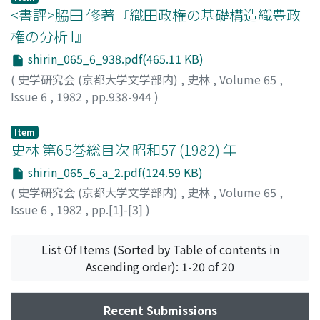
doctrine Truman présentée en mars de la même année,
<書評>脇田 修著『織田政権の基礎構造織豊政
politique anticommuniste d'intervention américaine
権の分析 I』
en Europe, qui aurait fait imaginer aux socialistes que
shirin_065_6_938.pdf(465.11 KB)
la révocation des ministres communistes leur
apporterait les crédits américains pour la
(
史学研究会 (京都大学文学部内)
,
史林
,
Volume 65
,
reconstruction de l'économie française. Sans doute sur
Issue 6
,
1982
,
pp.938-944
)
l'éventualité d'une aide américaine, les socialistes ont
中口, 久夫
;
Nakaguchi, H
;
ナカグチ
fondé leur stratégie de reconstruction économique,
Item
mais elle reposait aussi sur le blocage des salaires. Ce
史林 第65巻総目次 昭和57 (1982) 年
blocage, pris par tous les trois gouvernements à
shirin_065_6_a_2.pdf(124.59 KB)
direction socialiste, était «lécons de l'histoire» que de
(
史学研究会 (京都大学文学部内)
,
史林
,
Volume 65
,
l'échec économique et financier du Front populaire les
Issue 6
,
1982
,
pp.[1]-[3]
)
socialistes ont dégagées et qu'ils intégraient à fond
dans leur idée d'une «voie au socialisme», de sorte que
List Of Items (Sorted by Table of contents in
l'appui ded communistes à la demande
Ascending order): 1-20 of 20
d'augmentation a de sa nature rendu les socialistes
répugnants à la participation communiste. Mais les
socialistes n'oscillaient-ils pas à l'égard d'une politique
Recent Submissions
des salaires à mettre en pratique? : tantôt transigeants