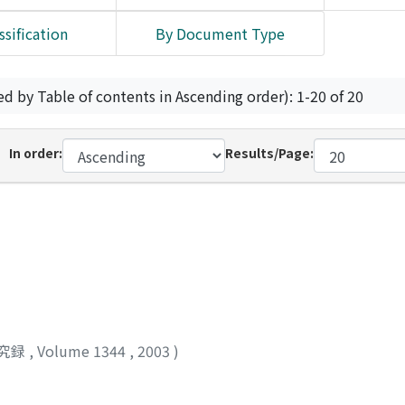
ssification
By Document Type
ed by Table of contents in Ascending order): 1-20 of 20
In order:
Results/Page:
究録
,
Volume 1344
,
2003
)