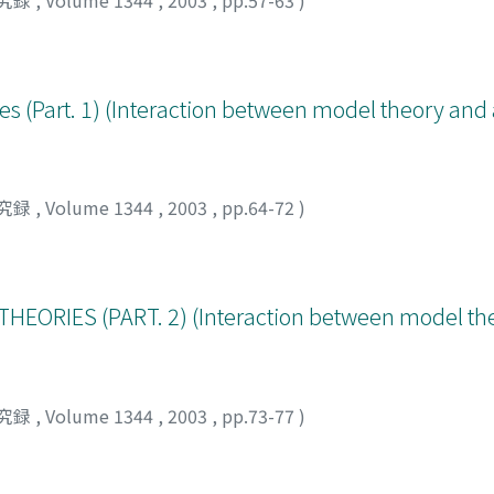
es (Part. 1) (Interaction between model theory and
究録
,
Volume 1344
,
2003
,
pp.64-72
)
EORIES (PART. 2) (Interaction between model th
究録
,
Volume 1344
,
2003
,
pp.73-77
)