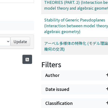
THEORIES (PART. 2) (Interaction b
model theory and algebraic geomet
Stability of Generic Pseudoplanes
(Interaction between model theory
algebraic geometry)
Update
アーベル多様体の特殊化 (モデル理
幾何の交流)
Filters
Author
Date issued
Classification