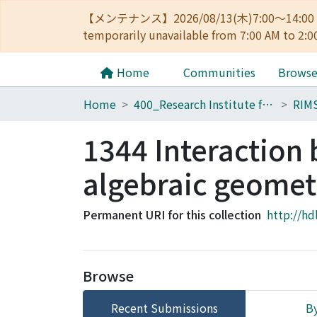
【メンテナンス】2026/08/13(木)7:00～14
temporarily unavailable from 7:00 AM to 2:0
Home
Communities
Brows
Home
400_Research Institute for Mathematical Sciences
RIM
1344 Interaction
algebraic geomet
Permanent URI for this collection
http://hd
Browse
Recent Submissions
By