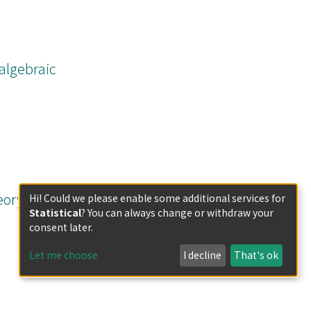
 algebraic
eory and
Hi! Could we please enable some additional services for
Statistical
? You can always change or withdraw your
consent later.
Let me choose
I decline
That's ok