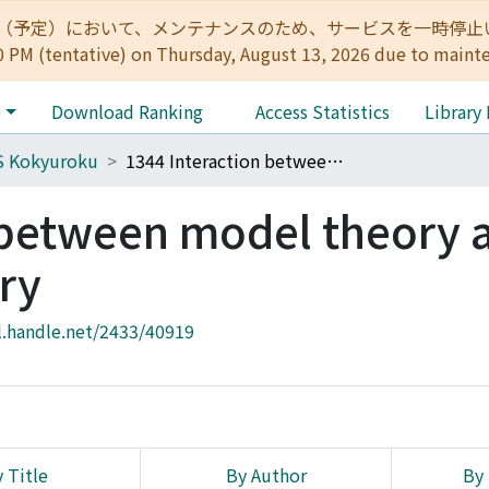
:00（予定）において、メンテナンスのため、サービスを一時停止いたします。 
0 PM (tentative) on Thursday, August 13, 2026 due to maint
e
Download Ranking
Access Statistics
Library
S Kokyuroku
1344 Interaction between model theory and algebraic geometry
 between model theory 
ry
l.handle.net/2433/40919
 Title
By Author
By 