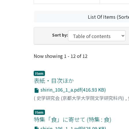
List Of Items (Sort
Sort by:
Recent Submissions
Now showing
1 - 12 of 12
Item
表紙・目次ほか
shirin_106_1_a.pdf(416.93 KB)
(
史学研究会 (京都大学大学院文学研究科内)
,
Item
特集「食」に寄せて (特集 : 食)
shirin_106_1_1.pdf(625.09 KB)