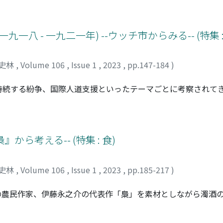
鮮度で記されている。本稿では馳走の現場に分け入り、馳走側と
、それぞれの側の重層性に留意しながら分析する。その結果、渡
「国風」とし、それ以上は追及しなかったこと、馳走を担った
八 - 一九二一年) --ウッチ市からみる-- (特集 :
く、将軍・幕閣や他藩からの評判であったこと、大がかりな馳
け作用したわけではないこと、を指摘した。
史林
,
Volume 106
,
Issue 1
,
2023
,
pp.147-184
)
持続する紛争、国際人道支援といったテーマごとに考察されて
知見をつなぎ合わせ、新興国家の再建過程を総合的に捉えるこ
社会関係に依拠して設営したものであった。一九一八年一一月
でむしろ困難になったが、自治体やアメリカ救済局から支援を
。その後、アメリカから届いた物資の管理不備が発覚した結果
から考える-- (特集 : 食)
あいだの既存の社会関係を活用し、再編することで地域住民の
したことを示している。
史林
,
Volume 106
,
Issue 1
,
2023
,
pp.185-217
)
の農民作家、伊藤永之介の代表作「梟」を素材としながら濁酒
止されている濁酒を夜に売り歩く貧しい女性たちの隠語である
果たしてきたゆえに、酒税の徴収を妨げる自醸自飲の風習はな