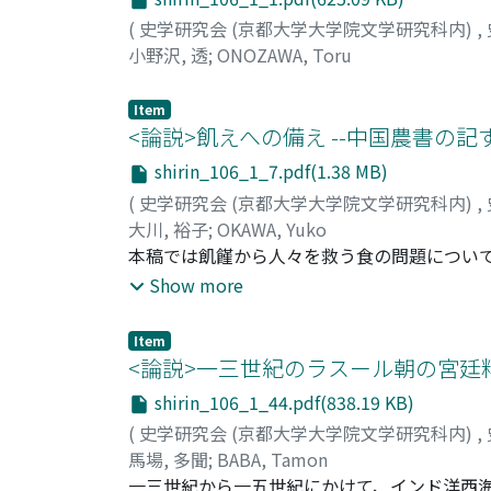
(
史学研究会 (京都大学大学院文学研究科内)
,
小野沢, 透
;
ONOZAWA, Toru
Item
<論説>飢えへの備え --中国農書の記す救済
shirin_106_1_7.pdf(1.38 MB)
(
史学研究会 (京都大学大学院文学研究科内)
,
大川, 裕子
;
OKAWA, Yuko
本稿では飢饉から人々を救う食の問題につい
入り野生植物を食糧として利用することが度
Show more
てきた知識や技術が存在した。一方、『斉民
れており、農業生産の中に飢饉への備えを組
Item
は、従来の農書の記載を踏襲しながらも飢饉
<論説>一三世紀のラスール朝の宮廷料理 
な農書の形式を見出すことができる。王禎『
shirin_106_1_44.pdf(838.19 KB)
政全書』には、民間の知識を利用して飢えを
(
史学研究会 (京都大学大学院文学研究科内)
,
馬場, 多聞
;
BABA, Tamon
一三世紀から一五世紀にかけて、インド洋西