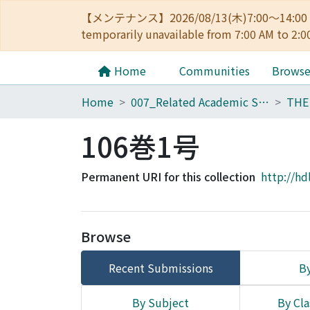
【メンテナンス】2026/08/13(木)7:00～14
temporarily unavailable from 7:00 AM to 2:0
Home
Communities
Brows
Home
007_Related Academic Societies
106巻1号
Permanent URI for this collection
http://hd
Browse
Recent Submissions
By
By Subject
By Cla