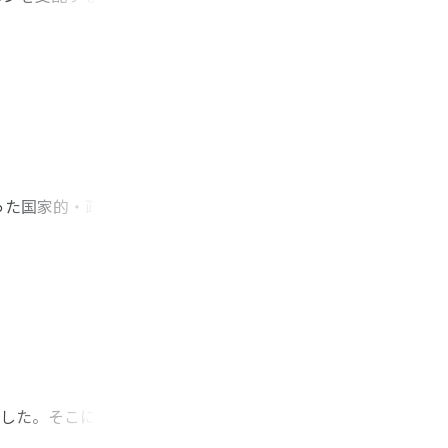
理との比較を行いつ
使用が限られている
、エジプトに由来す
入したことで西アジ
のものが確認され
である。
った国家的・政治的
食文化の観点から再
の土師器皿と木具で
よく使用されたこと
目的に応じて使いわ
らわれた。中国製陶
与し得るものであ
著した。そこには食
らには馳走に便乗し