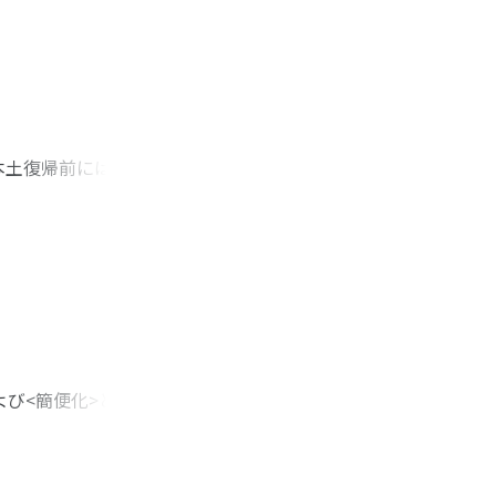
を忘れ、税務署員を
民衆の論理と統治の
ち、とくに女性たち
ている。
本土復帰前にはハワ
八〇年代に熱帯果樹
業者の組合との協働
の初期に農協の支援
独自に生産・販売対
進展しなかった。し
値化の機会が生じて
び<簡便化>と、そ
料不足の解消への期
しさを伴うようにな
定的であり、公害問