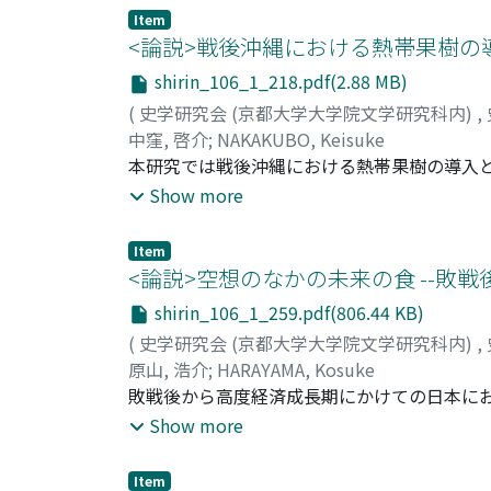
ればならなかった。そのことを念頭に、伊藤
Item
子どもと協力してだまし、濁酒文化を守ろう
<論説>戦後沖縄における熱帯果樹の導入
論理の衝突は、単に、濁酒に依存し、家より
shirin_106_1_218.pdf(2.88 MB)
の悲哀ばかりでなく、日本近代が人々の酒へ
(
史学研究会 (京都大学大学院文学研究科内)
,
中窪, 啓介
;
NAKAKUBO, Keisuke
本研究では戦後沖縄における熱帯果樹の導入
イ大学の園芸研究者が実地調査と勧告、新品
Show more
は県外移出を妨げていたミバエ類の根絶に目
の取り組みにより、庭先栽培と経済栽培の両
Item
が得られなかったため、台湾や東南アジアへ
<論説>空想のなかの未来の食 --敗戦後
応を図ってきた。ゆえに、沖縄農業の課題と
shirin_106_1_259.pdf(806.44 KB)
かし農協広域合併などを背景に二〇〇〇年代
(
史学研究会 (京都大学大学院文学研究科内)
,
いる。
原山, 浩介
;
HARAYAMA, Kosuke
敗戦後から高度経済成長期にかけての日本にお
のことへの<疑い>を伴いながら示された。こ
Show more
待と連動していたが、高度経済成長期にはそ
った。しかしながら、これを支えた科学／技
Item