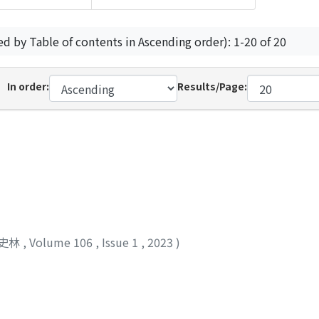
ed by Table of contents in Ascending order): 1-20 of 20
In order:
Results/Page:
史林
,
Volume 106
,
Issue 1
,
2023
)