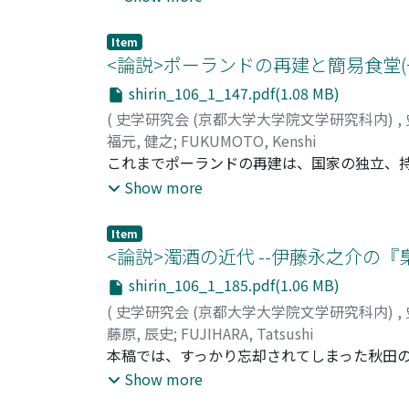
て私利私欲に走る役人・領民らの存在が高い
朝鮮側)という軸だけではみえてこない面を
Item
礼」視したが、そのような「不礼」を朝鮮の
<論説>ポーランドの再建と簡易食堂(一九一
に重要であったのは、信使からの評判ではな
shirin_106_1_147.pdf(1.08 MB)
は、かならずしも将軍権威を高める方向にだ
(
史学研究会 (京都大学大学院文学研究科内)
,
福元, 健之
;
FUKUMOTO, Kenshi
これまでポーランドの再建は、国家の独立、
チ市の簡易食堂に焦点を当てることで従来の
Show more
堂は、総力戦に直面した住民が、自分たちの
も、食堂の維持は物価高騰と物資不足のなか
Item
の提供に重心を移し、児童保護が優先された
<論説>濁酒の近代 --伊藤永之介の『梟』
一年に市営化された。一連の考察は、住民の
shirin_106_1_185.pdf(1.06 MB)
が、国家再編過程において重要な役割を果た
(
史学研究会 (京都大学大学院文学研究科内)
,
藤原, 辰史
;
FUJIHARA, Tatsushi
本稿では、すっかり忘却されてしまった秋田
ることを目的に据えている。「梟」とは、禁
Show more
地租の二大柱によって近代化と軍事力増強を