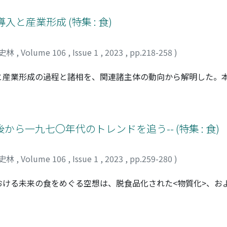
永之介は、「梟」を通じて、濁酒を造り飲むことで仕事の辛さ
としてきた姿を精緻に描いた。そこに描かれた、濁酒をめぐる
と産業形成 (特集 : 食)
も環境の良い労役場で働き罰金を返すことで生をつなぐ農民た
の依存に「依存」しなければならなかった構造をも明らかにし
史林
,
Volume 106
,
Issue 1
,
2023
,
pp.218-258
)
と産業形成の過程と諸相を、関連諸主体の動向から解明した。
種の導入、研究者の育成を図り、産業形成の芽が生じた。一九
処が立つ中、地元紙誌での関連記事の掲載、地元新聞社と種苗
面で導入が活性化した。産業形成の点では、生産者は生産拡大
行き種苗を入手したり通販の顧客を開拓したりして、農協外で
から一九七〇年代のトレンドを追う-- (特集 : 食)
して論じられてきた農協による産地形成は、熱帯果樹では十分
から成果が現れはじめ、農協外でも市場成熟化のもと高付加価
史林
,
Volume 106
,
Issue 1
,
2023
,
pp.259-280
)
ける未来の食をめぐる空想は、脱食品化された<物質化>、およ
のうちとりわけ敗戦後の食料難のなかでは、この<物質化>は食
の様相が変化し、次第に「宇宙時代」の未来の食事という華々
術の未来像への漠然とした期待や信頼が有効であった時代は限