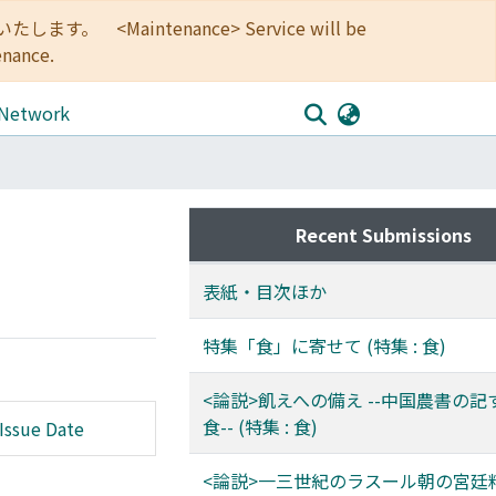
<Maintenance> Service will be
enance.
 Network
Recent Submissions
表紙・目次ほか
特集「食」に寄せて (特集 : 食)
<論説>飢えへの備え --中国農書の
食-- (特集 : 食)
Issue Date
<論説>一三世紀のラスール朝の宮廷料