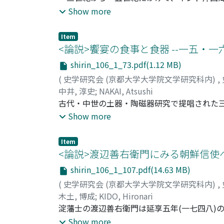
ール朝が栄えた。本稿では、ラスール朝の一
Show more
つ、考察した。宮廷食材については、イエメ
一方で、羊や香料・香辛料の登場が目立つ。
Item
る甘菓子などは、同時代のエジプトやイラク
<論説>饗宴の食事と食器 --一五・一六世
アの料理は一変したが、そうした変化を被ら
shirin_106_1_73.pdf(1.12 MB)
る。一三世紀のラスール朝宮廷料理は単独で
(
史学研究会 (京都大学大学院文学研究科内)
,
中井, 淳史
;
NAKAI, Atsushi
古代・中世の土器・陶磁器研究で提唱された
な文脈と関連づけて意義が論じられてきた。
Show more
評価を試みた。一五・一六世紀の饗宴に関す
あったこと、武家の饗宴では土師器皿が多用
Item
が明らかになった。武家や寺院が土師器皿や
<論説>渡辺善右衛門にみる朝鮮信使への馳
けていた。古代の食器にみられた身分表象機
shirin_106_1_107.pdf(14.63 MB)
磁器が多い実態との整合的説明は課題である
(
史学研究会 (京都大学大学院文学研究科内)
,
る。
木土, 博成
;
KIDO, Hironari
淀藩士の渡辺善右衛門は延享五年(一七四八)
材の調達を含む、足かけ三年に及ぶ馳走の準
Show more