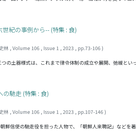
三世紀の宮廷料理について、同時代他地域や後代に見られる料
ンの市井の人々の食事と比べると、ミレットやソルガム、魚の
香辛料をふんだんに使った肉料理や、甘酸っぱい煮込み肉料理
の料理書にも登場する。一五世紀以降、トマトなどの食材が流
紀の事例から-- (特集 : 食)
なかったパン類については、一三世紀でも現代でも、同じ名称
成立したわけではなく、西アジアの食の伝統の一端を担うもの
史林
,
Volume 106
,
Issue 1
,
2023
,
pp.73-106
)
三つの土器様式は、これまで律令体制の成立や展開、弛緩とい
本稿は古代的な土器様式の弛緩や解体とされた中世について、
る史料を検討した結果、儀礼的な食事の場における食器は大量
されたのに対し、寺院では木漆器椀や天目茶碗、建盞が比較的
木具を主体としてそれぞれ固有の食器様式を持ち、身分階層や
走 (特集 : 食)
能は中世には確認できず、それはむしろ膳の数や食事場所にあ
が、本稿の成果は中世の土器・陶磁器の機能・用途の解明に寄
史林
,
Volume 106
,
Issue 1
,
2023
,
pp.107-146
)
の朝鮮信使の馳走役を担った人物で、「朝鮮人来聘記」などを
備過程や、馳走の度合いをめぐる淀藩士らの考え方の違い、さ