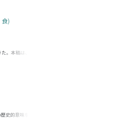
被馳走側(日本側と
辺は朝鮮人を「不
藩側にとって一義的
 食)
走を伴う信使の存在
きた。本稿は、ウッ
とを試みた。簡易食
に国家が独立して
受けつつ、学校給食
、簡易食堂は一九二
統合を進めた自治体
の歴史的意味を考え
。帝国日本は酒税と
んとしても止めなけ