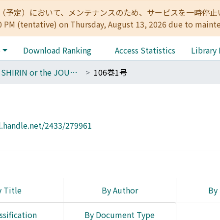
:00（予定）において、メンテナンスのため、サービスを一時停止いたします。 
0 PM (tentative) on Thursday, August 13, 2026 due to maint
e
Download Ranking
Access Statistics
Library
THE SHIRIN or the JOURNAL OF HISTORY
106巻1号
l.handle.net/2433/279961
 Title
By Author
By 
ssification
By Document Type