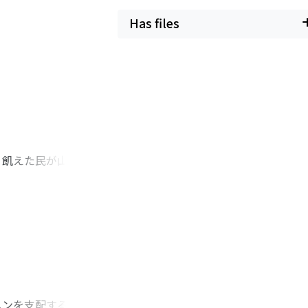
Has files
、飢えた民が山野に
が経験的に積み重ね
費の工夫が盛り込ま
・王禎『穀譜』で
素をとりこんだ新た
た。『穀譜』や『農
目すべきであろう。
メンを支配するラス