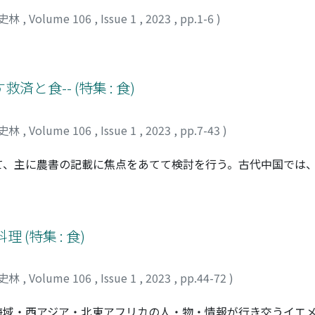
史林
,
Volume 106
,
Issue 1
,
2023
,
pp.1-6
)
と食-- (特集 : 食)
史林
,
Volume 106
,
Issue 1
,
2023
,
pp.7-43
)
て、主に農書の記載に焦点をあてて検討を行う。古代中国では
々行われた。このような緊急時の野生植物利用の背景には、民
要術』などの農書には食糧を絶やさないための生産・保存・消
み込んだ構造が存在していたことを読み取ることができる。元
への備えと済饑が強調されており、宋代に出現した救荒書の要
(特集 : 食)
穀譜』のスタイルは徐光啓『農政全書』「備荒」にも継承され
乗り切るための方法が多く収録された。農書のもつ多面性に注
史林
,
Volume 106
,
Issue 1
,
2023
,
pp.44-72
)
海域・西アジア・北東アフリカの人・物・情報が行き交うイエ