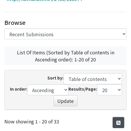
Access Statistics
Library Network
Browse
List Of Items (Sorted by Table of contents in
Ascending order): 1-20 of 20
Sort by:
In order:
Results/Page:
Update
Recent Submissions
Now showing
1 - 20 of 33