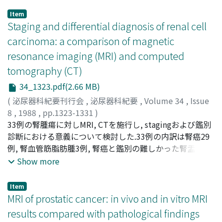
Item
Staging and differential diagnosis of renal cell
carcinoma: a comparison of magnetic
resonance imaging (MRI) and computed
tomography (CT)
34_1323.pdf(2.66 MB)
(
泌尿器科紀要刊行会
,
泌尿器科紀要
,
Volume 34
,
Issue
8
,
1988
,
pp.1323-1331
)
NISHIMURA, Kazuo
33例の腎腫瘍に対しMRI, CTを施行し, stagingおよび鑑別
;
HIDA, Shuichi
;
OKADA, Kenichiro
;
YOSHIDA, Osamu
診断における意義について検討した.33例の内訳は腎癌29
;
NISHIMURA, Kazumasa
;
西村, 一男
;
飛
田, 収一
例, 腎血管筋脂肪腫3例, 腎癌と鑑別の難しかった腎盂癌1
;
岡田, 謙一郎
;
吉田, 修
;
西村, 一雄
例である.stagingの正診率は両者に差は認めなかった.静脈
Show more
浸潤, リンパ節転移, 隣接臓器への浸潤に関してはMRIの方
が正確な傾向があったが, 腎周囲脂肪織への浸潤に関して
Item
はMRIは僅かに正確であったに過ぎなかった.また, 鑑別診
MRI of prostatic cancer: in vivo and in vitro MRI
断の目的で, MRIで%コントラスト(腎腫瘍のintensity/腸腰
results compared with pathological findings
筋のintensity×100)を計算した.clear cell typeの腎癌では