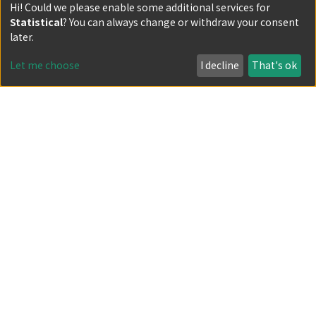
BrdU標識のための至適条件は, 最終濃度10 μMのBrdU含
Hi! Could we please enable some additional services for
Statistical
? You can always change or withdraw your consent
有培養液中で30分間培養標識することであった.2) In vivo
Show more
later.
でのBrdU標識のための至適条件は, 40 μg/gマウス体重の
BrdUを腹腔内1回投与し, 1時間標識することであった.3)
Item
Let me choose
I decline
That's ok
DNA変性のための至適条件は, 4N塩酸を用い, 20°Cで20分
Flow cytometry による
間の変性処理を行うことであった.4)これらの条件下では,
Bromodeoxyuridine(BrdU) /DNA同時解析法の
ほぼ満足のいくBrdU/DNA同時解析結果が得られた
応用 2.制癌剤感受性試験への応用のための基
礎的研究
34_1349.pdf(445.28 KB)
(
泌尿器科紀要刊行会
,
泌尿器科紀要
,
Volume 34
,
Issue
8
,
1988
,
pp.1349-1355
)
島袋, 智之
MBT-2細胞に種々の条件で各種制癌剤を接触させ, その細
;
SHIMABUKURO, Tomoyuki
胞動態と標識細胞のサイクル進行に及ぼす効果を解析し
た.この方法で得られた解析結果を, 同条件下で行った
colony assayのsurvival curveと比較検討した.1) ADRによ
Show more
る標識細胞のサイクル進行遅延およびG2M期細胞集積の大
きさと, 抗腫瘍効果との間には相関があった.したがって本
Item