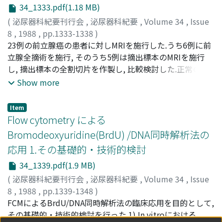
34_1333.pdf(1.18 MB)
T1強調画像における%コントラストは, 100前後, T2強調
画像では大部分の症例で50以下を示したのに対し, spindle
(
泌尿器科紀要刊行会
,
泌尿器科紀要
,
Volume 34
,
Issue
cell typeの腎癌ではT1画像では109であったが, T2画像で
8
,
1988
,
pp.1333-1338
)
は65～85と高値を示した.腎血管筋脂肪腫では明らかに脂
NISHIMURA, Kazuo
23例の前立腺癌の患者に対しMRIを施行した.うち6例に前
;
HIDA, Shuichi
;
OKADA, Kenichiro
;
肪成分と思われる部分以外の部位で%コントラストを計算
YOSHIDA, Osamu
立腺全摘術を施行, そのうち5例は摘出標本のMRIを施行
;
NISHIMURA, Kazumasa
;
西村, 一男
;
飛
したところ, T1画像では3例とも50以下, T2画像では2例で
田, 収一
し, 摘出標本の全割切片を作製し, 比較検討した.正常の前
;
岡田, 謙一郎
;
吉田, 修
;
西村, 一雅
50以上, 他の1例は21～38の値を示した.このように症例は
立腺は内, 外腺に分かれて摘出され, 両者の間には信号の無
Show more
少ないが, %コントラストを計算することによってある程
い境界線が存在する.さらに正常の前立腺外線はT2強調画
度鑑別診断が可能であると予想された
像において, 内腺よりhigh intensityを示したが, 外腺内の
Item
癌の部分は正常の外腺よりlow intensityを示した.また, 外
Flow cytometry による
腺に発生した癌が内腺に浸潤していく部分に一致して内,
Bromodeoxyuridine(BrdU) /DNA同時解析法の
外腺の境界線の一部もしくは全部の消失を認めた.これら
応用 1.その基礎的・技術的検討
の所見はin vivoのMRIでも認められた.MRIは, 前立腺癌の
local stagingに関し臨床的価値がある
34_1339.pdf(1.9 MB)
(
泌尿器科紀要刊行会
,
泌尿器科紀要
,
Volume 34
,
Issue
8
,
1988
,
pp.1339-1348
)
島袋, 智之
FCMによるBrdU/DNA同時解析法の臨床応用を目的として,
;
SHIMABUKURO, Tomoyuki
その基礎的・技術的検討を行った.1) In vitroにおける